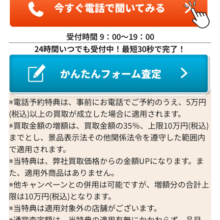
受付時間 9：00〜19：00
24時間いつでも受付中！最短30秒で完了！
K18WG ダイヤモンド ネックレス 3.31ct
K18 ダイヤモンド
参考買取価格
参考買取価格
1,274,000
円
1,251,000
円
2026年3月11日時点
2026年2月11日
※電話予約特典は、事前にお電話でご予約のうえ、5万円
(税込)以上の買取が成立した場合に適用されます。
※買取金額の増額は、買取金額の35％、上限10万円(税込)
までとし、景品表示法その他関係法令を遵守した範囲内
で適用されます。
※当特典は、弊社買取価格からの金額UPになります。ま
た、適用外商品はありません。
※他キャンペーンとの併用は可能ですが、増額分の合計上
限は10万円(税込)となります。
※当特典は適用対象外の店舗がございます。
※通常査定額は、当特典の適用有無にかかわらず、品目、