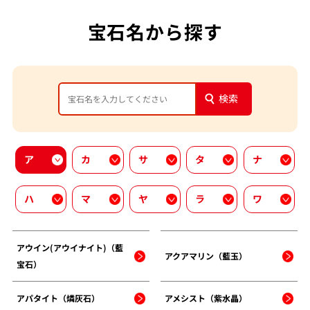
宝石名から探す
検索
ア
カ
サ
タ
ナ
ハ
マ
ヤ
ラ
ワ
アウイン(アウイナイト)（藍
アクアマリン（藍玉）
宝石）
アパタイト（燐灰石）
アメシスト（紫水晶）