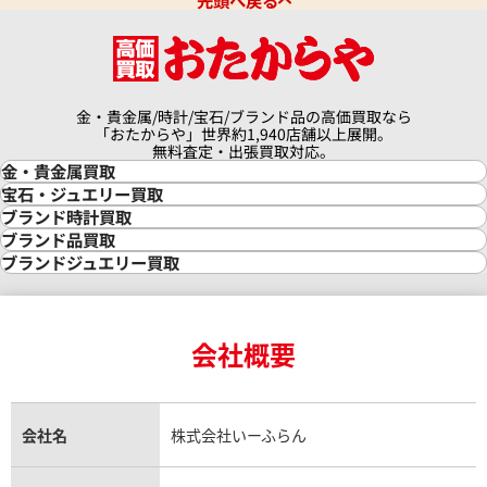
先頭へ戻る
金・貴金属/時計/宝石/ブランド品の高価買取なら
「おたからや」世界約1,940店舗以上展開。
無料査定・出張買取対応。
金・貴金属買取
金買取
宝石・ジュエリー買取
金の相場価格情報
宝石・ジュエリー買取
ブランド時計買取
金の参考買取価格一覧
ダイヤモンド買取
時計買取
ブランド品買取
インゴット買取
ダイヤモンド・宝石の参考価格一覧
ロレックス買取
ブランド買取
ブランドジュエリー買取
インゴットの相場価格情報
リング・結婚指輪買取
ロレックス デイトナ買取
ルイ・ヴィトン買取
カルティエ買取
24金買取
エメラルド買取
ロレックス サブマリーナー買取
ルイ・ヴィトン買取の参考価格一覧
ティファニー買取
24金の相場価格情報
サファイア買取
ロレックス GMTマスター買取
エルメス買取
ブルガリ買取
18金買取
ルビー買取
ロレックス エクスプローラー買取
会社概要
エルメス バーキン買取
ヴァンクリーフ＆アーペル買取
18金の相場価格情報
ヒスイ買取
ロレックス デイトジャスト買取
エルメス ケリー買取
ハリーウィンストン買取
金のアクセサリー買取
オパール買取
ロレックス 買取の参考価格一覧
エルメス買取の参考価格一覧
クロムハーツ買取
金貨買取
トパーズ買取
パテック フィリップ買取
シャネル買取
フレッド買取
貴金属買取
タンザナイト買取
パテック フィリップノーチラス買取
シャネル マトラッセ買取
ショーメ買取
会社名
株式会社いーふらん
プラチナ買取
アメジスト買取
オーデマ ピゲ買取
シャネル買取の参考価格一覧
ショパール買取
銀・シルバー買取
パライバトルマリン買取
オーデマ ピゲ ロイヤルオーク買取
ディオール買取
タサキ買取