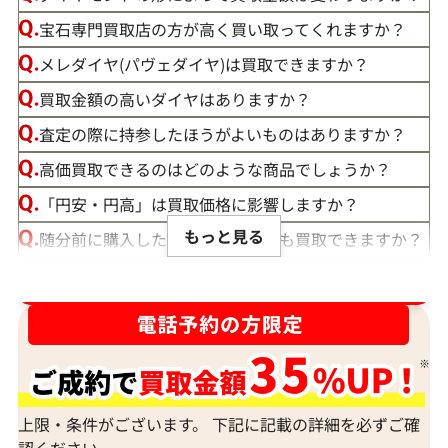
宝石専門買取店の方が高く買い取ってくれますか？
メレダイヤ(パヴェダイヤ)は買取できますか？
買取金額の高いダイヤはありますか？
査定の際に持参したほうがよいものはありますか？
高価買取できるのはどのような商品でしょうか？
「円安・円高」は買取価格に影響しますか？
もっと見る
随分前に購入したダイヤモンドでも買取できますか？
ルースや原石は買取できる？
ダイヤ･宝石買取強化中！売るなら今！
宝石の大きさは買取価格に影響する？
ダイヤモンドの買取価格には、どんなことが影響しま
すか？
身分証明書がなぜ必要？
上限・条件がございます。 下記に記載の詳細を必ずご確
認ください。