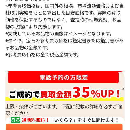
※参考買取価格は、国内外の相場、市場流通価格および当
社取引実績をもとに算出した目安価格です。実際の買取
価格を保証するものではなく、査定時の相場変動、お品
物の状態により変動します。
※掲載しているお品物の画像はイメージとなります。
Pt･Pm900 ダイヤモンド ネックレス
K18 ダイヤモ
※ダイヤ、宝石の参考買取価格は鑑定書または鑑別書があ
17.45ct
6ct
るお品物の金額です。
※参考買取価格は全て税込金額です。
参考買取価格
参考買取価格
1,523,000
円
1,308,000
円
2026年2月11日時点
2026年2月11日
ダイヤ･宝石買取強化中！売るなら今！
上限・条件がございます。 下記に記載の詳細を必ずご確
認ください。
通話料無料！
「いくら？」をすぐに聞けます！