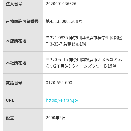
パラジウム買取
キャッツアイ買取
ヴァシュロン・コンスタンタン買取
セリーヌ買取
法人番号
2020001036626
ダミアーニ買取
アレキサンドライト買取
A.ランゲ&ゾーネ買取
フェンディ買取
ピアジェ買取
ガーネット買取
ブレゲ買取
グッチ買取
ブシュロン買取
アクアマリン買取
オメガ買取
プラダ買取
古物商許可証番号
第451380001308号
モーブッサン買取
ウブロ買取
ミキモト買取
IWC買取
グラフ買取
〒221-0835 神奈川県横浜市神奈川区鶴屋
カルティエ買取
本店所在地
フランク ミュラー買取
町3-33-7 若葉ビル1階
リシャール・ミル買取
タグ・ホイヤー買取
〒220-6115 神奈川県横浜市西区みなとみ
パネライ買取
本社所在地
らい2丁目3-3 クイーンズタワーB 15階
チューダー（チュードル）買取
電話番号
0120-555-600
URL
https://e-fran.jp/
設立
2000年3月