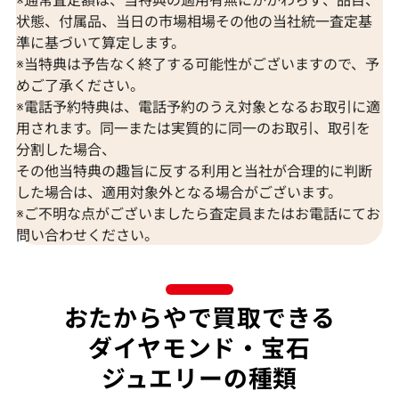
状態、付属品、当日の市場相場その他の当社統一査定基
準に基づいて算定します。
※当特典は予告なく終了する可能性がございますので、予
K18 ブルートパーズ・ダイヤモンド
K18 トルマリン
めご了承ください。
65.57・0.26・0.06ct
D0.15ct
※電話予約特典は、電話予約のうえ対象となるお取引に適
参考買取価格
参考買取価格
用されます。同一または実質的に同一のお取引、取引を
309,000
円
297,000
円
分割した場合、
2026年7月10日時点
2026年7月10日
その他当特典の趣旨に反する利用と当社が合理的に判断
した場合は、適用対象外となる場合がございます。
※ご不明な点がございましたら査定員またはお電話にてお
問い合わせください。
おたからやで買取できる
ダイヤモンド・宝石
ジュエリーの種類