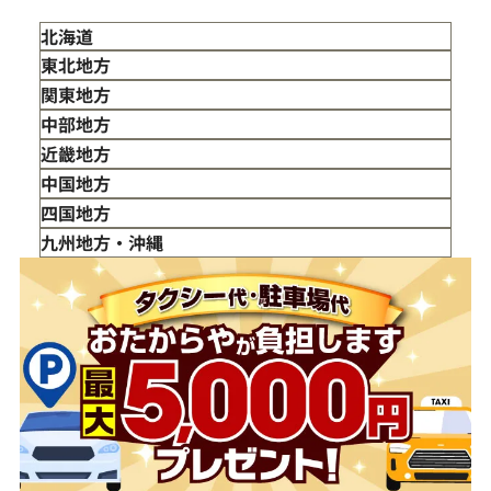
北海道
東北地方
青森県
関東地方
岩手県
東京都
中部地方
宮城県
神奈川県
新潟県
近畿地方
秋田県
埼玉県
富山県
三重県
中国地方
山形県
千葉県
石川県
滋賀県
鳥取県
四国地方
福島県
茨城県
山梨県
京都府
島根県
徳島県
九州地方・沖縄
栃木県
長野県
大阪府
岡山県
香川県
福岡県
群馬県
岐阜県
兵庫県
広島県
愛媛県
佐賀県
静岡県
奈良県
山口県
長崎県
愛知県
和歌山県
熊本県
大分県
宮崎県
鹿児島県