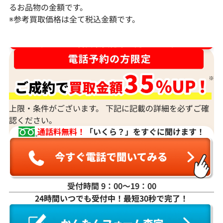
るお品物の金額です。
参考買取価格
参考買取価格
※参考買取価格は全て税込金額です。
276,000
円
251,000
円
2026年4月10日時点
2026年6月10日
ダイヤ･宝石買取強化中！売るなら今！
上限・条件がございます。 下記に記載の詳細を必ずご確
認ください。
通話料無料！
「いくら？」をすぐに聞けます！
受付時間 9：00〜19：00
K18 サファイア・ダイヤモンド ネックレ
K18 サファイ
24時間いつでも受付中！最短30秒で完了！
ス/ペンダントトップ
ス/ペンダントトップ
参考買取価格
参考買取価格