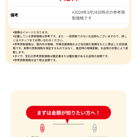
※2024年3月24日時点の参考買
備考
取価格です
※画像はイメージとなります。
※記載している買取価格は参考です。また、一部買取できないお品物もございますので、詳し
くはスタッフまでお問い合わせください。
※参考買取価格は、国内外の相場、市場流通価格および当社取引実績をもとに算出した目安価
格です。実際の買取価格を保証するものではなく、査定時の相場変動、お品物の状態により変
動します。
※ダイヤ、宝石の参考買取価格は鑑定書または鑑別書があるお品物の金額です。
※参考買取価格は全て税込金額です。
24時間受付中!
まずは金額が知りたい方へ！
問い合わせフォーム
1
2