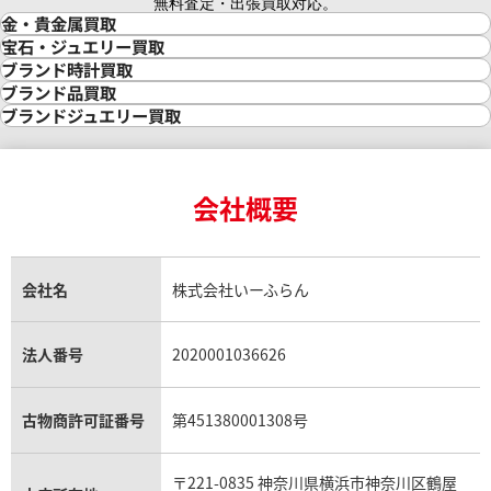
無料査定・出張買取対応。
金・貴金属買取
金買取
宝石・ジュエリー買取
金の相場価格情報
宝石・ジュエリー買取
ブランド時計買取
金の参考買取価格一覧
ダイヤモンド買取
時計買取
ブランド品買取
インゴット買取
ダイヤモンド・宝石の参考価格一覧
ロレックス買取
ブランド買取
ブランドジュエリー買取
インゴットの相場価格情報
リング・結婚指輪買取
ロレックス デイトナ買取
ルイ・ヴィトン買取
カルティエ買取
24金買取
エメラルド買取
ロレックス サブマリーナー買取
ルイ・ヴィトン買取の参考価格一覧
ティファニー買取
24金の相場価格情報
サファイア買取
ロレックス GMTマスター買取
エルメス買取
ブルガリ買取
18金買取
ルビー買取
ロレックス エクスプローラー買取
会社概要
エルメス バーキン買取
ヴァンクリーフ＆アーペル買取
18金の相場価格情報
ヒスイ買取
ロレックス デイトジャスト買取
エルメス ケリー買取
ハリーウィンストン買取
金のアクセサリー買取
オパール買取
ロレックス 買取の参考価格一覧
エルメス買取の参考価格一覧
クロムハーツ買取
金貨買取
トパーズ買取
パテック フィリップ買取
シャネル買取
フレッド買取
貴金属買取
タンザナイト買取
パテック フィリップノーチラス買取
シャネル マトラッセ買取
ショーメ買取
会社名
株式会社いーふらん
プラチナ買取
アメジスト買取
オーデマ ピゲ買取
シャネル買取の参考価格一覧
ショパール買取
銀・シルバー買取
パライバトルマリン買取
オーデマ ピゲ ロイヤルオーク買取
ディオール買取
タサキ買取
パラジウム買取
キャッツアイ買取
ヴァシュロン・コンスタンタン買取
セリーヌ買取
法人番号
2020001036626
ダミアーニ買取
アレキサンドライト買取
A.ランゲ&ゾーネ買取
フェンディ買取
ピアジェ買取
ガーネット買取
ブレゲ買取
グッチ買取
ブシュロン買取
アクアマリン買取
オメガ買取
プラダ買取
古物商許可証番号
第451380001308号
モーブッサン買取
ウブロ買取
ミキモト買取
IWC買取
グラフ買取
〒221-0835 神奈川県横浜市神奈川区鶴屋
カルティエ買取