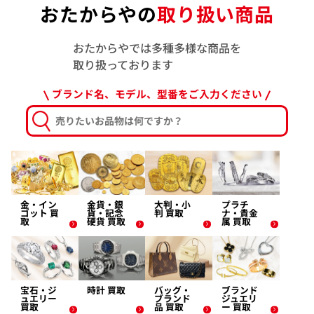
おたからやの
取り扱い商品
おたからやでは多種多様な商品を
取り扱っております
ブランド名、モデル、型番をご入力ください
金・イン
金貨・銀
大判・小
プラチ
ゴット 買
貨・記念
判 買取
ナ・貴金
取
硬貨 買取
属 買取
宝石・ジ
時計 買取
バッグ・
ブランド
ュエリー
ブランド
ジュエリ
買取
品 買取
ー 買取