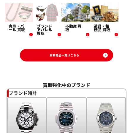
真珠・パ
ブランド
不動産 買
遺品・相
ール 買取
アパレル
取
続品 買取
買取
買取商品一覧はこちら
買取強化中のブランド
ブランド時計