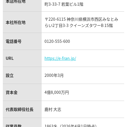
本店所在地
フランク ミュラー買取
町3-33-7 若葉ビル1階
リシャール・ミル買取
タグ・ホイヤー買取
〒220-6115 神奈川県横浜市西区みなとみ
パネライ買取
本社所在地
らい2丁目3-3 クイーンズタワーB 15階
チューダー（チュードル）買取
電話番号
0120-555-600
URL
https://e-fran.jp/
設立
2000年3月
資本金
4億8,000万円
代表取締役社長
鹿村 大志
従業員数
1863名（2026年4月1日時点）