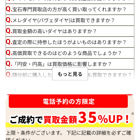
宝石専門買取店の方が高く買い取ってくれますか？
メレダイヤ(パヴェダイヤ)は買取できますか？
買取金額の高いダイヤはありますか？
査定の際に持参したほうがよいものはありますか？
高価買取できるのはどのような商品でしょうか？
「円安・円高」は買取価格に影響しますか？
もっと見る
随分前に購入したダイヤモンドでも買取できますか？
ルースや原石は買取できる？
ダイヤ･宝石買取強化中！売るなら今！
宝石の大きさは買取価格に影響する？
ダイヤモンドの買取価格には、どんなことが影響しま
すか？
身分証明書がなぜ必要？
上限・条件がございます。 下記に記載の詳細を必ずご確
認ください。