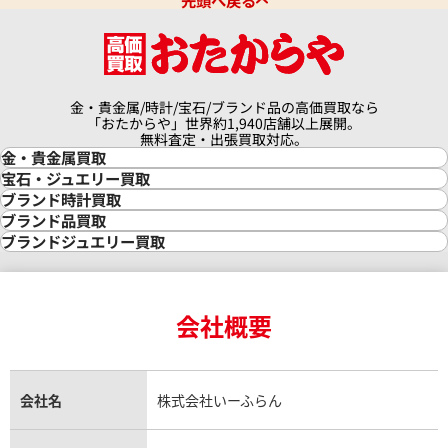
先頭へ戻る
金・貴金属/時計/宝石/ブランド品の高価買取なら
「おたからや」世界約1,940店舗以上展開。
無料査定・出張買取対応。
金・貴金属買取
金買取
宝石・ジュエリー買取
金の相場価格情報
宝石・ジュエリー買取
ブランド時計買取
金の参考買取価格一覧
ダイヤモンド買取
時計買取
ブランド品買取
インゴット買取
ダイヤモンド・宝石の参考価格一覧
ロレックス買取
ブランド買取
ブランドジュエリー買取
インゴットの相場価格情報
リング・結婚指輪買取
ロレックス デイトナ買取
ルイ・ヴィトン買取
カルティエ買取
24金買取
エメラルド買取
ロレックス サブマリーナー買取
ルイ・ヴィトン買取の参考価格一覧
ティファニー買取
24金の相場価格情報
サファイア買取
ロレックス GMTマスター買取
エルメス買取
ブルガリ買取
18金買取
ルビー買取
ロレックス エクスプローラー買取
会社概要
エルメス バーキン買取
ヴァンクリーフ＆アーペル買取
18金の相場価格情報
ヒスイ買取
ロレックス デイトジャスト買取
エルメス ケリー買取
ハリーウィンストン買取
金のアクセサリー買取
オパール買取
ロレックス 買取の参考価格一覧
エルメス買取の参考価格一覧
クロムハーツ買取
金貨買取
トパーズ買取
パテック フィリップ買取
シャネル買取
フレッド買取
貴金属買取
タンザナイト買取
パテック フィリップノーチラス買取
シャネル マトラッセ買取
ショーメ買取
会社名
株式会社いーふらん
プラチナ買取
アメジスト買取
オーデマ ピゲ買取
シャネル買取の参考価格一覧
ショパール買取
銀・シルバー買取
パライバトルマリン買取
オーデマ ピゲ ロイヤルオーク買取
ディオール買取
タサキ買取