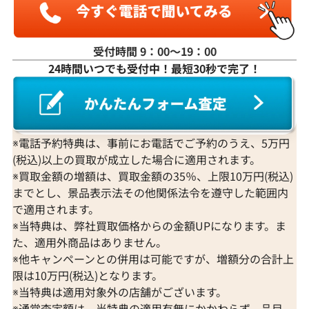
受付時間 9：00〜19：00
24時間いつでも受付中！最短30秒で完了！
K18WG ダイヤモンド ネックレス 3.31ct
K18 ダイヤモンド
参考買取価格
参考買取価格
1,274,000
円
1,251,000
円
2026年3月11日時点
2026年2月11日
※電話予約特典は、事前にお電話でご予約のうえ、5万円
(税込)以上の買取が成立した場合に適用されます。
※買取金額の増額は、買取金額の35％、上限10万円(税込)
までとし、景品表示法その他関係法令を遵守した範囲内
で適用されます。
※当特典は、弊社買取価格からの金額UPになります。ま
た、適用外商品はありません。
※他キャンペーンとの併用は可能ですが、増額分の合計上
限は10万円(税込)となります。
※当特典は適用対象外の店舗がございます。
※通常査定額は、当特典の適用有無にかかわらず、品目、