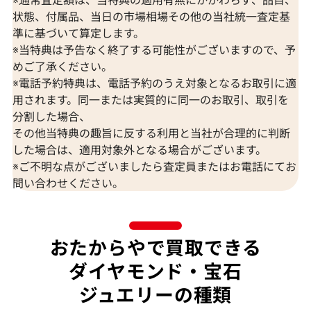
状態、付属品、当日の市場相場その他の当社統一査定基
準に基づいて算定します。
※当特典は予告なく終了する可能性がございますので、予
K18 ブルートパーズ・ダイヤモンド
K18 トルマリン
めご了承ください。
65.57・0.26・0.06ct
D0.15ct
※電話予約特典は、電話予約のうえ対象となるお取引に適
参考買取価格
参考買取価格
用されます。同一または実質的に同一のお取引、取引を
309,000
円
297,000
円
分割した場合、
2026年7月10日時点
2026年7月10日
その他当特典の趣旨に反する利用と当社が合理的に判断
した場合は、適用対象外となる場合がございます。
※ご不明な点がございましたら査定員またはお電話にてお
問い合わせください。
おたからやで買取できる
ダイヤモンド・宝石
ジュエリーの種類