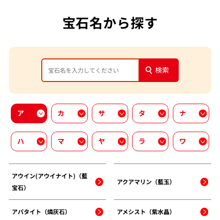
宝石名から探す
検索
ア
カ
サ
タ
ナ
ハ
マ
ヤ
ラ
ワ
アウイン(アウイナイト)（藍
アクアマリン（藍玉）
宝石）
アパタイト（燐灰石）
アメシスト（紫水晶）