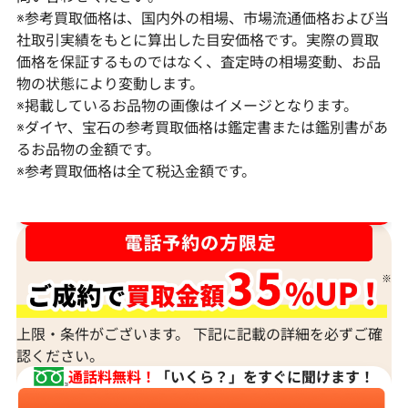
※参考買取価格は、国内外の相場、市場流通価格および当
社取引実績をもとに算出した目安価格です。実際の買取
価格を保証するものではなく、査定時の相場変動、お品
物の状態により変動します。
※掲載しているお品物の画像はイメージとなります。
Pt･Pm900 ダイヤモンド ネックレス
K18 ダイヤモ
※ダイヤ、宝石の参考買取価格は鑑定書または鑑別書があ
17.45ct
6ct
るお品物の金額です。
※参考買取価格は全て税込金額です。
参考買取価格
参考買取価格
1,523,000
円
1,308,000
円
2026年2月11日時点
2026年2月11日
ダイヤ･宝石買取強化中！売るなら今！
上限・条件がございます。 下記に記載の詳細を必ずご確
認ください。
通話料無料！
「いくら？」をすぐに聞けます！