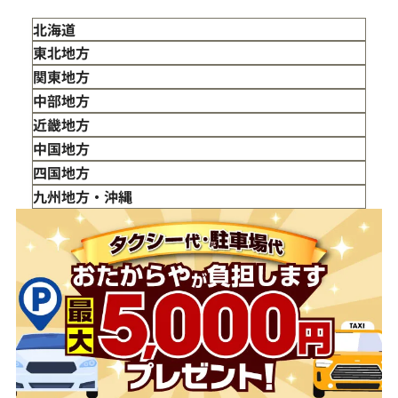
北海道
東北地方
青森県
関東地方
岩手県
東京都
中部地方
宮城県
神奈川県
新潟県
近畿地方
秋田県
埼玉県
富山県
三重県
中国地方
山形県
千葉県
石川県
滋賀県
鳥取県
四国地方
福島県
茨城県
山梨県
京都府
島根県
徳島県
九州地方・沖縄
栃木県
長野県
大阪府
岡山県
香川県
福岡県
群馬県
岐阜県
兵庫県
広島県
愛媛県
佐賀県
静岡県
奈良県
山口県
長崎県
愛知県
和歌山県
熊本県
大分県
宮崎県
鹿児島県