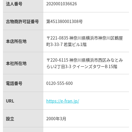
パラジウム買取
キャッツアイ買取
ヴァシュロン・コンスタンタン買取
セリーヌ買取
法人番号
2020001036626
ダミアーニ買取
アレキサンドライト買取
A.ランゲ&ゾーネ買取
フェンディ買取
ピアジェ買取
ガーネット買取
ブレゲ買取
グッチ買取
ブシュロン買取
アクアマリン買取
オメガ買取
プラダ買取
古物商許可証番号
第451380001308号
モーブッサン買取
ウブロ買取
ミキモト買取
IWC買取
グラフ買取
〒221-0835 神奈川県横浜市神奈川区鶴屋
カルティエ買取
本店所在地
フランク ミュラー買取
町3-33-7 若葉ビル1階
リシャール・ミル買取
タグ・ホイヤー買取
〒220-6115 神奈川県横浜市西区みなとみ
パネライ買取
本社所在地
らい2丁目3-3 クイーンズタワーB 15階
チューダー（チュードル）買取
電話番号
0120-555-600
URL
https://e-fran.jp/
設立
2000年3月