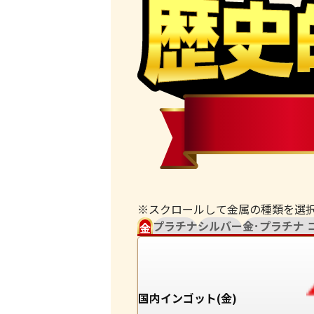
※スクロールして金属の種類を選
プラチナ
シルバー
金･プラチナ 
金
国内インゴット(金)