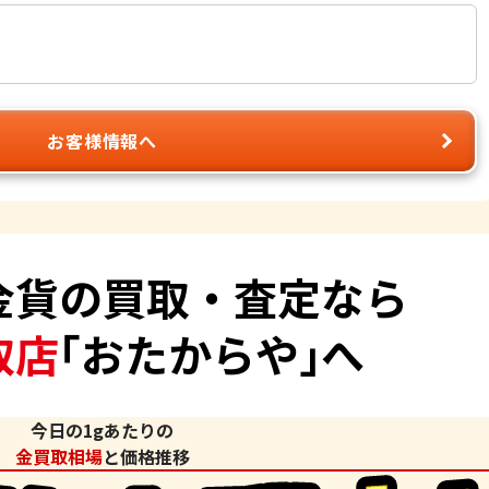
お客様情報へ
金貨
の買取・査定なら
取店
｢おたからや｣へ
今日の1gあたりの
金買取相場
と価格推移