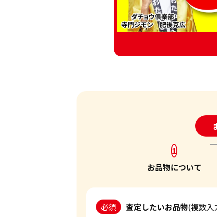
24
1
お品物について
必須
査定したいお品物
(複数入