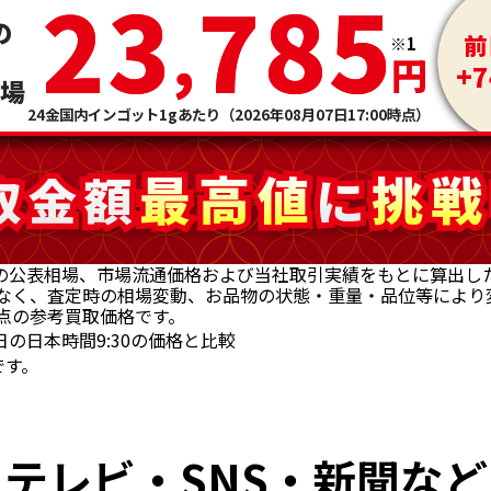
23
23
785
785
,
,
の
前
※1
考
円
+7
相場
24金国内インゴット1gあたり（2026年08月07日17:00時点）
最高値
最高値
挑戦
挑戦
取金額
取金額
に
に
外の公表相場、市場流通価格および当社取引実績をもとに算出し
なく、査定時の相場変動、お品物の状態・重量・品位等により
00時点の参考買取価格です。
日の日本時間9:30の価格と比較
です。
テレビ・SNS・新聞など