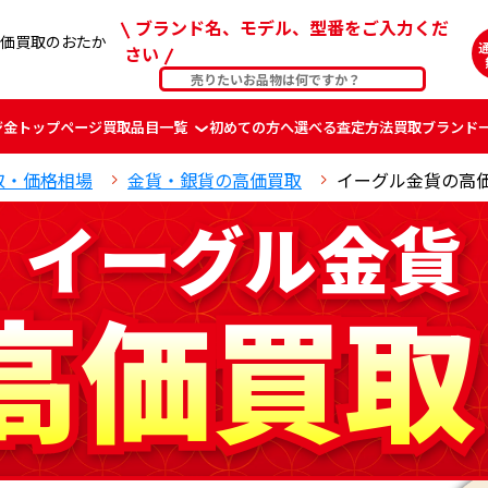
ブランド名、モデル、型番をご入力くだ
価買取のおたか
さい
ジ
金
トップページ
買取品目一覧
初めての方へ
選べる査定方法
買取ブランド
取・価格相場
金貨・銀貨の高価買取
イーグル金貨の高
イ
イ
ー
ー
グ
グ
ル
ル
金
金
貨
貨
高
高
価
価
買
買
取
取