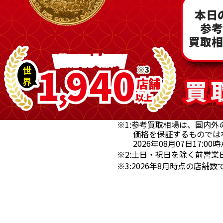
本日
参
買取
\業界最大級!!/
1
9
4
0
世
※3
※3
,
界
買
買
店
店
舗
舗
以
以
上
上
※1:参考買取相場は、国内
価格を保証するものでは
2026年08月07日17:
※2:土日・祝日を除く前営業
※3:2026年8月時点の店舗数