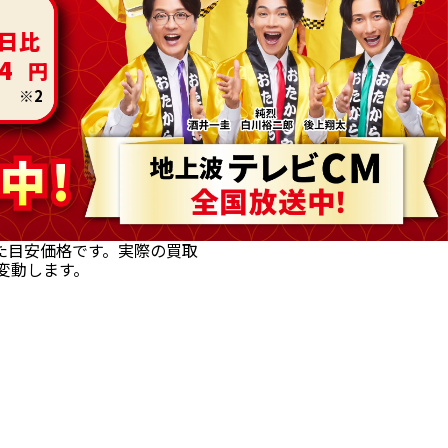
日比
4
※2
中!
中!
た目安価格です。実際の買取
変動します。