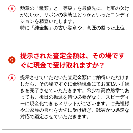
勲章の「種類」と「等級」を最優先に、七宝の欠け
がないか、リボンの状態はどうかといったコンディ
ションを精査いたします。
特に「純金製」の古い勲章や、意匠の凝った上位等
級のお品物は、美術的価値と貴金属価値の両面から
最高水準の査定が可能になるメリットがございま
す。
おたからやでは、歴史的重みを正当に評価させ
提示された査定金額は、その場です
ていただきます。
ぐに現金で受け取れますか？
提示させていただいた査定金額にご納得いただけま
したら、その場ですぐに全額現金にてお支払い手続
きを完了させていただきます。希少な高位勲章であ
っても、後日の振込を待つ必要がなく、スピーディ
ーに現金化できるメリットがございます。ご先祖様
やご家族の誉れを大切に受け継ぎ、誠実かつ迅速な
対応で鑑定させていただきます。