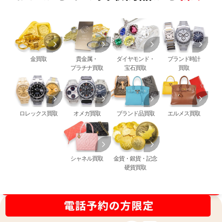
金買取
貴金属・
ダイヤモンド・
ブランド時計
プラチナ買取
宝石買取
買取
ロレックス買取
オメガ買取
ブランド品買取
エルメス買取
シャネル買取
金貨・銀貨・記念
硬貨買取
買取金額最高値に挑戦中！