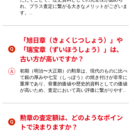
れ、プラス査定に繋がる大きなメリットがございま
す。
勲記があることで「誰が、いつ拝受したか」が明確
になり、コレクションとしての価値が飛躍的に高ま
ります。
もし箱や略綬（バッジ）もあれば、ぜひ全
「旭日章（きょくじつしょう）」や
て揃えてお持ちください。
「瑞宝章（ずいほうしょう）」は、
古い方が高いですか？
初期（明治〜大正期）の勲章は、現代のものに比べ
て銀の厚みや七宝（しっぽう）の焼き付けが非常に
重厚であり、骨董的価値や歴史的資料としての価値
が高いため、査定において高い評価に繋がりやすい
メリットがございます。
当時の職人が手間を惜しまず作り上げた逸品は、国
内外のコレクターからの需要が絶えません。
おたか
勲章の査定額は、どのようなポイン
らやでは、製造年代による細かな仕様の違いやコン
ディションを丁寧に見極め、市場相場に基づいた最
トで決まりますか？
大限の評価額をご提示させていただきます。