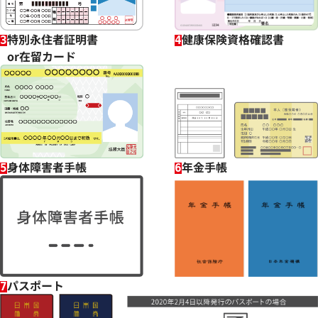
特別永住者証明書
健康保険資格確認書
3
4
or在留カード
身体障害者手帳
年金手帳
5
6
パスポート
7