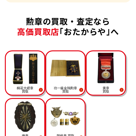
勲章の買取・査定なら
高価買取店
｢おたからや｣へ
桐花大綬章
功一級金鵄勲章
褒章
買取
買取
買取
徽章
階級章 買取