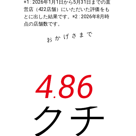
※1 : 2026年1月1日から5月31日までの直
営店（422店舗）にいただいた評価をも
とに出した結果です。※2 : 2026年8月時
点の店舗数です。
で
ま
さ
げ
か
お
4
8
6
.
クチ