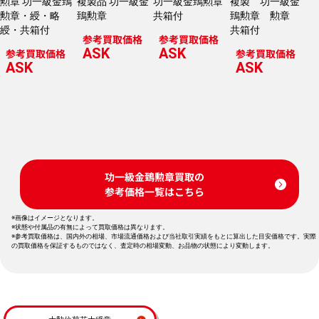
勲章 功一級金鵄
複製品 功一級金
功一級金鵄勲章
複製 功一級金
勲章・綬・略
鵄勲章
共箱付
鵄勲章 勲章
綬・共箱付
共箱付
参考買取価格
参考買取価格
ASK
ASK
参考買取価格
参考買取価格
ASK
ASK
功一級金鵄勲章買取の
参考価格一覧はこちら
※画像はイメージとなります。
※状態や付属品の有無によって買取価格は異なります。
※参考買取価格は、国内外の相場、市場流通価格および当社取引実績をもとに算出した目安価格です。実際
の買取価格を保証するものではなく、査定時の相場変動、お品物の状態により変動します。