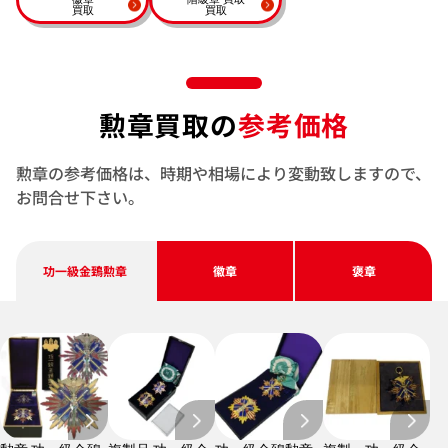
買取
買取
勲章買取の
参考価格
勲章の参考価格は、時期や相場により変動致しますので、
お問合せ下さい。
功一級金鵄勲章
徽章
褒章