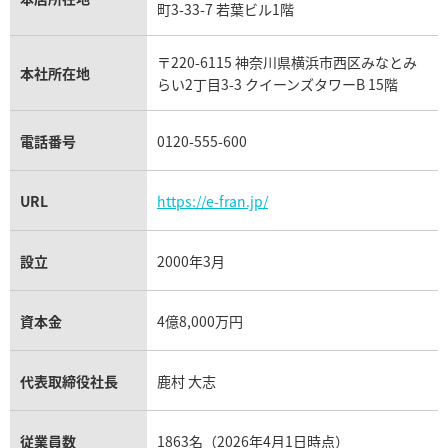
フランク ミュラー買取
町3-33-7 若葉ビル1階
リシャール・ミル買取
タグ・ホイヤー買取
〒220-6115 神奈川県横浜市西区みなとみ
パネライ買取
本社所在地
らい2丁目3-3 クイーンズタワーB 15階
チューダー（チュードル）買取
電話番号
0120-555-600
URL
https://e-fran.jp/
設立
2000年3月
資本金
4億8,000万円
代表取締役社長
鹿村 大志
従業員数
1863名（2026年4月1日時点）