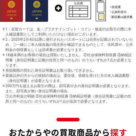
1：在留カードは、金・プラチナインゴット・コイン・板金のお取引の際に本
人確認書類としてご利用いただけない場合がございます。
2：2020年2月4日以降に発行されたパスポートには住所が記載されていないた
め、ご一緒にご本人様名義の現住所が確認できるものとして、住民票や、公共
料金の領収書もしくは請求書が必要となります。
18歳未満のお客様の場合は買取いたしません。 ②社会保険料領収書 ③納税証
明書（身分証明書に記載の住所と同一のもの）のうちいずれか1点が必要とな
ります。
有効期限の切れた身分証明書はお取り扱いできません。
親族以外の方からの依頼の場合は、委任状、依頼を受けた方の本人確認書類
（身分証明書）が必要となります。
200万円を超えるお取引の際は、顔写真付きの身分証明書が必要となります。
また、顔写真が無い身分証明書の場合、
①公共料金の明細 ②社会保険料領収書 ③納税証明書（身分証明書に記載の住
所と同一のもの）のうちいずれか1点が追加で必要となります。
おたからやの買取商品から
探す