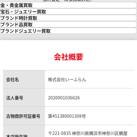
金・貴金属買取
金買取
宝石・ジュエリー買取
金の相場価格情報
宝石・ジュエリー買取
ブランド時計買取
金の参考買取価格一覧
ダイヤモンド買取
時計買取
ブランド品買取
インゴット買取
ダイヤモンド・宝石の参考価格一覧
ロレックス買取
ブランド買取
ブランドジュエリー買取
インゴットの相場価格情報
リング・結婚指輪買取
ロレックス デイトナ買取
ルイ・ヴィトン買取
カルティエ買取
24金買取
エメラルド買取
ロレックス サブマリーナー買取
ルイ・ヴィトン買取の参考価格一覧
ティファニー買取
24金の相場価格情報
サファイア買取
ロレックス GMTマスター買取
エルメス買取
ブルガリ買取
18金買取
ルビー買取
ロレックス エクスプローラー買取
会社概要
エルメス バーキン買取
ヴァンクリーフ＆アーペル買取
18金の相場価格情報
ヒスイ買取
ロレックス デイトジャスト買取
エルメス ケリー買取
ハリーウィンストン買取
金のアクセサリー買取
オパール買取
ロレックス 買取の参考価格一覧
エルメス買取の参考価格一覧
クロムハーツ買取
金貨買取
トパーズ買取
パテック フィリップ買取
シャネル買取
フレッド買取
貴金属買取
タンザナイト買取
パテック フィリップノーチラス買取
シャネル マトラッセ買取
ショーメ買取
会社名
株式会社いーふらん
プラチナ買取
アメジスト買取
オーデマ ピゲ買取
シャネル買取の参考価格一覧
ショパール買取
銀・シルバー買取
パライバトルマリン買取
オーデマ ピゲ ロイヤルオーク買取
ディオール買取
タサキ買取
パラジウム買取
キャッツアイ買取
ヴァシュロン・コンスタンタン買取
セリーヌ買取
法人番号
2020001036626
ダミアーニ買取
アレキサンドライト買取
A.ランゲ&ゾーネ買取
フェンディ買取
ピアジェ買取
ガーネット買取
ブレゲ買取
グッチ買取
ブシュロン買取
アクアマリン買取
オメガ買取
プラダ買取
古物商許可証番号
第451380001308号
モーブッサン買取
ウブロ買取
ミキモト買取
IWC買取
グラフ買取
〒221-0835 神奈川県横浜市神奈川区鶴屋
カルティエ買取
本店所在地