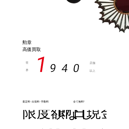
勲章
高価買取
1
世
店舗
9
4
0
界
以上
,
査定料･出張料･手数料
全て無料!
限度額なし
即日現金化