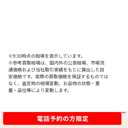
独立系ファイナンシャルアドバイザー（IFA）およびフ
ァイナンシャルプランナー（AFP）として、個別の資産
運用やライフプランニング業務に従事している。行動フ
ァイナンス理論の考え方を取り入れ、意思決定の癖や心
理面を踏まえた資産形成の助言が特徴。 実務と並行し
て情報発信にも力を入れており、これまでに1,200件以
上の記事制作・監修を手がけてきた。金融分野を中心と
した取材対応のほか、金・銀・プラチナ・パラジウムな
※9:30時点の相場を表示しています。
どの貴金属相場の解説、セミナーでの相談対応など、幅
※参考買取相場は、国内外の公表相場、市場流
広い分野で活動している。 加えて、住宅メーカーやデ
通価格および当社取引実績をもとに算出した目
ジタル遺品解析を専門とする事業者、暗号資産分野にお
安価格です。実際の買取価格を保証するものでは
ける記事制作・監修にも関与。金融リテラシー向上を目
なく、査定時の相場変動、お品物の状態・重
的に、研究員制度を活用した高校生向けの学習支援や、
量・品位等により変動します。
金融×IT教育を行うファイナンシャルスクールへのコラ
ム提供も行う。 専門分野は金融・住まい・相続・税
制・保険・教育の6領域であり、生活全体を見据えた総
買取金額最高値に挑戦中！
合的な提案を強みにする。
過去のプラチナ相場価格に対する
専門家の評価はこちら