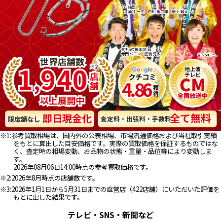
世
世
界
界
店
店
舗
舗
数
数
1
9
4
0
※2
※2
,
店
店
4.86
舗
舗
以
以
上
上
展
展
開
開
中
中
全て無料
即日現金化
査定料・出張料・手数料
限度額なし
※1:参考買取相場は、国内外の公表相場、市場流通価格および当社取引実績
をもとに算出した目安価格です。実際の買取価格を保証するものではな
く、査定時の相場変動、お品物の状態・重量・品位等により変動しま
す。
2026年08月06日14:00時点の参考買取価格です。
※2:2026年8月時点の店舗数です。
※3:2026年1月1日から5月31日までの直営店（422店舗）にいただいた評価を
もとに出した結果です。
テレビ・SNS・新聞など