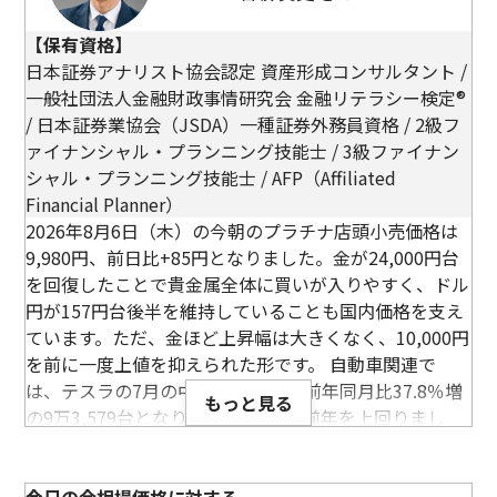
【保有資格】
日本証券アナリスト協会認定 資産形成コンサルタント /
一般社団法人金融財政事情研究会 金融リテラシー検定®
/ 日本証券業協会（JSDA）一種証券外務員資格 / 2級フ
ァイナンシャル・プランニング技能士 / 3級ファイナン
シャル・プランニング技能士 / AFP（Affiliated
Financial Planner）
2026年8月6日（木）の今朝のプラチナ店頭小売価格は
9,980円、前日比+85円となりました。金が24,000円台
を回復したことで貴金属全体に買いが入りやすく、ドル
プラチナ950 (Pt950)
プラチナ850 (Pt8
円が157円台後半を維持していることも国内価格を支え
ネックレス
ています。ただ、金ほど上昇幅は大きくなく、10,000円
19.8g
20.6g
を前に一度上値を抑えられた形です。 自動車関連で
は、テスラの7月の中国製EV販売が前年同月比37.8％増
参考買取価格
参考買取価格
もっと見る
の9万3,579台となり、9カ月連続で前年を上回りまし
285,800
円
272,700
円
た。ただ、EVは排ガスを出さないため、自動車触媒向
けのプラチナ需要にはつながりにくい材料です。販売増
だけを見て、プラチナにも強い追い風と判断するのは少
今日の金相場価格に対する