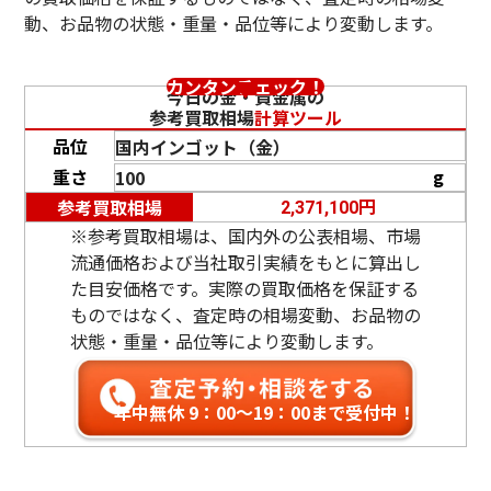
動、お品物の状態・重量・品位等により変動します。
カンタンチェック！
今日の金・貴金属の
参考買取相場
計算ツール
品位
重さ
g
円
参考買取相場
2,371,100
※参考買取相場は、国内外の公表相場、市場
流通価格および当社取引実績をもとに算出し
た目安価格です。実際の買取価格を保証する
ものではなく、査定時の相場変動、お品物の
状態・重量・品位等により変動します。
年中無休 9：00〜19：00まで受付中！