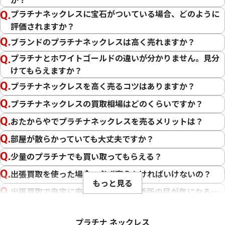
アーペル 買取
オメガ 買取
金貨･銀貨 買取
8金(K8)の買取と相場情報
プラチナネックレスに宝石がついている場合、どのように
グッチ 買取
タグ・ホイヤー 買取
大判･小判 買取
7金(K7)の買取と相場情報
評価されますか？
ブシュロン 買取
ブレゲ 買取
イエローゴールド 買取
5金(K5)の買取と相場情報
ミキモト 買取
リシャール・ミル
ピンクゴールド 買取
ブランドのプラチナネックレスは高く売れますか？
買取
ショーメ 買取
ホワイトゴールド 買取
プラチナとホワイトゴールドの違いが分かりません。見分
ブライトリング
買取可能な商品をもっと見る
金コンビ 買取
けてもらえますか？
買取
プラチナ 買取
プラチナネックレスを高く売るコツはありますか？
ヴァシュロン・コンスタンタン 買取
プラチナインゴット 買取
プラチナネックレスの買取相場はどのくらいですか？
A. ランゲ&
Pt1000 買取
ゾーネ 買取
Pt950 買取
おたからやでプラチナネックレスを売るメリットは？
パネライ 買取
Pt900 買取
部屋が散らかっていても大丈夫ですか？
ブルガリ 買取
Pt850 買取
フランク ミュラー 買取
少量のプラチナでも買い取ってもらえる？
Pt&Pm 買取
IWC 買取
銀･シルバー 買取
出張買取を使った場合、必ず売らなければいけないの？
買取可能な商品をもっと見る
もっと見る
パラジウム 買取
出張買取で自宅に来てもらう場合、近所の目が気になる…
付属品がなくても買取可能？
プラチナ ネックレス