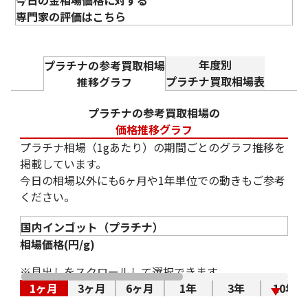
し早いといえます。 一方、BYDはブラジルで、電気・ガ
専門家の評価はこちら
ソリン・エタノールに対応するプラグインハイブリッド
車の現地生産を始めました。エンジンを使うハイブリッ
年度別
プラチナの参考買取相場
ド車は排ガス浄化装置を必要とするため、EVよりもプ
プラチナ買取相場表
推移グラフ
ラチナ需要との関係を見やすい材料です。 ホンダは円
安を前提に業績予想を引き上げましたが、熊本地震によ
プラチナの参考買取相場の
る部品供給の遅れから、国内の四輪生産を19日まで停
価格推移グラフ
止。中国販売も弱く、自動車需要の回復をそのまま期待
プラチナ相場（1gあたり）の期間ごとのグラフ推移を
できる状況ではありません。 本日のプラチナは10,000
掲載しています。
円に近づいたことよりも、自動車関連の材料が改善した
プラチナ850 (Pt850)
プラチナ850 （Pt
今日の相場以外にも6ヶ月や1年単位での動きもご参考
ときに価格がもう一段上がるかを見ておきたいです。生
ネックレス
ス
ください。
産再開やハイブリッド車の販売拡大が伝わっても上値が
ピアス
重い場合は、今の上昇は金や為替に支えられている面が
指輪まとめ
強いです。反対に、10,000円を超えても値崩れしなけれ
58g
相場価格(円/g)
ば、プラチナ独自の買いが少しずつ入っていると判断し
参考買取価格
参考買取価格
やすくなります。
※見出しをスクロールして選択できます。
2026年8月06日 9:30更新
ASK
ASK
1ヶ月
3ヶ月
6ヶ月
1年
3年
10年
【経歴・プロフィール】