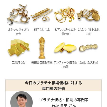
まがったりちぎれ
刻印なしの金
ピアス片方など少
14金のベルト金具
た金
量の金
など
工業用の金
美術品価値も考慮
アンティーク価値も
金歯、金入れ歯
考慮
プラチナ850 (Pt850) ネックレス・リング
プラチナ850 (Pt8
まとめ
30.6g
28.2g
今日のプラチナ相場価格に対する
専門家の評価
参考買取価格
参考買取価格
405,200
円
373,400
円
プラチナ価格・相場の専門家
石坂 貴史 さん