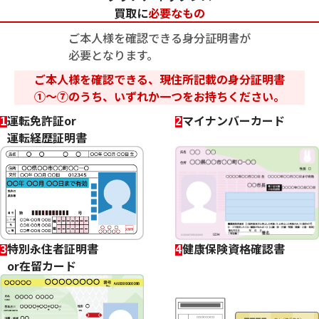
身分証明書はなぜ必要？
買取に
必要なもの
かなり年数のたったプラチナでも大丈夫？
ご本人様を確認できる身分証明書が
壊れたプラチナ製品も買取してもらえますか？
必要となります。
インゴットは「刻印あり」「刻印なし」で買取価格が違っ
ご本人様を確認できる、現住所記載の身分証明書
てきますか？
①～⑦のうち、いずれか一つをお持ちください。
プラチナインゴットとプラチナアクセサリーでは査定額が
運転免許証or
マイナンバーカード
1
2
異なりますか？
運転経歴証明書
チェーンが切れたネックレスなども買い取ってくれます
か？
傷や汚れは買取価格に影響しますか？
刻印のないプラチナ製品も査定できますか？
査定にはどれくらい時間がかかりますか？
特別永住者証明書
健康保険資格確認書
3
4
貴金属はいつ売るのがポイント？日によって買取価格が違
or在留カード
うって本当ですか？
貴金属の売り時はいつですか？