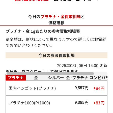
今日の
プラチナ・金買取相場
と
価格推移
プラチナ・金 1gあたりの参考買取相場表
※金額は、形状によって異なりますので詳しくはお電話
でお問い合わせください。
今日の参考買取相場
2026年08月06日 14:00 更新
※見出しをスクロールして選択できます。
プラチナ
金
シルバー
金･プラチナ コンビ
パラ
国内インゴット(プラチナ)
+84円
9,557円
プラチナ1000(Pt1000)
+83円
9,385円