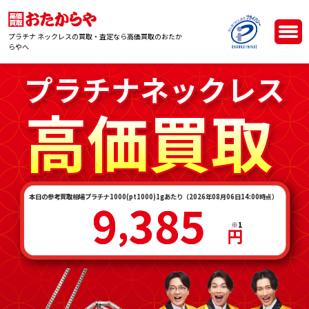
プラチナ ネックレスの買取・査定なら高価買取のおたか
らやへ
プ
プ
ラ
ラ
チ
チ
ナ
ナ
ネ
ネ
ッ
ッ
ク
ク
レ
レ
ス
ス
高
高
価
価
買
買
取
取
本日の参考買取相場プラチナ1000(pt1000)1gあたり（2026年08月06日14:00時点）
9
9
385
385
,
,
※1
円