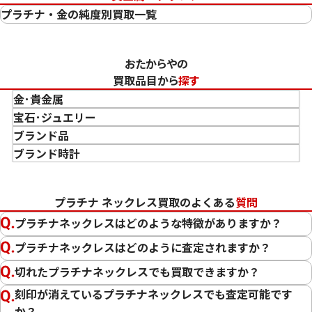
プラチナ・金の純度別買取一覧
プラチナ(Pt1000)の買取と相場情報
プラチナ(Pt950)の買取と相場情報
おたからやの
プラチナ(Pt900)の買取と相場情報
買取品目から
探す
プラチナ(Pt850)の買取と相場情報
金･貴金属
プラチナ(Pt&Pm)の買取と相場情報
金 買取
宝石･ジュエリー
24金(K24・純金)の買取と相場情報
金のインゴット 買取
宝石･ジュエリー買取
ブランド品
23金(K23)の買取と相場情報
金のアクセサリー 買取
ダイヤモンド 買取
バッグ･小物 買取
ブランド時計
22金(K22)の買取と相場情報
金のリング 買取
エメラルド 買取
エルメス買取
ブランド時計 買取
21.6金(K21.6)の買取と相場情報
金のネックレス 買取
ルビー 買取
シャネル買取
ロレックス 買取
20金(K20)の買取と相場情報
プラチナ ネックレス買取のよくある
質問
金のブレスレット 買取
サファイア 買取
ルイ･ヴィトン 買取
パテック
18金(K18)の買取と相場情報
プラチナネックレスはどのような特徴がありますか？
フィリップ 買取
金のブローチ 買取
オパール 買取
カルティエ 買取
17金(K17)の買取と相場情報
オーデマピゲ 買取
金のペンダントトップ 買取
トルマリン 買取
ティファニー 買取
プラチナネックレスはどのように査定されますか？
14金(K14)の買取と相場情報
カルティエ 買取
金の仏像 買取
翡翠 買取
ブルガリ 買取
12金(K12)の買取と相場情報
切れたプラチナネックレスでも買取できますか？
エルメス 買取
金杯 買取
パライバトルマリン 買取
ハリー･ウィンストン 買取
10金(K10)の買取と相場情報
刻印が消えているプラチナネックレスでも査定可能です
シャネル 買取
金歯 買取
パール 買取
ヴァンクリーフ&
9金(K9)の買取と相場情報
か？