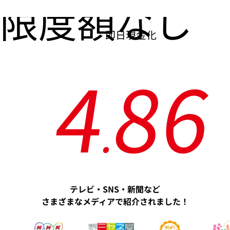
限度額なし
即日現金化
4
8
6
.
テレビ・SNS・新聞など
さまざまなメディアで紹介されました！