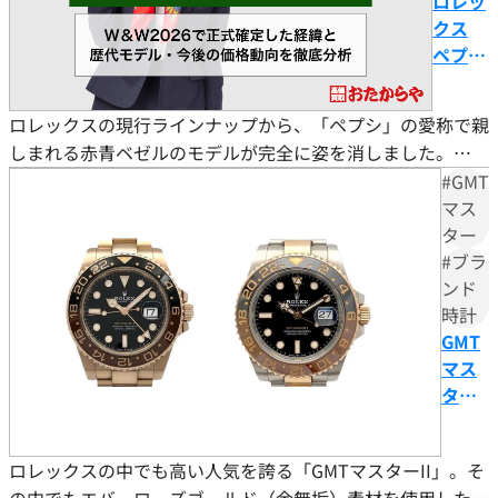
ロレッ
クス
ペプシ
が廃盤
に｜W
ロレックスの現行ラインナップから、「ペプシ」の愛称で親
＆
しまれる赤青ベゼルのモデルが完全に姿を消しました。
W2026
2026年4月に開催された世界最大規模の時計見本市
#GMT
で正式
「Watches ＆ Wonders 2026」にて、ペプシの廃盤が正式に
マス
確定し
ター
確定したためです。 ステンレススチール製のモデル（GMT
た経緯
#ブラ
マスターII Ref.126710BLRO）だけでなく、高級なホワイト
と歴代
ンド
ゴールド製のモデル（Ref.126719
モデ
時計
ル・今
GMT
後の価
マス
格動向
ターII
を徹底
のロ
分析
ーズ
ロレックスの中でも高い人気を誇る「GMTマスターII」。そ
ゴー
の中でもエバーローズゴールド（金無垢）素材を使用したモ