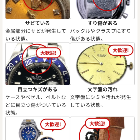
サビている
すり傷がある
金属部分にサビが発生して
バックルやクラスプにすり
いる状態。
傷がある状態。
ングパワー フドロワイヤント ブ
ウブロ キングパワー
 715.CI.1123.RX
710.CI.0123.NR.MZA10
価格
参考買取価格
い合わせください
価格はお問い合わせください
目立つキズがある
文字盤の汚れ
電話で聞く
電話で聞く
ケースやベゼル、ベルトな
文字盤にシミや汚れが発生
どに目立つ傷がついている
している状態。
状態。