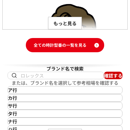
もっと見る
全ての時計型番の一覧を見る
ブランド名で検索
確認する
または、ブランド名を選択して参考相場を確認する
ア行
IKEPOD
カ行
アイクポッド
CASIO
サ行
IWC
カシオ
Saint Laurent
タ行
アイダブリューシー
Cartier
サンローラン
この度は「おたからや」でウブロ キングパワーの買取をご
TAG Heuer
ナ行
Azimuth
カルティエ
Shellman
利用いただき、誠にありがとうございました。お客様が大
タグ・ホイヤー
NOMOS Glashütte
ハ行