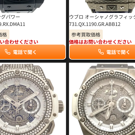
ングパワー
ウブロ オーシャノグラフィッ
29.RX.DMA11
731.QX.1190.GR.ABB12
価格
参考買取価格
い合わせください
価格はお問い合わせください
電話で聞く
電話で聞く