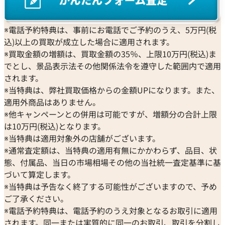
BREITLING
EPOS
コンコルド
Sinn
からや」をご利用ください。お客様の大切なお品物を最良
ブライトリング
エポス
ジン
の価格でお取引できるよう、査定員一同、ご満足いただけ
Blancpain
※電話予約特典は、事前にお電話でご予約のうえ、5万円(税
Hermes
STOWA
る買取を提供してまいります。改めて、この度はご利用いた
ブランパン
込)以上の買取が成立した場合に適用されます。
エルメス
ストーヴァ
だき、誠にありがとうございました。お客様のまたのご利
BVLGARI
※買取金額の増額は、買取金額の35％、上限10万円(税込)ま
OMEGA
SEIKO
用を心よりお待ち申し上げております。
ブルガリ
でとし、景品表示法その他関係法令を遵守した範囲内で適用
オメガ
セイコー
おたからやの時計買取査定
Breguet
されます。
ORIENT
CENTURY
時計買取専門査定員
ブレゲ
※当特典は、弊社買取価格からの金額UPになります。また、
オリエント
センチュリー
趣味
サウナ・温泉
BULOVA
適用外商品はありません。
ORIS
ZENITH
好きな言葉
夢なき者に成功なし
ブローバ
※他キャンペーンとの併用は可能ですが、増額分の合計上限
オリス
ゼニス
好きなブランド
ロレックス
Bell & Ross
は10万円(税込)となります。
Audemars Piguet
過去の買取品例
高級時計全般
ベル＆ロス
※当特典は適用対象外の店舗がございます。
オーデマ ピゲ
おたからやでは毎日数千点の時計の査定をしております。現
BAUME＆MERCIER
※通常査定額は、当特典の適用有無にかかわらず、品目、状
Vacheron Constantin
在、おたからやは海外にも販路を持っており、世界基準での
ボーム＆メルシエ
態、付属品、当日の市場相場その他の当社統一査定基準に基
ヴァシュロン・コンスタンタン
査定が可能になっています。現在は円安のため海外に販売す
BALL Watch
づいて算定します。
Van Cleef & Arpels
ることで従来よりも高値でお買取をすることができます。お
ボール ウォッチ
※当特典は予告なく終了する可能性がございますので、予め
ヴァンクリーフ＆アーペル
客様に満足していただける自信がありますので是非おたか
ご了承ください。
Versace
らやをご利用ください。 おたからやでは、動かなくなった
※電話予約特典は、電話予約のうえ対象となるお取引に適用
ヴェルサーチ
時計や、部品のみになってしまったものでも買取が可能で
されます。同一または実質的に同一のお取引、取引を分割し
Wempe