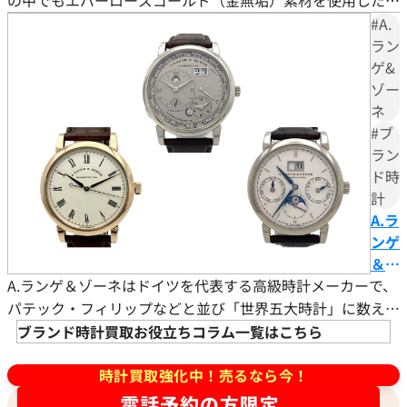
ルド
デルは、上品なデザインと高級感のある見た目で注目を集め
#A.
の魅
ています。 この記事では、GMTマスターIIの特徴やローズゴ
ラン
力と
ゲ&
ールドモデルが人気の理由、価格動向、代表的な型番（リフ
は？
ゾー
売却
ァレンス）について解説します。また、大切なGMTマスター
ネ
をす
IIローズゴールドモデルを売却する際に、高額査定を狙うポ
#ブ
る際
イ
ラン
のポ
ド時
イン
計
トも
A.ラ
解説
ンゲ
＆ゾ
A.ランゲ＆ゾーネはドイツを代表する高級時計メーカーで、
ーネ
のお
パテック・フィリップなどと並び「世界五大時計」に数えら
すす
れます。世界五大時計ブランドにはスイス創業の会社が多数
ブランド時計買取お役立ちコラム一覧はこちら
めモ
あり、スイス勢が市場を席巻するなか、同社は緻密な手仕上
デル
時計買取強化中！売るなら今！
げと機能美を武器に国際的な評価を築いてきました。 本記
と
事ではブランドの歩み、ランゲ1やダトグラフなど代表作の