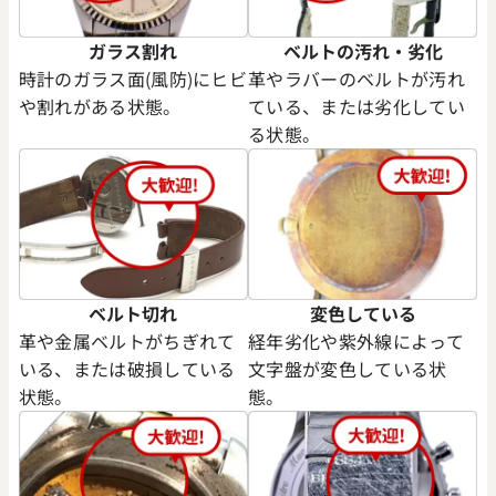
ガラス割れ
ベルトの汚れ・劣化
時計のガラス面(風防)にヒビ
革やラバーのベルトが汚れ
や割れがある状態。
ている、または劣化してい
る状態。
ングパワーウニコ GMT
ウブロ キングパワー ウニコ 
0.RX
ク 701.CI.1123.GR
価格
参考買取価格
い合わせください
価格はお問い合わせください
電話で聞く
電話で聞く
ベルト切れ
変色している
革や金属ベルトがちぎれて
経年劣化や紫外線によって
いる、または破損している
文字盤が変色している状
状態。
態。