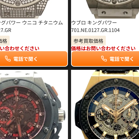
ングパワー ウニコ チタニウム
ウブロ キングパワー
27.GR
701.NE.0127.GR.1104
価格
参考買取価格
い合わせください
価格はお問い合わせください
電話で聞く
電話で聞く