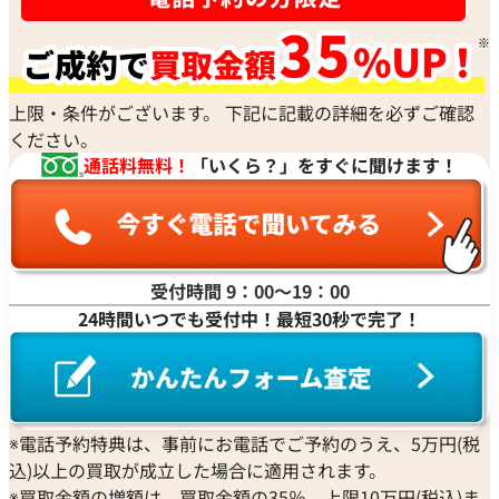
は？
魅力、さらに高値で売却するためのチェックポイントを具体
ブラ
的に解説します
ンド
の魅
上限・条件がございます。 下記に記載の詳細を必ずご確認
力や
ください。
買取
通話料無料！
「いくら？」をすぐに聞けます！
のポ
イン
トも
解説
受付時間 9：00〜19：00
24時間いつでも受付中！最短30秒で完了！
※電話予約特典は、事前にお電話でご予約のうえ、5万円(税
込)以上の買取が成立した場合に適用されます。
※買取金額の増額は、買取金額の35％、上限10万円(税込)ま