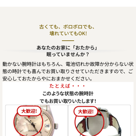
古くても、ボロボロでも、
壊れていてもOK!
ングパワー パワーリザーブ ゴー
ウブロ キングパワー フドロ
あなたのお家に「おたから」
M.1780.RX
715.PX.1128.RX
眠っていませんか？
価格
参考買取価格
動かない腕時計はもちろん、電池切れか故障か分からない状
い合わせください
価格はお問い合わせください
態の時計でも喜んでお買い取りさせていただきますので、ご
電話で聞く
電話で聞く
安心しておたからやにおまかせください。
たとえば・・・
このような状態の腕時計
でもお買い取りいたします！