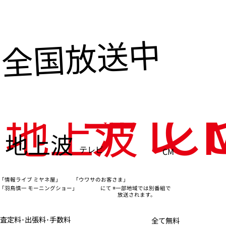
全国放送中
テレ
C
地上波
地上波
テレビ
CM
「情報ライブ ミヤネ屋」
「ウワサのお客さま」
※一部地域では別番組で
「羽鳥慎一 モーニングショー」
にて
放送されます。
査定料･出張料･手数料
全て無料