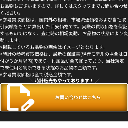
お品物もございますので、詳しくはスタッフまでお問い合わせ
ください。
※参考買取価格は、国内外の相場、市場流通価格および当社取
引実績をもとに算出した目安価格です。実際の買取価格を保証
するものではなく、査定時の相場変動、お品物の状態により変
ングパワー ウニコ オールブラッ
ウブロ キングパワー フドロワ
動します。
110.RX
ラックマジック 709.CI.1770.R
※掲載しているお品物の画像はイメージとなります。
価格
参考買取価格
※時計の参考買取価格は、最新の保証書(現行モデルの場合は日
い合わせください
価格はお問い合わせください
付が３か月以内)であり、付属品が全て揃っており、当社規定
で未使用と判断できる状態のお品物の金額です。
電話で聞く
電話で聞く
※参考買取価格は全て税込金額です。
＼ 時計販売もやっております！ ／
お問い合わせはこちら