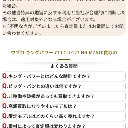
す。実際壊れてしまった時計であっても100万円以上で買取
た場合、
ヴェンペ
できることは度々ございます。気になるものがございました
その他当特典の趣旨に反する利用と当社が合理的に判断した
ら一度ご相談ください。
場合は、適用対象外となる場合がございます。
※ご不明な点がございましたら査定員またはお電話にてお問
い合わせください。
ウブロ キングパワー 710.CI.0123.NR.MZA10買取の
よくある質問
キング・パワーとはどんな時計ですか？
ビッグ・バンとの違いは何ですか？
非稼働や破損があっても買取できますか？
高額買取になりやすいモデルは？
限定モデルはどのくらい高く売れますか？
素材によって査定額は変わりますか？