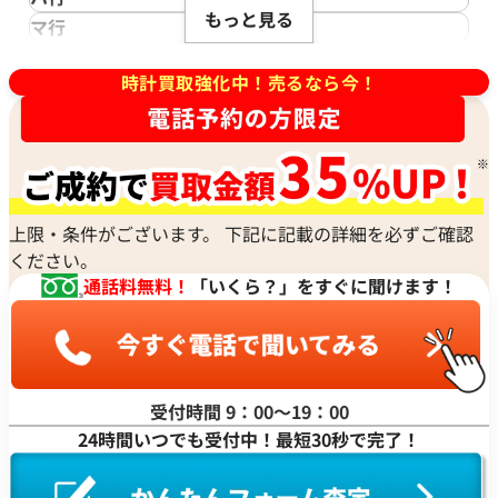
アジムース
Gaga Milano
シェルマン
切にされてきたお品にご満足いただける価格をご提示でき
Daniel Roth
もっと見る
ノモス グラスヒュッテ
Hamilton
マ行
ANONIMO
ガガミラノ
CITIZEN
ましたこと、大変嬉しく思います。ウブロ キングパワー
ダニエル・ロート
ハミルトン
MIDO
ラ行
アノーニモ
Quinting
シチズン
は、単なる時間を知る道具ではなく、ビッグ・バンをさら
TUDOR
Harry Winston
ミドー
RALPH LAUREN
時計買取強化中！売るなら今！
Alain Silberstein
クインティング
CHANEL
に進化させた、より力強く、圧倒的な存在感を象徴する特
チューダー(チュードル)
ハリー・ウィンストン
MAURICE LACROIX
ラルフ ローレン
アラン・シルベスタイン
Cuervo y Sobrinos
シャネル
別な存在です。その価値は、素材や年式、状態だけでなく、
Tiffany & Co.
Patek Philippe
モーリス・ラクロア
Richard Mille
Armand Nicolet
クエルボ・イ・ソブリノス
Chopard
市場における需要とモデルの圧倒的な希少性によって決ま
ティファニー
パテック フィリップ
リシャール・ミル
アルマン・ニコレ
CVSTOS
ショパール
ります。弊社では、お客様のキングパワーが持つ唯一無二の
Dior
Panerai
Louis Vuitton
WALTHAM
クストス
CHAUMET
価値を深く理解し、日々変動する市場価格をリアルタイム
ディオール
パネライ
ルイ・ヴィトン
ウォルサム
Chronoswiss
ショーメ
で確認しながら、どこにも負けない高価買取を心がけてお
上限・条件がございます。 下記に記載の詳細を必ずご確認
Parmigiani Fleurier
Luminox
HUBLOT
クロノスイス
Jacob & Co.
ります。キングパワーは、その大型で重厚なケースと、クロ
ください。
パルミジャーニ・フルリエ
ルミノックス
ウブロ
GUCCI
ジェイコブ
ノグラフ機能をはじめとする高い実用性が特徴で、特にセ
通話料無料！
「いくら？」をすぐに聞けます！
Piaget
Ressence
ETERNA
グッチ
Gerald Genta
ラミックやカーボン、キングゴールドといった先進的な素
ピアジェ
レッセンス
エテルナ
Graham
ジェラルド・ジェンタ
材を用いたモデルは、一般的な時計とは一線を画すプレミ
PIERRE KUNZ
ROGER DUBUIS
EDOX
グラハム
Jaeger-LeCoultre
ア価格で取引されています。お客様にとって最良の結果をご
ピエール・クンツ
ロジェ・デュブイ
エドックス
Grand Seiko
ジャガー・ルクルト
提供できたことは、私たちにとって何よりの励みです。今後
FRANCK MULLER
ROLEX
EBERHARD
受付時間 9：00〜19：00
グランドセイコー
Jaquet Droz
もお客様からいただいた信頼を裏切らないよう、サービス
フランク ミュラー
ロレックス
エベラール
CORUM
24時間いつでも受付中！最短30秒で完了！
ジャケ・ドロー
の向上に努め、さらなる高価買取を実現できるよう精進し
BOUCHERON
LONGINES
EBEL
コルム
Girard-Perregaux
てまいります。ウブロ キングパワー以外にも、貴金属やブ
ブシュロン
ロンジン
エベル
Concord
ジラール・ペルゴ
ランド品、時計などのご売却をお考えの際は、ぜひ「おた