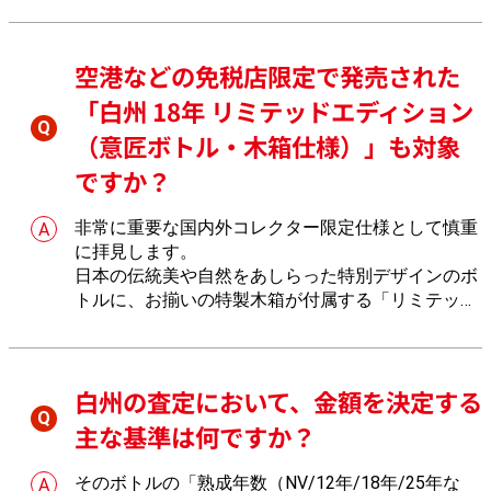
であるため、欠品しているコンディションは大幅な
減額の対象となるからでございます。おたからやで
空港などの免税店限定で発売された
ボトル自体の状態を厳密に精査します。
「白州 18年 リミテッドエディション
（意匠ボトル・木箱仕様）」も対象
ですか？
非常に重要な国内外コレクター限定仕様として慎重
に拝見します。
日本の伝統美や自然をあしらった特別デザインのボ
トルに、お揃いの特製木箱が付属する「リミテッド
エディション」は、海外のコレクターや免税市場で
とりわけ強い争奪戦が起きる製品特性をもつからで
ございます。木箱のコンディションを含めおたから
白州の査定において、金額を決定する
やで厳密に確認します。
主な基準は何ですか？
そのボトルの「熟成年数（NV/12年/18年/25年な