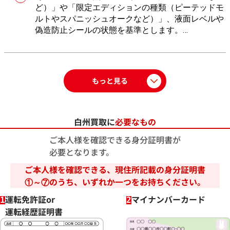
ど）」や「限定エディションの種類（ピーテッドモ
ルトやスパニッシュオークなど）」、液面レベルや
偽造防止シールの状態を基準とします。
南アルプスの広大な森に囲まれた白州蒸留所で、天
然水と新緑のスモーキー原酒が生み出す唯一無二の
クオリティは世界中にファンを持つ製品特性がある
ため、おたからやでは専門知識を活かしてボトルの
もっと見る
仕様や希少性を識別し、最新の相場に基づき査定し
ます。
白州買取に
必要なもの
ご本人様を確認できる身分証明書が
必要となります。
ご本人様を確認できる、現住所記載の身分証明書
①～⑦のうち、いずれか一つをお持ちください。
運転免許証or
マイナンバーカード
1
2
運転経歴証明書