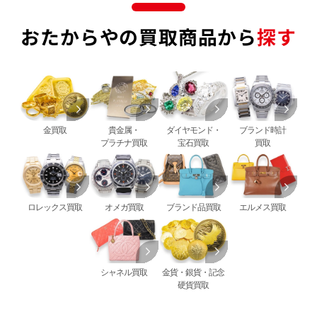
おたからやの買取商品から
探す
金買取
貴金属・
ダイヤモンド・
ブランド時計
プラチナ買取
宝石買取
買取
ロレックス買取
オメガ買取
ブランド品買取
エルメス買取
シャネル買取
金貨・銀貨・記念
硬貨買取
買取金額最高値に挑戦中！