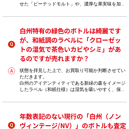
せた「ピーテッドモルト」や、濃厚な果実味を加え
た「シェリーカスク」など、特定の原酒のみを厳選
してボトリングされた構成は、元々の生産本数が著
しく少ない希少な製品特性をもつからでございま
白州特有の緑色のボトルは綺麗です
す。おたからやで仕様を確認します。
が、和紙調のラベルに「クローゼッ
トの湿気で茶色いカビやシミ」があ
るのですが売れますか？
状態を拝見した上で、お買取り可能か判断させてい
ただきます。
白州のアイデンティティである新緑の森をイメージ
したラベル（和紙仕様）は湿気を吸いやすく、保管
状態によってはジャンク品のようにカビやシミが発
生して美観を損ねる製品特性をもつからでございま
す。文字の判読性や外観ランクへの影響度をおたか
年数表記のない現行の「白州（ノン
らやで精査します。
ヴィンテージ/NV）」のボトルも査定