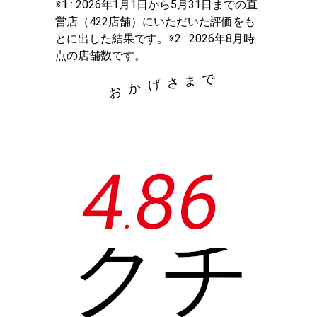
※1 : 2026年1月1日から5月31日までの直
営店（422店舗）にいただいた評価をも
とに出した結果です。※2 : 2026年8月時
点の店舗数です。
で
ま
さ
げ
か
お
4
8
6
.
クチ