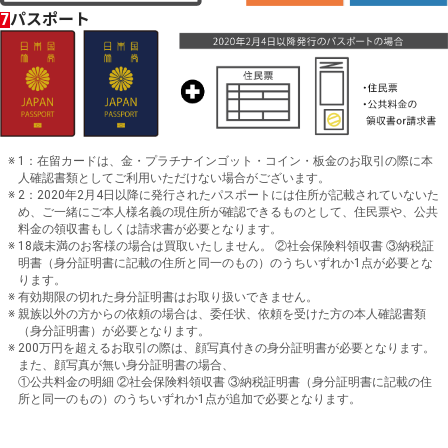
パスポート
7
1：在留カードは、金・プラチナインゴット・コイン・板金のお取引の際に本
人確認書類としてご利用いただけない場合がございます。
2：2020年2月4日以降に発行されたパスポートには住所が記載されていないた
め、ご一緒にご本人様名義の現住所が確認できるものとして、住民票や、公共
料金の領収書もしくは請求書が必要となります。
18歳未満のお客様の場合は買取いたしません。 ②社会保険料領収書 ③納税証
明書（身分証明書に記載の住所と同一のもの）のうちいずれか1点が必要とな
ります。
有効期限の切れた身分証明書はお取り扱いできません。
親族以外の方からの依頼の場合は、委任状、依頼を受けた方の本人確認書類
（身分証明書）が必要となります。
200万円を超えるお取引の際は、顔写真付きの身分証明書が必要となります。
また、顔写真が無い身分証明書の場合、
①公共料金の明細 ②社会保険料領収書 ③納税証明書（身分証明書に記載の住
所と同一のもの）のうちいずれか1点が追加で必要となります。