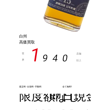
白州
高価買取
1
世
店舗
9
4
0
界
以上
,
査定料･出張料･手数料
全て無料!
限度額なし
即日現金化