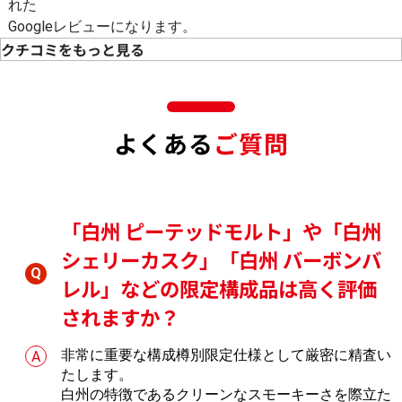
れた
Googleレビューになります。
州 ご売却
クチコミをもっと見る
5
★★★★
白州
が家のサイドボードに眠っていた洋酒を2本初めて持ち込みま
きを読む
よくある
ご質問
「白州 ピーテッドモルト」や「白州
シェリーカスク」「白州 バーボンバ
レル」などの限定構成品は高く評価
されますか？
非常に重要な構成樽別限定仕様として厳密に精査い
たします。
白州の特徴であるクリーンなスモーキーさを際立た