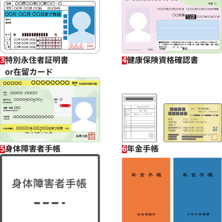
特別永住者証明書
健康保険資格確認書
3
4
or在留カード
身体障害者手帳
年金手帳
5
6