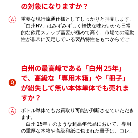
の対象になりますか？
重要な現行流通仕様としてしっかりと拝見します。
「白州NV」はみずみずしく軽快な味わいから日常
的な飲用スナップ需要が極めて高く、市場での流動
性が非常に安定している製品特性をもつからでござ
います。180mlのミニボトルから700mlの通常ボト
ルまで、おたからやでそれぞれの相場に基づき精査
します。
白州の最高峰である「白州 25年」
で、高級な「専用木箱」や「冊子」
が紛失して無い本体単体でも売れま
すか？
ボトル単体でもお買取り可能か判断させていただき
ます。
「白州 25年」のような超高年代品において、専用
の重厚な木箱や高級和紙に包まれた冊子は、コレク
ションとしての完結性を証明する必須の付属品仕様