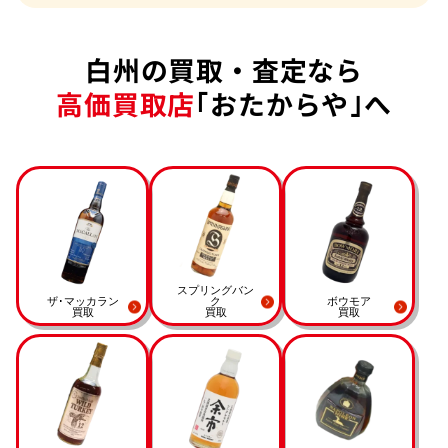
白州の買取・査定なら
高価買取店
｢おたからや｣へ
スプリングバン
ザ･マッカラン
ク
ボウモア
買取
買取
買取