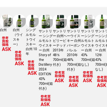
白州
白州
シング
サントリ
サントリ
サントリ
サントリ
サント
（ウイ
ルモル
ー シング
ー 白州ヘ
ーウイス
ーシング
ーシン
参考
スキ
トウイ
買取
ルモルト
ビリーピ
キー 白州
ルモルト
ルモル
価格
ー）
スキー
ウイスキ
ーテッド
バーボン
ウイスキ
ウイス
ASK
白州 10
ー 白州
2013年
バレル
ー 白州
ー 白州
参考
年
買取
Story of
48％
2010年
43%
12年
価格
the
700ml(箱
48%
700ml(箱
43%
参考
ASK
買取
Distillery
付き)
700ml(箱
なし)
700ml
価格
2024
付き)
なし)
参考買
参考買
ASK
EDITION
取価格
取価格
参考買
参考買
43%
ASK
ASK
取価格
取価格
700ml(箱
ASK
ASK
付き)
参考買
取価格
ASK