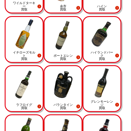
ワイルドターキ
ー
余市
ハイン
買取
買取
買取
イチローズモル
ハイランドパー
ト
ポートエレン
ク
買取
買取
買取
グレンモーレン
ラフロイグ
バランタイン
ジ
買取
買取
買取