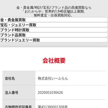
金・貴金属/時計/宝石/ブランド品の高価買取なら
「おたからや」世界約1,940店舗以上展開。
無料査定・出張買取対応。
金・貴金属買取
金買取
宝石・ジュエリー買取
金の相場価格情報
宝石・ジュエリー買取
ブランド時計買取
金の参考買取価格一覧
ダイヤモンド買取
時計買取
ブランド品買取
インゴット買取
ダイヤモンド・宝石の参考価格一覧
ロレックス買取
ブランド買取
ブランドジュエリー買取
インゴットの相場価格情報
リング・結婚指輪買取
ロレックス デイトナ買取
ルイ・ヴィトン買取
カルティエ買取
24金買取
エメラルド買取
ロレックス サブマリーナー買取
ルイ・ヴィトン買取の参考価格一覧
ティファニー買取
24金の相場価格情報
サファイア買取
ロレックス GMTマスター買取
エルメス買取
ブルガリ買取
18金買取
ルビー買取
ロレックス エクスプローラー買取
会社概要
エルメス バーキン買取
ヴァンクリーフ＆アーペル買取
18金の相場価格情報
ヒスイ買取
ロレックス デイトジャスト買取
エルメス ケリー買取
ハリーウィンストン買取
金のアクセサリー買取
オパール買取
ロレックス 買取の参考価格一覧
エルメス買取の参考価格一覧
クロムハーツ買取
金貨買取
トパーズ買取
パテック フィリップ買取
シャネル買取
フレッド買取
貴金属買取
タンザナイト買取
パテック フィリップノーチラス買取
シャネル マトラッセ買取
ショーメ買取
会社名
株式会社いーふらん
プラチナ買取
アメジスト買取
オーデマ ピゲ買取
シャネル買取の参考価格一覧
ショパール買取
銀・シルバー買取
パライバトルマリン買取
オーデマ ピゲ ロイヤルオーク買取
ディオール買取
タサキ買取
パラジウム買取
キャッツアイ買取
ヴァシュロン・コンスタンタン買取
セリーヌ買取
法人番号
2020001036626
ダミアーニ買取
アレキサンドライト買取
A.ランゲ&ゾーネ買取
フェンディ買取
ピアジェ買取
ガーネット買取
ブレゲ買取
グッチ買取
ブシュロン買取
アクアマリン買取
オメガ買取
プラダ買取
古物商許可証番号
第451380001308号
モーブッサン買取