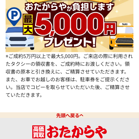
静岡県
奈良県
山口県
長崎県
愛知県
和歌山県
熊本県
大分県
宮崎県
鹿児島県
※ご成約5万円以上で最大5,000円。ご来店の際に利用され
たタクシーの領収書を、ご成約時にお渡しください。領
収書の原本と引き換えに、ご精算させていただきます。
また、お車でお越しのお客様は、駐車券をご提示くださ
い。当店でコピーを取らせていただいた後、ご精算させ
ていただきます。
先頭へ戻る