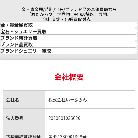
金・貴金属/時計/宝石/ブランド品の高価買取なら
「おたからや」世界約1,940店舗以上展開。
無料査定・出張買取対応。
金・貴金属買取
金買取
宝石・ジュエリー買取
金の相場価格情報
宝石・ジュエリー買取
ブランド時計買取
金の参考買取価格一覧
ダイヤモンド買取
時計買取
ブランド品買取
インゴット買取
ダイヤモンド・宝石の参考価格一覧
ロレックス買取
ブランド買取
ブランドジュエリー買取
インゴットの相場価格情報
リング・結婚指輪買取
ロレックス デイトナ買取
ルイ・ヴィトン買取
カルティエ買取
24金買取
エメラルド買取
ロレックス サブマリーナー買取
ルイ・ヴィトン買取の参考価格一覧
ティファニー買取
24金の相場価格情報
サファイア買取
ロレックス GMTマスター買取
エルメス買取
ブルガリ買取
18金買取
ルビー買取
ロレックス エクスプローラー買取
会社概要
エルメス バーキン買取
ヴァンクリーフ＆アーペル買取
18金の相場価格情報
ヒスイ買取
ロレックス デイトジャスト買取
エルメス ケリー買取
ハリーウィンストン買取
金のアクセサリー買取
オパール買取
ロレックス 買取の参考価格一覧
エルメス買取の参考価格一覧
クロムハーツ買取
金貨買取
トパーズ買取
パテック フィリップ買取
シャネル買取
フレッド買取
貴金属買取
タンザナイト買取
パテック フィリップノーチラス買取
シャネル マトラッセ買取
ショーメ買取
会社名
株式会社いーふらん
プラチナ買取
アメジスト買取
オーデマ ピゲ買取
シャネル買取の参考価格一覧
ショパール買取
銀・シルバー買取
パライバトルマリン買取
オーデマ ピゲ ロイヤルオーク買取
ディオール買取
タサキ買取
パラジウム買取
キャッツアイ買取
ヴァシュロン・コンスタンタン買取
セリーヌ買取
法人番号
2020001036626
ダミアーニ買取
アレキサンドライト買取
A.ランゲ&ゾーネ買取
フェンディ買取
ピアジェ買取
ガーネット買取
ブレゲ買取
グッチ買取
ブシュロン買取
アクアマリン買取
オメガ買取
プラダ買取
古物商許可証番号
第451380001308号
モーブッサン買取