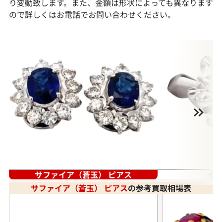
り変動致します。また、金額は形状によっても異なります
ので詳しくはお電話でお問い合わせください。
サファイア（蒼玉） ピアス
ダ
サファイア（蒼玉） ピアス
の参考買取相場表