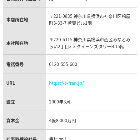
ウブロ買取
ミキモト買取
IWC買取
グラフ買取
〒221-0835 神奈川県横浜市神奈川区鶴屋
カルティエ買取
本店所在地
フランク ミュラー買取
町3-33-7 若葉ビル1階
リシャール・ミル買取
タグ・ホイヤー買取
〒220-6115 神奈川県横浜市西区みなとみ
パネライ買取
本社所在地
らい2丁目3-3 クイーンズタワーB 15階
チューダー（チュードル）買取
電話番号
0120-555-600
URL
https://e-fran.jp/
設立
2000年3月
資本金
4億8,000万円
代表取締役社長
鹿村 大志