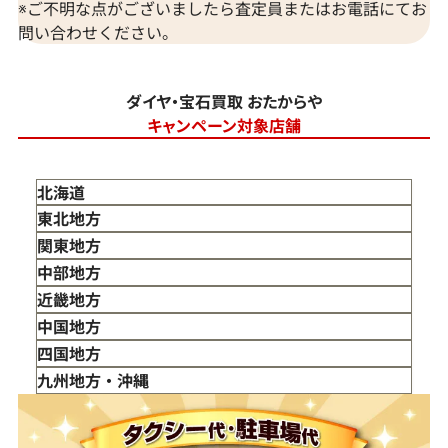
※ご不明な点がございましたら査定員またはお電話にてお
問い合わせください。
ダイヤ・宝石買取 おたからや
キャンペーン対象店舗
北海道
東北地方
青森県
関東地方
岩手県
東京都
中部地方
宮城県
神奈川県
新潟県
近畿地方
秋田県
埼玉県
富山県
三重県
中国地方
山形県
千葉県
石川県
滋賀県
鳥取県
四国地方
福島県
茨城県
山梨県
京都府
島根県
徳島県
九州地方・沖縄
栃木県
長野県
大阪府
岡山県
香川県
福岡県
群馬県
岐阜県
兵庫県
広島県
愛媛県
佐賀県