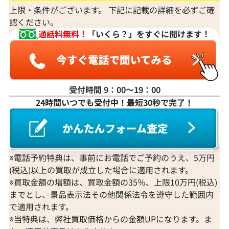
上限・条件がございます。 下記に記載の詳細を必ずご確
認ください。
通話料無料！
「いくら？」をすぐに聞けます！
受付時間 9：00〜19：00
24時間いつでも受付中！最短30秒で完了！
Pt･Pm900 サファイア・ダイヤモンド ピ
Pt･Pm900 
アス/イヤリング S1.63・D0.21・S1.79・
アス/イヤリング 0
D0.21ct
0.28ct
参考買取価格
参考買取価格
※電話予約特典は、事前にお電話でご予約のうえ、5万円
87,000
円
83,000
円
(税込)以上の買取が成立した場合に適用されます。
2025年11月10日時点
2025年9月10日
※買取金額の増額は、買取金額の35％、上限10万円(税込)
までとし、景品表示法その他関係法令を遵守した範囲内
で適用されます。
※当特典は、弊社買取価格からの金額UPになります。ま