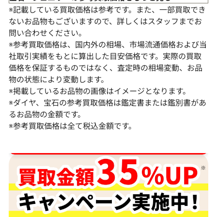
※記載している買取価格は参考です。また、一部買取でき
ないお品物もございますので、詳しくはスタッフまでお
問い合わせください。
※参考買取価格は、国内外の相場、市場流通価格および当
社取引実績をもとに算出した目安価格です。実際の買取
価格を保証するものではなく、査定時の相場変動、お品
物の状態により変動します。
※掲載しているお品物の画像はイメージとなります。
K18WG/K14WG サファイア・ダイヤモン
Pt･Pm900 
※ダイヤ、宝石の参考買取価格は鑑定書または鑑別書があ
ド ピアス/イヤリング S1.27・D0.28・
アス/イヤリング 0
るお品物の金額です。
S1.27・D0.28ct
0.26ct
※参考買取価格は全て税込金額です。
参考買取価格
参考買取価格
ダイヤ･宝石買取強化中！売るなら今！
107,000
円
89,000
円
2025年6月10日時点
2026年3月10日