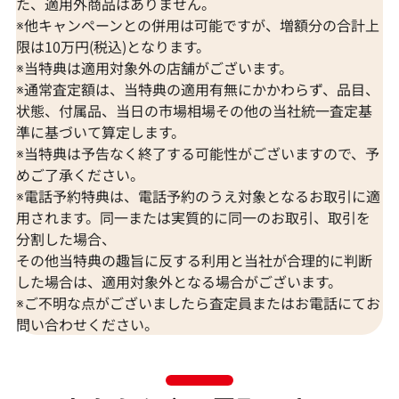
た、適用外商品はありません。
※他キャンペーンとの併用は可能ですが、増額分の合計上
限は10万円(税込)となります。
※当特典は適用対象外の店舗がございます。
※通常査定額は、当特典の適用有無にかかわらず、品目、
状態、付属品、当日の市場相場その他の当社統一査定基
準に基づいて算定します。
※当特典は予告なく終了する可能性がございますので、予
めご了承ください。
K18 サファイア・ダイヤモンド ピアス/イ
K18 サファイ
※電話予約特典は、電話予約のうえ対象となるお取引に適
ヤリング 0.26・0.20・0.28・0.20ct
ヤリング
用されます。同一または実質的に同一のお取引、取引を
分割した場合、
参考買取価格
参考買取価格
その他当特典の趣旨に反する利用と当社が合理的に判断
66,000
円
66,000
円
2025年12月10日時点
2026年2月10日
した場合は、適用対象外となる場合がございます。
※ご不明な点がございましたら査定員またはお電話にてお
問い合わせください。