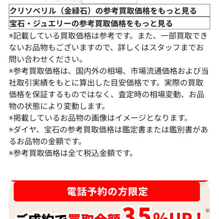
クリソベリル（金緑石）の参考買取価格をもっと見る
宝石・ジュエリーの参考買取価格をもっと見る
※記載している買取価格は参考です。また、一部買取でき
ないお品物もございますので、詳しくはスタッフまでお
問い合わせください。
※参考買取価格は、国内外の相場、市場流通価格および当
社取引実績をもとに算出した目安価格です。実際の買取
価格を保証するものではなく、査定時の相場変動、お品
物の状態により変動します。
※掲載しているお品物の画像はイメージとなります。
Pt･Pm900 クリソベリル・ダイヤモンド
Pt･Pm900 
※ダイヤ、宝石の参考買取価格は鑑定書または鑑別書があ
リング A4.26・D1.37ct
ダイヤモンド リング
るお品物の金額です。
※参考買取価格は全て税込金額です。
参考買取価格
参考買取価格
291,000
円
249,000
円
2026年7月10日時点
2025年10月10
ダイヤ･宝石買取強化中！売るなら今！