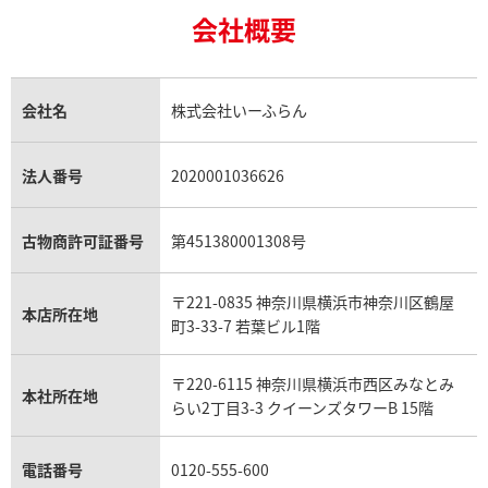
ロレックス GMTマスター買取
エルメス買取
ブルガリ買取
18金買取
ルビー買取
ロレックス エクスプローラー買取
会社概要
エルメス バーキン買取
ヴァンクリーフ＆アーペル買取
18金の相場価格情報
ヒスイ買取
ロレックス デイトジャスト買取
エルメス ケリー買取
ハリーウィンストン買取
金のアクセサリー買取
オパール買取
ロレックス 買取の参考価格一覧
エルメス買取の参考価格一覧
クロムハーツ買取
金貨買取
トパーズ買取
パテック フィリップ買取
シャネル買取
フレッド買取
貴金属買取
タンザナイト買取
パテック フィリップノーチラス買取
シャネル マトラッセ買取
ショーメ買取
会社名
株式会社いーふらん
プラチナ買取
アメジスト買取
オーデマ ピゲ買取
シャネル買取の参考価格一覧
ショパール買取
銀・シルバー買取
パライバトルマリン買取
オーデマ ピゲ ロイヤルオーク買取
ディオール買取
タサキ買取
パラジウム買取
キャッツアイ買取
ヴァシュロン・コンスタンタン買取
セリーヌ買取
法人番号
2020001036626
ダミアーニ買取
アレキサンドライト買取
A.ランゲ&ゾーネ買取
フェンディ買取
ピアジェ買取
ガーネット買取
ブレゲ買取
グッチ買取
ブシュロン買取
アクアマリン買取
オメガ買取
プラダ買取
古物商許可証番号
第451380001308号
モーブッサン買取
ウブロ買取
ミキモト買取
IWC買取
グラフ買取
〒221-0835 神奈川県横浜市神奈川区鶴屋
カルティエ買取
本店所在地
フランク ミュラー買取
町3-33-7 若葉ビル1階
リシャール・ミル買取
タグ・ホイヤー買取
〒220-6115 神奈川県横浜市西区みなとみ
パネライ買取
本社所在地
らい2丁目3-3 クイーンズタワーB 15階
チューダー（チュードル）買取
電話番号
0120-555-600