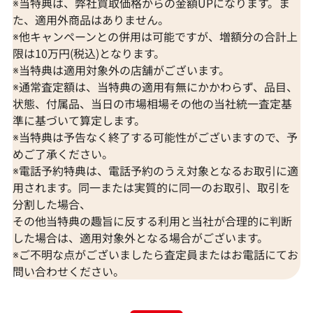
※当特典は、弊社買取価格からの金額UPになります。ま
た、適用外商品はありません。
※他キャンペーンとの併用は可能ですが、増額分の合計上
限は10万円(税込)となります。
※当特典は適用対象外の店舗がございます。
※通常査定額は、当特典の適用有無にかかわらず、品目、
状態、付属品、当日の市場相場その他の当社統一査定基
準に基づいて算定します。
※当特典は予告なく終了する可能性がございますので、予
めご了承ください。
Pt･Pm900 クリソベリルキャッツアイ・
Pt･Pm900 
※電話予約特典は、電話予約のうえ対象となるお取引に適
ダイヤモンド リング 3.292・0.4ct
ダイヤモンド リング
用されます。同一または実質的に同一のお取引、取引を
参考買取価格
参考買取価格
分割した場合、
170,000
円
152,000
円
その他当特典の趣旨に反する利用と当社が合理的に判断
2026年6月10日時点
2026年6月11日
した場合は、適用対象外となる場合がございます。
※ご不明な点がございましたら査定員またはお電話にてお
問い合わせください。