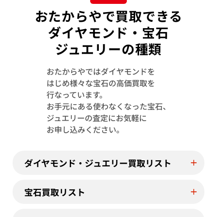
おたからやで買取できる
ダイヤモンド・宝石
ジュエリーの種類
おたからやではダイヤモンドを
はじめ様々な宝石の高価買取を
行なっています。
Pt850/Pt900 クリソベリルキャッツア
Pt900/Pt85
お手元にある使わなくなった宝石、
イ・ダイヤモンド ネックレス/ペンダント
イ・ダイヤモンド
ジュエリーの査定にお気軽に
トップ 2.03・D0.65ct
トップ 1.32・D0.
お申し込みください。
参考買取価格
参考買取価格
90,000
円
61,000
円
2025年7月10日時点
2025年12月10
ダイヤモンド・ジュエリー買取リスト
宝石買取リスト