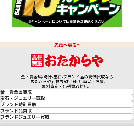
先頭へ戻る
金・貴金属/時計/宝石/ブランド品の高価買取なら
「おたからや」世界約1,940店舗以上展開。
無料査定・出張買取対応。
金・貴金属買取
金買取
宝石・ジュエリー買取
金の相場価格情報
宝石・ジュエリー買取
ブランド時計買取
金の参考買取価格一覧
ダイヤモンド買取
時計買取
ブランド品買取
インゴット買取
ダイヤモンド・宝石の参考価格一覧
ロレックス買取
ブランド買取
ブランドジュエリー買取
インゴットの相場価格情報
リング・結婚指輪買取
ロレックス デイトナ買取
ルイ・ヴィトン買取
カルティエ買取
24金買取
エメラルド買取
ロレックス サブマリーナー買取
ルイ・ヴィトン買取の参考価格一覧
ティファニー買取
24金の相場価格情報
サファイア買取