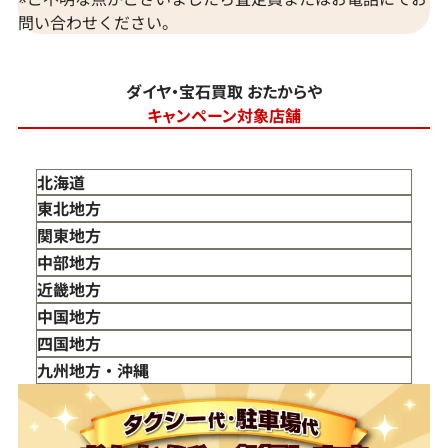
問い合わせください。
ダイヤ・宝石買取 おたからや
キャンペーン対象店舗
北海道
東北地方
青森県
関東地方
岩手県
東京都
中部地方
宮城県
神奈川県
新潟県
近畿地方
秋田県
埼玉県
富山県
三重県
中国地方
山形県
千葉県
石川県
滋賀県
鳥取県
四国地方
福島県
茨城県
山梨県
京都府
島根県
徳島県
九州地方・沖縄
栃木県
長野県
大阪府
岡山県
香川県
福岡県
群馬県
岐阜県
兵庫県
広島県
愛媛県
佐賀県
静岡県
奈良県
山口県
長崎県