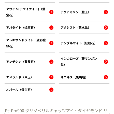
アウイン(アウイナイト)（藍
アクアマリン（藍玉）
宝石）
アパタイト（燐灰石）
アメシスト（紫水晶）
アレキサンドライト（変彩金
アンダルサイト（紅柱石）
緑石）
インカローズ（菱マンガン
アンデシン（曹長石）
鉱）
エメラルド（翠玉）
オニキス（黒瑪瑙）
オパール（蛋白石）
Pt･Pm900 クリソベリルキャッツアイ・ダイヤモンド リ