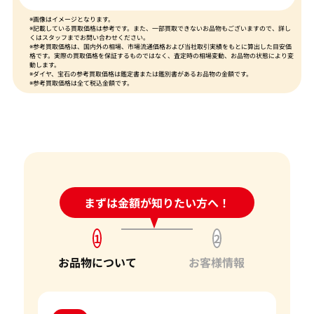
※画像はイメージとなります。
※記載している買取価格は参考です。また、一部買取できないお品物もございますので、詳し
くはスタッフまでお問い合わせください。
※参考買取価格は、国内外の相場、市場流通価格および当社取引実績をもとに算出した目安価
格です。実際の買取価格を保証するものではなく、査定時の相場変動、お品物の状態により変
動します。
※ダイヤ、宝石の参考買取価格は鑑定書または鑑別書があるお品物の金額です。
※参考買取価格は全て税込金額です。
24時間受付中!
まずは金額が知りたい方へ！
問い合わせフォーム
1
2
お品物について
お客様情報