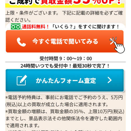
上限・条件がございます。 下記に記載の詳細を必ずご確
認ください。
通話料無料！
「いくら？」をすぐに聞けます！
受付時間 9：00〜19：00
24時間いつでも受付中！最短30秒で完了！
Pt･Pm900 クリソベリルキャッツアイ・
Pt･Pm900 
ダイヤモンド リング 9.464・D0.24ct
ダイヤモンド リング
参考買取価格
参考買取価格
208,000
円
173,000
円
※電話予約特典は、事前にお電話でご予約のうえ、5万円
2025年9月10日時点
2026年2月10日
(税込)以上の買取が成立した場合に適用されます。
※買取金額の増額は、買取金額の35％、上限10万円(税込)
までとし、景品表示法その他関係法令を遵守した範囲内
で適用されます。