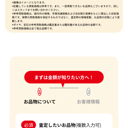
※画像はイメージとなります。
※記載している買取価格は参考です。また、一部買取できないお品物もございますので、詳し
くはスタッフまでお問い合わせください。
※参考買取価格は、国内外の相場、市場流通価格および当社取引実績をもとに算出した目安価
格です。実際の買取価格を保証するものではなく、査定時の相場変動、お品物の状態により変
動します。
※ダイヤ、宝石の参考買取価格は鑑定書または鑑別書があるお品物の金額です。
※参考買取価格は全て税込金額です。
24時間受付中!
まずは金額が知りたい方へ！
問い合わせフォーム
1
2
お品物について
お客様情報
必須
査定したいお品物
(複数入力可)