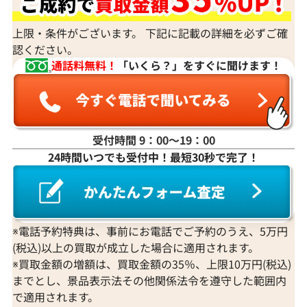
上限・条件がございます。 下記に記載の詳細を必ずご確
認ください。
通話料無料！
「いくら？」をすぐに聞けます！
受付時間 9：00〜19：00
Pt･Pm900 ルビー・ダイヤモンド ネック
Pt850/Pt90
24時間いつでも受付中！最短30秒で完了！
レス/ペンダントトップ 2.67・0.78ct
クレス/ペンダ
参考買取価格
参考買取価格
213,000
円
182,000
円
2026年4月10日時点
2026年4月10日
※電話予約特典は、事前にお電話でご予約のうえ、5万円
(税込)以上の買取が成立した場合に適用されます。
※買取金額の増額は、買取金額の35％、上限10万円(税込)
までとし、景品表示法その他関係法令を遵守した範囲内
で適用されます。