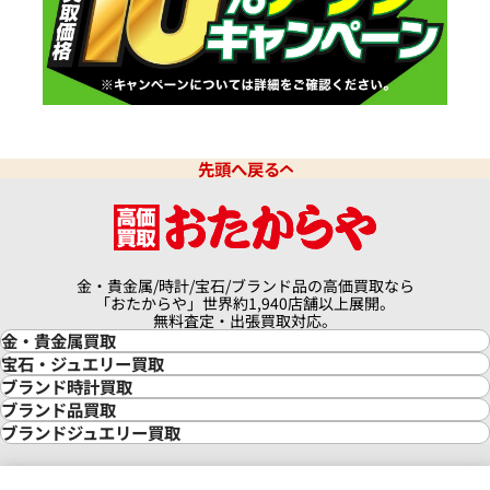
先頭へ戻る
金・貴金属/時計/宝石/ブランド品の高価買取なら
「おたからや」世界約1,940店舗以上展開。
無料査定・出張買取対応。
金・貴金属買取
金買取
宝石・ジュエリー買取
金の相場価格情報
宝石・ジュエリー買取
ブランド時計買取
金の参考買取価格一覧
ダイヤモンド買取
時計買取
ブランド品買取
インゴット買取
ダイヤモンド・宝石の参考価格一覧
ロレックス買取
ブランド買取
ブランドジュエリー買取
インゴットの相場価格情報
リング・結婚指輪買取
ロレックス デイトナ買取
ルイ・ヴィトン買取
カルティエ買取
24金買取
エメラルド買取
ロレックス サブマリーナー買取
ルイ・ヴィトン買取の参考価格一覧
ティファニー買取