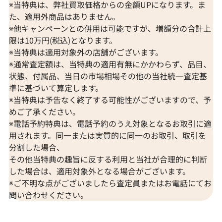
※当特典は、弊社買取価格からの金額UPになります。ま
た、適用外商品はありません。
※他キャンペーンとの併用は可能ですが、増額分の合計上
限は10万円(税込)となります。
※当特典は適用対象外の店舗がございます。
※通常査定額は、当特典の適用有無にかかわらず、品目、
状態、付属品、当日の市場相場その他の当社統一査定基
準に基づいて算定します。
※当特典は予告なく終了する可能性がございますので、予
K18WG/Pt90 ルビー・ダイヤモンド ネッ
K18WG ルビ
めご了承ください。
クレス/ペンダントトップ 1.542・D0.90ct
ス/ペンダントトップ
※電話予約特典は、電話予約のうえ対象となるお取引に適
参考買取価格
参考買取価格
用されます。同一または実質的に同一のお取引、取引を
157,000
円
147,000
円
分割した場合、
2026年4月10日時点
2026年3月11日
その他当特典の趣旨に反する利用と当社が合理的に判断
した場合は、適用対象外となる場合がございます。
※ご不明な点がございましたら査定員またはお電話にてお
問い合わせください。