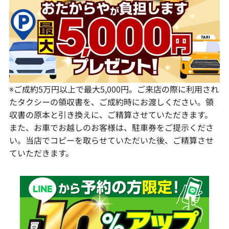
静岡県
奈良県
山口県
長崎県
愛知県
和歌山県
熊本県
大分県
宮崎県
鹿児島県
※ご成約5万円以上で最大5,000円。ご来店の際に利用され
たタクシーの領収書を、ご成約時にお渡しください。領
収書の原本と引き換えに、ご精算させていただきます。
また、お車でお越しのお客様は、駐車券をご提示くださ
い。当店でコピーを取らせていただいた後、ご精算させ
ていただきます。