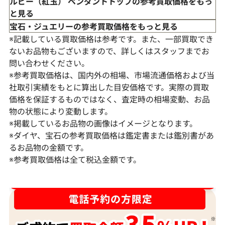
ルビー（紅玉） ペンダントトップの参考買取価格をもっ
と見る
宝石・ジュエリーの参考買取価格をもっと見る
※記載している買取価格は参考です。また、一部買取でき
ないお品物もございますので、詳しくはスタッフまでお
問い合わせください。
※参考買取価格は、国内外の相場、市場流通価格および当
社取引実績をもとに算出した目安価格です。実際の買取
価格を保証するものではなく、査定時の相場変動、お品
物の状態により変動します。
K18WG ルビー・ダイヤモンド ネックレ
K18 ルビー・
※掲載しているお品物の画像はイメージとなります。
ス/ペンダントトップ 13.03・0.7ct
R0.57・1ct
※ダイヤ、宝石の参考買取価格は鑑定書または鑑別書があ
るお品物の金額です。
参考買取価格
参考買取価格
※参考買取価格は全て税込金額です。
294,000
円
263,000
円
2026年2月10日時点
2026年4月11日
ダイヤ･宝石買取強化中！売るなら今！