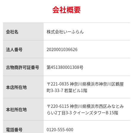
24金の相場価格情報
サファイア買取
ロレックス GMTマスター買取
エルメス買取
ブルガリ買取
18金買取
ルビー買取
ロレックス エクスプローラー買取
会社概要
エルメス バーキン買取
ヴァンクリーフ＆アーペル買取
18金の相場価格情報
ヒスイ買取
ロレックス デイトジャスト買取
エルメス ケリー買取
ハリーウィンストン買取
金のアクセサリー買取
オパール買取
ロレックス 買取の参考価格一覧
エルメス買取の参考価格一覧
クロムハーツ買取
金貨買取
トパーズ買取
パテック フィリップ買取
シャネル買取
フレッド買取
貴金属買取
タンザナイト買取
パテック フィリップノーチラス買取
シャネル マトラッセ買取
ショーメ買取
会社名
株式会社いーふらん
プラチナ買取
アメジスト買取
オーデマ ピゲ買取
シャネル買取の参考価格一覧
ショパール買取
銀・シルバー買取
パライバトルマリン買取
オーデマ ピゲ ロイヤルオーク買取
ディオール買取
タサキ買取
パラジウム買取
キャッツアイ買取
ヴァシュロン・コンスタンタン買取
セリーヌ買取
法人番号
2020001036626
ダミアーニ買取
アレキサンドライト買取
A.ランゲ&ゾーネ買取
フェンディ買取
ピアジェ買取
ガーネット買取
ブレゲ買取
グッチ買取
ブシュロン買取
アクアマリン買取
オメガ買取
プラダ買取
古物商許可証番号
第451380001308号
モーブッサン買取
ウブロ買取
ミキモト買取
IWC買取
グラフ買取
〒221-0835 神奈川県横浜市神奈川区鶴屋
カルティエ買取
本店所在地
フランク ミュラー買取
町3-33-7 若葉ビル1階
リシャール・ミル買取
タグ・ホイヤー買取
〒220-6115 神奈川県横浜市西区みなとみ
パネライ買取
本社所在地
らい2丁目3-3 クイーンズタワーB 15階
チューダー（チュードル）買取
電話番号
0120-555-600