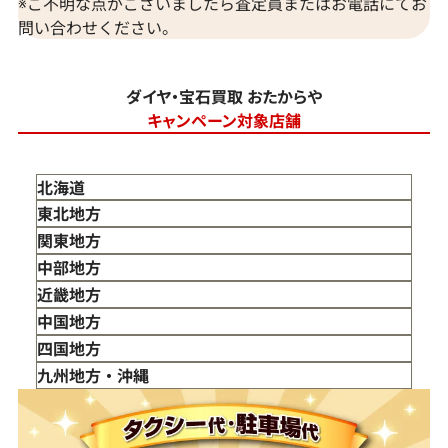
※ご不明な点がございましたら査定員またはお電話にてお
問い合わせください。
ダイヤ・宝石買取 おたからや
キャンペーン対象店舗
北海道
東北地方
青森県
関東地方
岩手県
東京都
中部地方
宮城県
神奈川県
新潟県
近畿地方
秋田県
埼玉県
富山県
三重県
中国地方
山形県
千葉県
石川県
滋賀県
鳥取県
四国地方
福島県
茨城県
山梨県
京都府
島根県
徳島県
九州地方・沖縄
栃木県
長野県
大阪府
岡山県
香川県
福岡県
群馬県
岐阜県
兵庫県
広島県
愛媛県
佐賀県