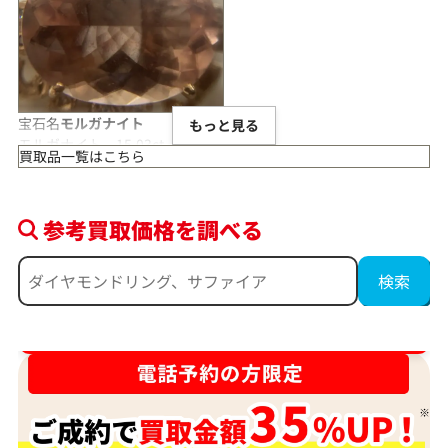
宝石名
モルガナイト
もっと見る
モルガナイト 15.03ct
買取品一覧はこちら
出張買取
店舗
備考
本体のみ
状態
A
参考買取価格を調べる
ダイヤ･宝石買取強化中！売るなら今！