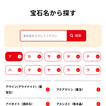
宝石名から探す
検索
ア
カ
サ
タ
ナ
ハ
マ
ヤ
ラ
ワ
アウイン(アウイナイト)（藍
アクアマリン（藍玉）
宝石）
アパタイト（燐灰石）
アメシスト（紫水晶）