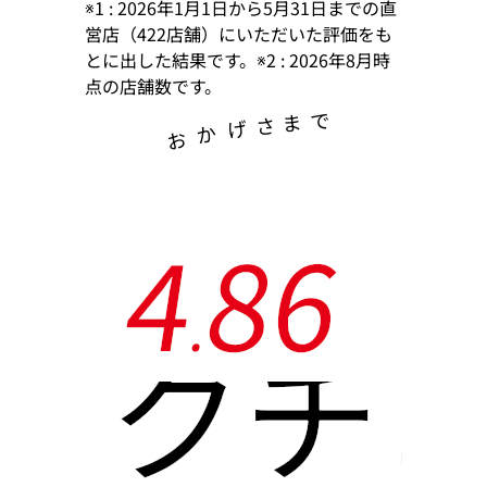
※1 : 2026年1月1日から5月31日までの直
営店（422店舗）にいただいた評価をも
とに出した結果です。※2 : 2026年8月時
点の店舗数です。
で
ま
さ
げ
か
お
4
8
6
.
クチ