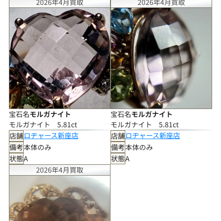
2026年4月買取
2026年4月買取
S（未使用に近い）
ごくわずかな保管上の変化は見られるものの、使用感のない状態
の良い商品
A+（非常にきれい）
わずかな使用の形跡は見られるが、石・地金ともに非常に良好な
状態の商品
A（きれい）
少々の小傷や使用感は見受けられるが、全体として状態の良い商
品
B+（ややきれい）
細かな小傷や軽微な使用感は見られるが、比較的良好な状態の商
宝石名
モルガナイト
宝石名
モルガナイト
品
モルガナイト 5.81ct
モルガナイト 5.81ct
B（使用感あり）
ロヂャース新座店
ロヂャース新座店
店舗
店舗
傷、擦れ、変形、石の緩み等が見られる商品
備考
本体のみ
備考
本体のみ
状態
A
状態
A
2026年4月買取