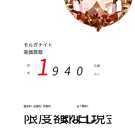
モルガナイト
高価買取
1
9
4
0
世
店舗
界
以上
,
査定料･出張料･手数料
全て無料!
限度額なし
即日現金化