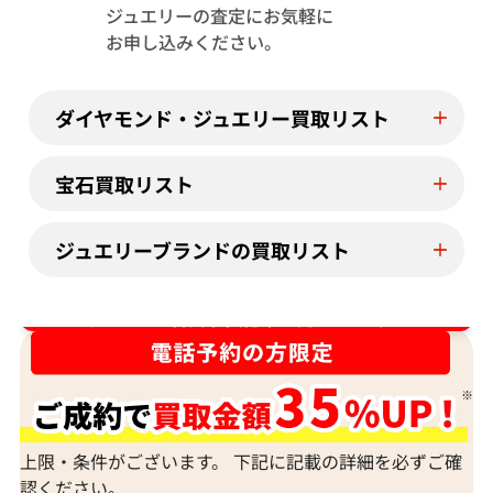
ジュエリーの査定にお気軽に
お申し込みください。
ダイヤモンド・ジュエリー買取リスト
Pt･Pm900 ピンクダイヤモンド・ダイヤ
Pt･Pm900 
宝石買取リスト
モンド ペンダントトップ 0.06 ct 0.9・
0.9 ct
0.15 ct
ジュエリーブランドの買取リスト
参考買取価格
参考買取価格
ASK
ASK
ダイヤ･宝石買取強化中！売るなら今！
2023年6月11日時点
2022年11月10
上限・条件がございます。 下記に記載の詳細を必ずご確
認ください。