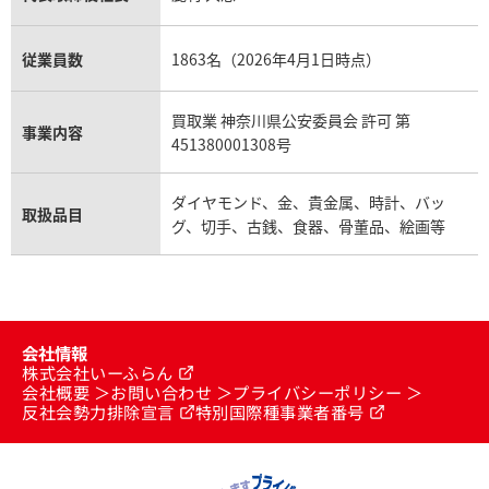
従業員数
1863名（2026年4月1日時点）
買取業 神奈川県公安委員会 許可 第
事業内容
451380001308号
ダイヤモンド、金、貴金属、時計、バッ
取扱品目
グ、切手、古銭、食器、骨董品、絵画等
会社情報
株式会社いーふらん
会社概要
お問い合わせ
プライバシーポリシー
反社会勢力排除宣言
特別国際種事業者番号