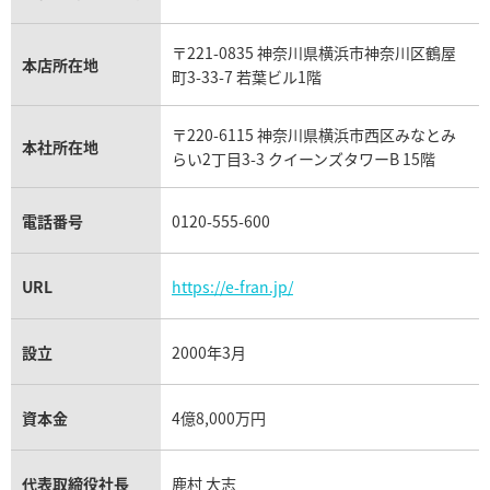
ウブロ買取
ミキモト買取
IWC買取
グラフ買取
〒221-0835 神奈川県横浜市神奈川区鶴屋
カルティエ買取
本店所在地
フランク ミュラー買取
町3-33-7 若葉ビル1階
リシャール・ミル買取
タグ・ホイヤー買取
〒220-6115 神奈川県横浜市西区みなとみ
パネライ買取
本社所在地
らい2丁目3-3 クイーンズタワーB 15階
チューダー（チュードル）買取
電話番号
0120-555-600
URL
https://e-fran.jp/
設立
2000年3月
資本金
4億8,000万円
代表取締役社長
鹿村 大志