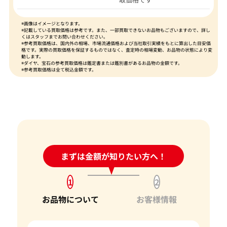
※画像はイメージとなります。
※記載している買取価格は参考です。また、一部買取できないお品物もございますので、詳し
くはスタッフまでお問い合わせください。
※参考買取価格は、国内外の相場、市場流通価格および当社取引実績をもとに算出した目安価
格です。実際の買取価格を保証するものではなく、査定時の相場変動、お品物の状態により変
動します。
※ダイヤ、宝石の参考買取価格は鑑定書または鑑別書があるお品物の金額です。
※参考買取価格は全て税込金額です。
24時間受付中!
まずは金額が知りたい方へ！
問い合わせフォーム
1
2
お品物について
お客様情報