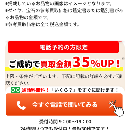
カシケイ リング 750 ブラウンダイヤモン
Pt900/K14
※掲載しているお品物の画像はイメージとなります。
ド 1.00ct
ヤモンド ピアス/イ
※ダイヤ、宝石の参考買取価格は鑑定書または鑑別書があ
ct 2.11・2.08 ct
るお品物の金額です。
参考買取価格
参考買取価格
※参考買取価格は全て税込金額です。
ASK
ASK
ダイヤ･宝石買取強化中！売るなら今！
2023年9月18日時点
2021年11月12
上限・条件がございます。 下記に記載の詳細を必ずご確
認ください。
通話料無料！
「いくら？」をすぐに聞けます！
受付時間 9：00〜19：00
24時間いつでも受付中！最短30秒で完了！