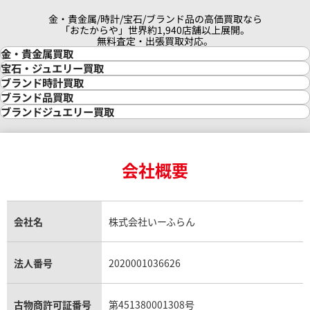
金・貴金属/時計/宝石/ブランド品の高価買取なら
「おたからや」世界約1,940店舗以上展開。
無料査定・出張買取対応。
金・貴金属買取
金買取
宝石・ジュエリー買取
金の相場価格情報
宝石・ジュエリー買取
ブランド時計買取
金の参考買取価格一覧
ダイヤモンド買取
時計買取
ブランド品買取
インゴット買取
ダイヤモンド・宝石の参考価格一覧
ロレックス買取
ブランド買取
ブランドジュエリー買取
インゴットの相場価格情報
リング・結婚指輪買取
ロレックス デイトナ買取
ルイ・ヴィトン買取
カルティエ買取
24金買取
エメラルド買取
ロレックス サブマリーナー買取
ルイ・ヴィトン買取の参考価格一覧
ティファニー買取
24金の相場価格情報
サファイア買取
ロレックス GMTマスター買取
エルメス買取
ブルガリ買取
18金買取
ルビー買取
ロレックス エクスプローラー買取
会社概要
エルメス バーキン買取
ヴァンクリーフ＆アーペル買取
18金の相場価格情報
ヒスイ買取
ロレックス デイトジャスト買取
エルメス ケリー買取
ハリーウィンストン買取
金のアクセサリー買取
オパール買取
ロレックス 買取の参考価格一覧
エルメス買取の参考価格一覧
クロムハーツ買取
金貨買取
トパーズ買取
パテック フィリップ買取
シャネル買取
フレッド買取
貴金属買取
タンザナイト買取
パテック フィリップノーチラス買取
シャネル マトラッセ買取
ショーメ買取
会社名
株式会社いーふらん
プラチナ買取
アメジスト買取
オーデマ ピゲ買取
シャネル買取の参考価格一覧
ショパール買取
銀・シルバー買取
パライバトルマリン買取
オーデマ ピゲ ロイヤルオーク買取
ディオール買取
タサキ買取
パラジウム買取
キャッツアイ買取
ヴァシュロン・コンスタンタン買取
セリーヌ買取
法人番号
2020001036626
ダミアーニ買取
アレキサンドライト買取
A.ランゲ&ゾーネ買取
フェンディ買取
ピアジェ買取
ガーネット買取
ブレゲ買取
グッチ買取
ブシュロン買取
アクアマリン買取
オメガ買取
プラダ買取
古物商許可証番号
第451380001308号
モーブッサン買取