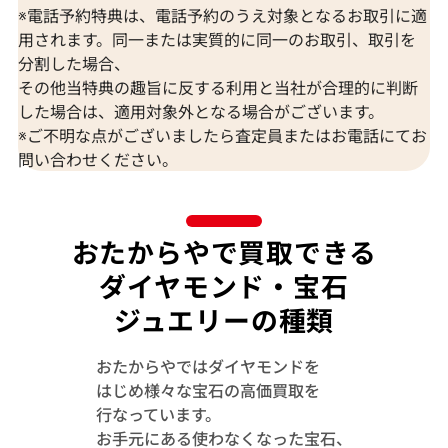
※電話予約特典は、電話予約のうえ対象となるお取引に適
用されます。同一または実質的に同一のお取引、取引を
分割した場合、
その他当特典の趣旨に反する利用と当社が合理的に判断
した場合は、適用対象外となる場合がございます。
Pt900 ピンクダイヤモンド リング 0.581
Pt900 ピン
※ご不明な点がございましたら査定員またはお電話にてお
ct
ド リング 0.168 ct
問い合わせください。
参考買取価格
参考買取価格
ASK
ASK
おたからやで買取できる
2023年4月10日時点
2021年10月14
ダイヤモンド・宝石
ジュエリーの種類
おたからやではダイヤモンドを
はじめ様々な宝石の高価買取を
行なっています。
お手元にある使わなくなった宝石、