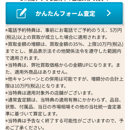
Pt900 ピンクダイヤモンド・ダイヤモン
Pt850/Pt90
ド リング 0.39・1.43 ct
ヤモンド ペンダント
※電話予約特典は、事前にお電話でご予約のうえ、5万円
参考買取価格
参考買取価格
(税込)以上の買取が成立した場合に適用されます。
ASK
ASK
※買取金額の増額は、買取金額の35％、上限10万円(税込)
までとし、景品表示法その他関係法令を遵守した範囲内
で適用されます。
※当特典は、弊社買取価格からの金額UPになります。ま
2021年11月12日時点
2021年10月21
た、適用外商品はありません。
※他キャンペーンとの併用は可能ですが、増額分の合計上
限は10万円(税込)となります。
※当特典は適用対象外の店舗がございます。
※通常査定額は、当特典の適用有無にかかわらず、品目、
状態、付属品、当日の市場相場その他の当社統一査定基
準に基づいて算定します。
※当特典は予告なく終了する可能性がございますので、予
めご了承ください。