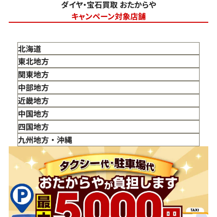
ダイヤ・宝石買取 おたからや
キャンペーン対象店舗
北海道
東北地方
青森県
関東地方
岩手県
東京都
中部地方
宮城県
神奈川県
新潟県
近畿地方
秋田県
埼玉県
富山県
三重県
中国地方
山形県
千葉県
石川県
滋賀県
鳥取県
四国地方
福島県
茨城県
山梨県
京都府
島根県
徳島県
九州地方・沖縄
栃木県
長野県
大阪府
岡山県
香川県
福岡県
群馬県
岐阜県
兵庫県
広島県
愛媛県
佐賀県
静岡県
奈良県
山口県
長崎県
愛知県
和歌山県
熊本県
大分県
宮崎県