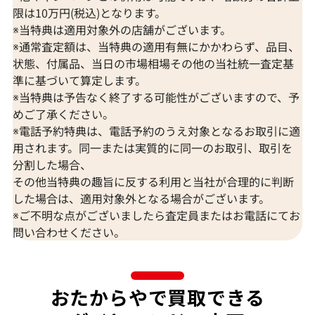
限は10万円(税込)となります。
※当特典は適用対象外の店舗がございます。
※通常査定額は、当特典の適用有無にかかわらず、品目、
状態、付属品、当日の市場相場その他の当社統一査定基
準に基づいて算定します。
※当特典は予告なく終了する可能性がございますので、予
めご了承ください。
K18 ブルートパーズ・ダイヤモンド リン
Pt･Pm900 
※電話予約特典は、電話予約のうえ対象となるお取引に適
グ 0.08ct
ヤモンド 2.06・0.
用されます。同一または実質的に同一のお取引、取引を
参考買取価格
参考買取価格
分割した場合、
143,000
円
119,000
円
その他当特典の趣旨に反する利用と当社が合理的に判断
2026年3月10日時点
2026年6月11日
した場合は、適用対象外となる場合がございます。
※ご不明な点がございましたら査定員またはお電話にてお
問い合わせください。
おたからやで買取できる