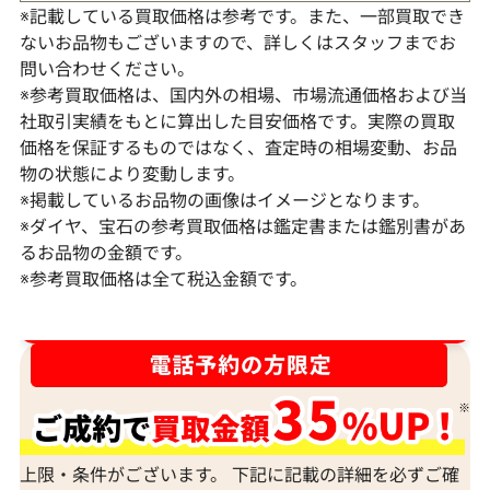
※記載している買取価格は参考です。また、一部買取でき
ないお品物もございますので、詳しくはスタッフまでお
問い合わせください。
※参考買取価格は、国内外の相場、市場流通価格および当
社取引実績をもとに算出した目安価格です。実際の買取
価格を保証するものではなく、査定時の相場変動、お品
物の状態により変動します。
※掲載しているお品物の画像はイメージとなります。
Pt･Pm900 トパーズ・ダイヤモンド リン
Pt･Pm900 
※ダイヤ、宝石の参考買取価格は鑑定書または鑑別書があ
グ 6.108・0.70ct
ヤモンド 3.50・D
るお品物の金額です。
※参考買取価格は全て税込金額です。
参考買取価格
参考買取価格
192,000
円
175,000
円
2026年2月10日時点
2025年9月10日
ダイヤ･宝石買取強化中！売るなら今！
上限・条件がございます。 下記に記載の詳細を必ずご確