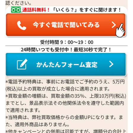
認ください。
通話料無料！
「いくら？」をすぐに聞けます！
受付時間 9：00〜19：00
24時間いつでも受付中！最短30秒で完了！
K18WG ブルートパーズ・ダイヤモンド リ
K18WG ブル
ング 0.5ct
ング 28.02・D0.
参考買取価格
参考買取価格
174,000
円
147,000
円
※電話予約特典は、事前にお電話でご予約のうえ、5万円
2026年4月10日時点
2026年3月10日
(税込)以上の買取が成立した場合に適用されます。
※買取金額の増額は、買取金額の35％、上限10万円(税込)
までとし、景品表示法その他関係法令を遵守した範囲内
で適用されます。
※当特典は、弊社買取価格からの金額UPになります。ま
た、適用外商品はありません。
※他キャンペーンとの併用は可能ですが、増額分の合計上