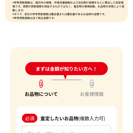
※参考買取価格は、国内外の相場、市場流通価格および当社取引実績をもとに算出した目安価
格です。実際の買取価格を保証するものではなく、査定時の相場変動、お品物の状態により変
動します。
※ダイヤ、宝石の参考買取価格は鑑定書または鑑別書があるお品物の金額です。
※参考買取価格は全て税込金額です。
24時間受付中!
まずは金額が知りたい方へ！
問い合わせフォーム
1
2
お品物について
お客様情報
必須
査定したいお品物
(複数入力可)