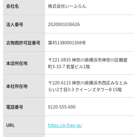
フレッド買取
貴金属買取
タンザナイト買取
パテック フィリップノーチラス買取
シャネル マトラッセ買取
ショーメ買取
会社名
株式会社いーふらん
プラチナ買取
アメジスト買取
オーデマ ピゲ買取
シャネル買取の参考価格一覧
ショパール買取
銀・シルバー買取
パライバトルマリン買取
オーデマ ピゲ ロイヤルオーク買取
ディオール買取
タサキ買取
パラジウム買取
キャッツアイ買取
ヴァシュロン・コンスタンタン買取
セリーヌ買取
法人番号
2020001036626
ダミアーニ買取
アレキサンドライト買取
A.ランゲ&ゾーネ買取
フェンディ買取
ピアジェ買取
ガーネット買取
ブレゲ買取
グッチ買取
ブシュロン買取
アクアマリン買取
オメガ買取
プラダ買取
古物商許可証番号
第451380001308号
モーブッサン買取
ウブロ買取
ミキモト買取
IWC買取
グラフ買取
〒221-0835 神奈川県横浜市神奈川区鶴屋
カルティエ買取
本店所在地
フランク ミュラー買取
町3-33-7 若葉ビル1階
リシャール・ミル買取
タグ・ホイヤー買取
〒220-6115 神奈川県横浜市西区みなとみ
パネライ買取
本社所在地
らい2丁目3-3 クイーンズタワーB 15階
チューダー（チュードル）買取
電話番号
0120-555-600
URL
https://e-fran.jp/