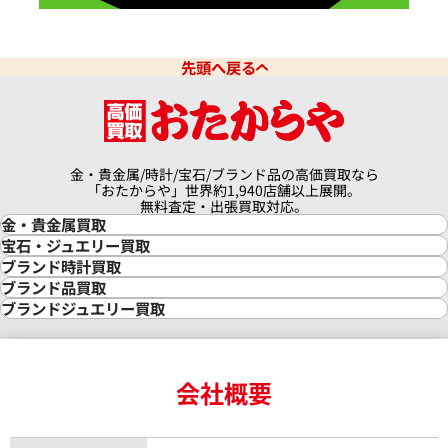
先頭へ戻る
金・貴金属/時計/宝石/ブランド品の高価買取なら
「おたからや」世界約1,940店舗以上展開。
無料査定・出張買取対応。
金・貴金属買取
金買取
宝石・ジュエリー買取
金の相場価格情報
宝石・ジュエリー買取
ブランド時計買取
金の参考買取価格一覧
ダイヤモンド買取
時計買取
ブランド品買取
インゴット買取
ダイヤモンド・宝石の参考価格一覧
ロレックス買取
ブランド買取
ブランドジュエリー買取
インゴットの相場価格情報
リング・結婚指輪買取
ロレックス デイトナ買取
ルイ・ヴィトン買取
カルティエ買取
24金買取
エメラルド買取
ロレックス サブマリーナー買取
ルイ・ヴィトン買取の参考価格一覧
ティファニー買取
24金の相場価格情報
サファイア買取
ロレックス GMTマスター買取
エルメス買取
ブルガリ買取
18金買取
ルビー買取
ロレックス エクスプローラー買取
会社概要
エルメス バーキン買取
ヴァンクリーフ＆アーペル買取
18金の相場価格情報
ヒスイ買取
ロレックス デイトジャスト買取
エルメス ケリー買取
ハリーウィンストン買取
金のアクセサリー買取
オパール買取
ロレックス 買取の参考価格一覧
エルメス買取の参考価格一覧
クロムハーツ買取
金貨買取
トパーズ買取
パテック フィリップ買取
シャネル買取