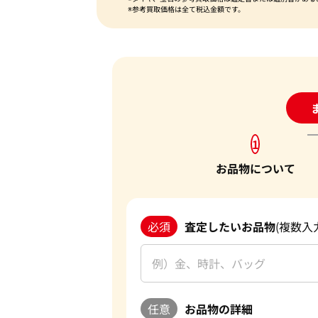
※参考買取価格は全て税込金額です。
24
1
お品物について
必須
査定したいお品物
(複数入
任意
お品物の詳細