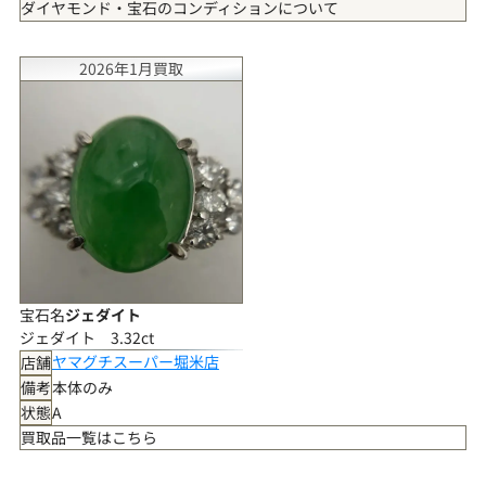
ダイヤモンド・宝石のコンディションについて
SS（未使用）
着用された形跡がなく、石・地金ともに大変状態の良い商品
2026年1月買取
S（未使用に近い）
ごくわずかな保管上の変化は見られるものの、使用感のない状態
の良い商品
A+（非常にきれい）
わずかな使用の形跡は見られるが、石・地金ともに非常に良好な
状態の商品
A（きれい）
少々の小傷や使用感は見受けられるが、全体として状態の良い商
品
B+（ややきれい）
細かな小傷や軽微な使用感は見られるが、比較的良好な状態の商
宝石名
ジェダイト
品
ジェダイト 3.32ct
B（使用感あり）
ヤマグチスーパー堀米店
店舗
傷、擦れ、変形、石の緩み等が見られる商品
備考
本体のみ
状態
A
買取品一覧はこちら