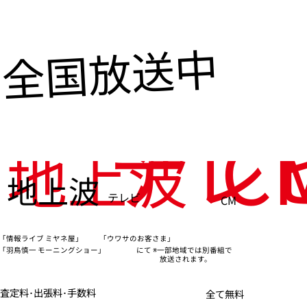
全国放送中
テレ
C
地上波
地上波
テレビ
CM
「情報ライブ ミヤネ屋」
「ウワサのお客さま」
※一部地域では別番組で
「羽鳥慎一 モーニングショー」
にて
放送されます。
査定料･出張料･手数料
全て無料