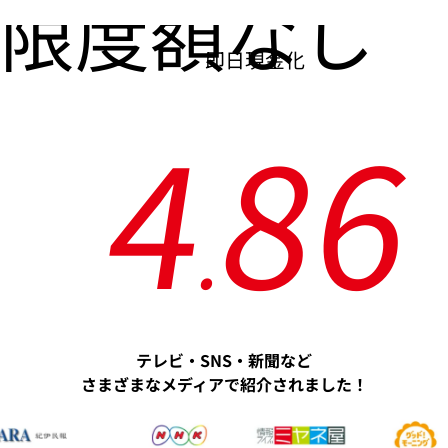
限度額なし
即日現金化
4
8
6
.
テレビ・SNS・新聞など
さまざまなメディアで紹介されました！