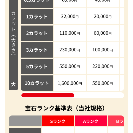
カラット（大きさ）
32,000
20,000
5,
1カラット
110,000
60,000
15
2カラット
230,000
100,000
25
3カラット
550,000
220,000
70
5カラット
1,600,000
550,000
500
10カラット
大
宝石ランク基準表（当社規格）
Sランク
Aランク
Bランク