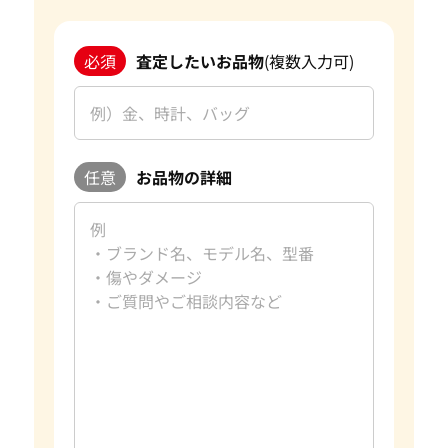
必須
査定したいお品物
(複数入力可)
任意
お品物の詳細