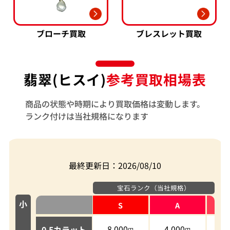
ブローチ買取
ブレスレット買取
翡翠(ヒスイ)
参考買取相場表
商品の状態や時期により買取価格は変動します。
ランク付けは当社規格になります
最終更新日：2026/08/10
宝石ランク（当社規格）
小
S
A
8,000
4,000
2,
0.5カラット