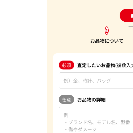
24
1
お品物について
必須
査定したいお品物
(複数入
任意
お品物の詳細