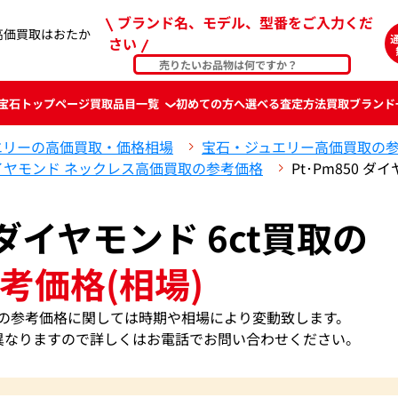
ブランド名、モデル、型番をご入力くだ
tの高価買取はおたか
さい
宝石
トップページ
買取品目一覧
初めての方へ
選べる査定方法
買取ブランド
エリーの高価買取・価格相場
宝石・ジュエリー高価買取の
イヤモンド ネックレス高価買取の参考価格
Pt･Pm850 
0 ダイヤモンド 6ct買取の
考価格(相場)
 6ctの参考価格に関しては時期や相場により変動致します。
異なりますので詳しくはお電話でお問い合わせください。