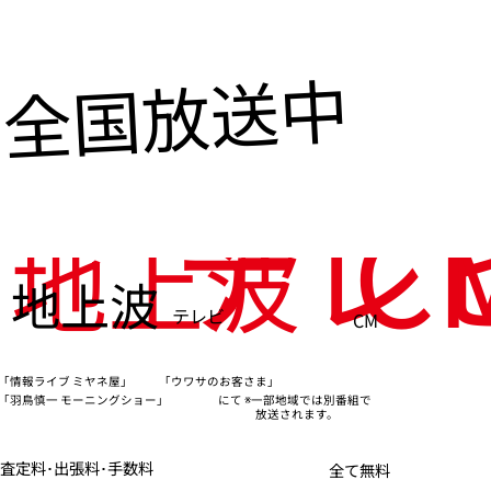
全国放送中
テレ
C
地上波
地上波
テレビ
CM
「情報ライブ ミヤネ屋」
「ウワサのお客さま」
※一部地域では別番組で
「羽鳥慎一 モーニングショー」
にて
放送されます。
査定料･出張料･手数料
全て無料