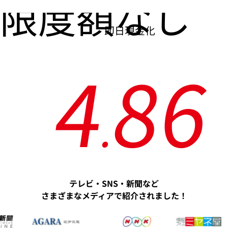
限度額なし
即日現金化
4
8
6
.
テレビ・SNS・新聞など
さまざまなメディアで紹介されました！