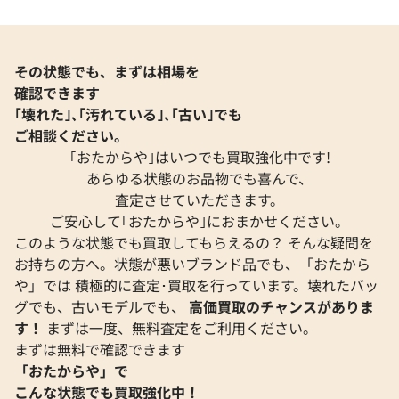
その状態でも、まずは相場を
確認できます
｢壊れた｣､｢汚れている｣､｢古い｣でも
ご相談ください。
｢おたからや｣はいつでも買取強化中です!
あらゆる状態のお品物でも喜んで、
査定させていただきます。
ご安心して｢おたからや｣におまかせください。
このような状態でも買取してもらえるの？ そんな疑問を
お持ちの方へ。状態が悪いブランド品でも、「おたから
エルメス スカーフ シルク
エルメス ツイリー
や」では 積極的に査定･買取を行っています。壊れたバッ
参考買取価格
参考買取価格
グでも、古いモデルでも、
高価買取のチャンスがありま
27,000
円
26,000
円
す！
まずは一度、無料査定をご利用ください。
2026年5月3日時点
2025年10月3日時
まずは無料で確認できます
「おたからや」で
こんな状態でも買取強化中！