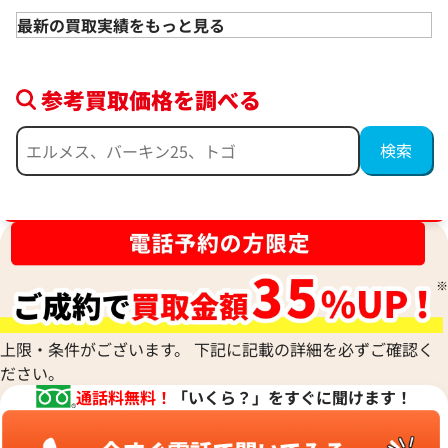
備考
本体のみ
備考
箱あり
最新の買取実績をもっと見る
状態
A
状態
A
2026年5月
2026年5月
参考買取価格を調べる
ブランド品買取強化中！売るなら今！
エルメス スカーフ
エルメス スカーフ
カレ ズアヴとドラゴン スカ
カレ 90 ミュゼ
ーフ
店舗
いわきPaixPaix店
上限・条件がございます。 下記に記載の詳細を必ずご確認く
店舗
米子天満屋店
備考
本体のみ
ださい。
備考
箱あり
通話料無料！
「いくら？」をすぐに聞けます！
状態
A+
状態
A+