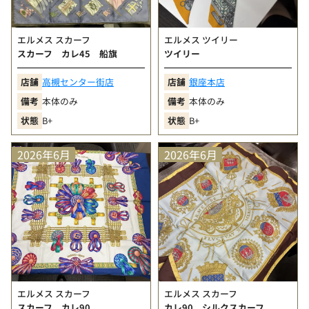
数回程度の使用感は見られるが、新品に近い印象を保
った状態の良い商品
エルメス スカーフ
エルメス ツイリー
A
（きれい）
スカーフ カレ45 船旗
ツイリー
少々の使用感は見受けられるが、全体として状態の良
い商品
店舗
高槻センター街店
店舗
銀座本店
B+
（ややきれい）
備考
本体のみ
備考
本体のみ
目立ちにくい擦れや小傷などは見られるが、比較的良
状態
B+
状態
B+
好な状態の商品
B
（使用感あり）
2026年6月
2026年6月
角擦れ、汚れ、小傷、型崩れなど使用感が見られる商
品
エルメス スカーフ
エルメス スカーフ
スカーフ カレ90
カレ90 シルクスカーフ