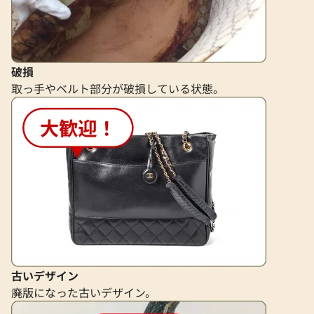
破損
取っ手やベルト部分が破損している状態。
エルメス モールエトレス マキシツイリー
エルメス スカーフ
シルク
参考買取価格
参考買取価格
24,000
円
24,000
円
2026年6月3日時点
2026年5月3日時点
古いデザイン
廃版になった古いデザイン。