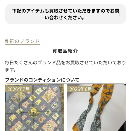
下記のアイテムも買取させていただきますのでお問
い合わせください。
最新のブランド
買取品紹介
毎日たくさんのブランド品をお買取させていただいており
ます。
ブランドのコンディションについて
SS
（新品未使用）
2026年7月
2026年6月
プライスタグや化粧箱などが付属しており、未使用品
と判断できる大変状態の良い商品
S
（未使用に近い）
使用された形跡がほとんど見られない大変状態の良い
商品
A+
（非常にきれい）