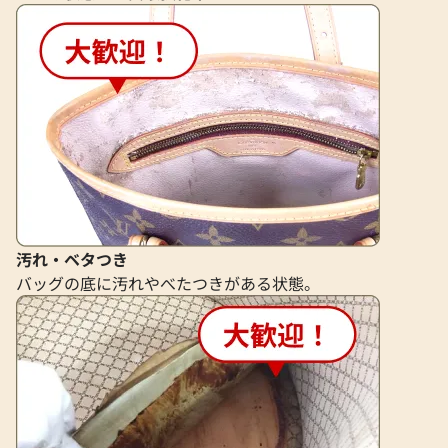
エルメス ツイリー スカーフ シルク
エルメス ツイリー
汚れ・ベタつき
バッグの底に汚れやべたつきがある状態。
参考買取価格
参考買取価格
26,000
円
25,000
円
2026年2月3日時点
2025年10月3日時