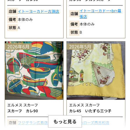
イトーヨーカドー<br>幕
店舗
イトーヨーカドー古淵店
店舗
張店
備考
本体のみ
備考
本体のみ
状態
A
状態
B
2026年6月
2026年5月
エルメス スカーフ
エルメス スカーフ
スカーフ カレ90
カレ45 いたずら三つ子
もっと見る
店舗
フジグラン広島店
店舗
ハローズ西古松店