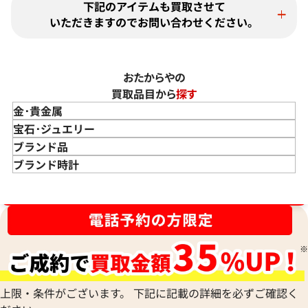
エルメスのスカーフにご満足いただける価格をご提示できま
下記のアイテムも買取させて
したこと、大変嬉しく思います。私たちの目標は、常にお客様
いただきますのでお問い合わせください。
にご満足いただける買取を提供することです。そのためには、
カレに代表される、一枚一枚が芸術作品ともいえるエルメス
のスカーフの、その芸術性とファッションアイテムとしての価
おたからやの
値を正確に評価することが不可欠です。弊社では、熟練の職人
買取品目から
探す
によるシルクスクリーンプリントの繊細なデザインや、限定
金･貴金属
品などの希少性、そしてコレクターからの高い需要を的確に
金 買取
宝石･ジュエリー
捉え、高価買取を心がけております。さらに、国内外の幅広い
金のインゴット 買取
宝石･ジュエリー買取
ブランド品
販路や、ブランド品の買取を専門としている点が、お客様に
金のアクセサリー 買取
ダイヤモンド 買取
バッグ･小物 買取
ブランド時計
高価買取をご提供できる弊社の強みです。お客様にとって最良
金のリング 買取
エメラルド 買取
エルメス買取
ブランド時計 買取
の結果をご提供できたことは、私たちにとって何よりの励み
ブランド品買取強化中！売るなら今！
金のネックレス 買取
ルビー 買取
シャネル買取
ロレックス 買取
となります。お客様からの感謝の言葉をいただけることは、私
金のブレスレット 買取
サファイア 買取
ルイ･ヴィトン 買取
パテック
たちの信頼を第一に考えたサービスが報われた証です。今後も
フィリップ 買取
お客様からいただいた信頼を裏切らないよう、サービスの向
金のブローチ 買取
オパール 買取
カルティエ 買取
上に努め、さらに多くのお客様にご満足いただけるよう精進
オーデマピゲ 買取
金のペンダントトップ 買取
トルマリン 買取
ティファニー 買取
してまいります。ブランド品以外にも、金・貴金属や時計など
カルティエ 買取
金の仏像 買取
翡翠 買取
ブルガリ 買取
のご売却をお考えの際は、ぜひ「おたからや」をご利用くだ
エルメス 買取
金杯 買取
パライバトルマリン 買取
ハリー･ウィンストン 買取
上限・条件がございます。 下記に記載の詳細を必ずご確認く
さい。お客様の大切なお品物を最良の価格でお取引できるよ
シャネル 買取
金歯 買取
パール 買取
ヴァンクリーフ&