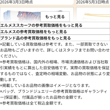
2026年3月3日時点
2026年5月3日時点
もっと見る
エルメススカーフの参考買取価格をもっと見る
エルメスの参考買取価格をもっと見る
ブランド品の参考買取価格をもっと見る
※記載している買取価格は参考です。また、一部買取できない
お品物もございますので、詳しくはスタッフまでお問い合わせ
ください。
※参考買取価格は、国内外の相場、市場流通価格および当社取
引実績をもとに算出した目安価格です。実際の買取価格を保証
するものではなく、査定時の相場変動、お品物の状態により変
動します。
エルメス スカーフ シルク
エルメス スカーフ
※掲載しているお品物の画像はイメージとなります。
参考買取価格
参考買取価格
※バッグ、ブランドジュエリーの参考買取価格はギャランティ
28,000
ー(保証書)、付属品が揃ったお品物の金額です。
円
28,000
円
2026年5月3日時点
2026年5月3日時点
※参考買取価格は全て税込金額です。