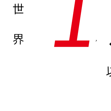
1
世
界
,