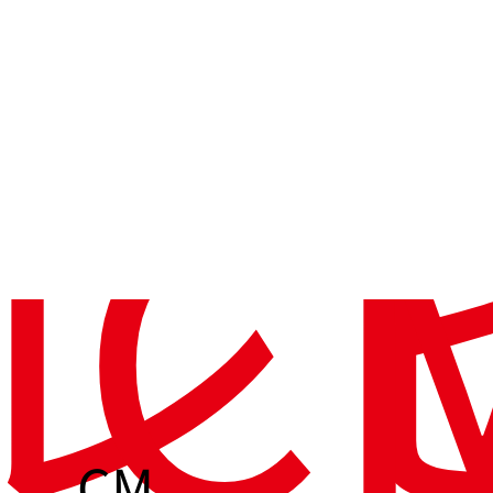
レ
C
CM