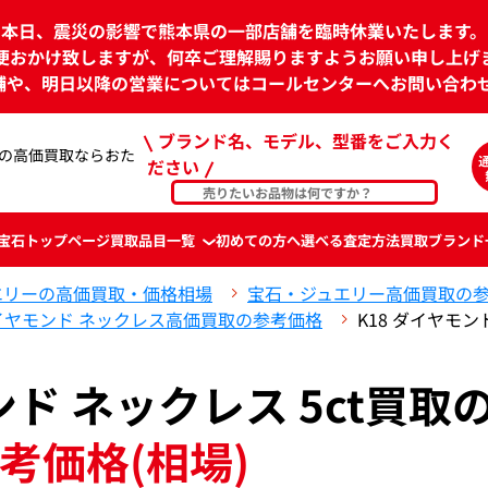
本日、震災の影響で熊本県の一部店舗を臨時休業いたします。
便おかけ致しますが、何卒ご理解賜りますようお願い申し上げ
舗や、明日以降の営業についてはコールセンターへお問い合わ
ブランド名、モデル、型番をご入力く
ctの高価買取ならおた
ださい
宝石
トップページ
買取品目一覧
初めての方へ
選べる査定方法
買取ブランド
エリーの高価買取・価格相場
宝石・ジュエリー高価買取の
イヤモンド ネックレス高価買取の参考価格
K18 ダイヤモン
ンド ネックレス 5ct買取
考価格(相場)