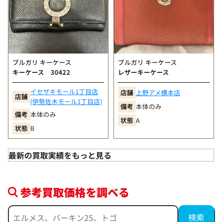
使用された形跡がほとんど見られない大変状態の良い
商品
A+
（非常にきれい）
数回程度の使用感は見られるが、新品に近い印象を保
った状態の良い商品
ブルガリ キーケース
ブルガリ キーケース
A
（きれい）
キーケース 30422
レザーキーケース
少々の使用感は見受けられるが、全体として状態の良
い商品
イセザキモール1丁目店
店舗
上野アメ横本店
店舗
B+
（ややきれい）
(伊勢佐木モール1丁目店)
備考
本体のみ
目立ちにくい擦れや小傷などは見られるが、比較的良
備考
本体のみ
状態
A
好な状態の商品
状態
B
B
（使用感あり）
角擦れ、汚れ、小傷、型崩れなど使用感が見られる商
最新の買取実績をもっと見る
品
参考買取価格を調べる