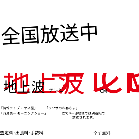
全国放送中
テレ
C
地上波
地上波
テレビ
CM
「情報ライブ ミヤネ屋」
「ウワサのお客さま」
※一部地域では別番組で
「羽鳥慎一 モーニングショー」
にて
放送されます。
査定料･出張料･手数料
全て無料