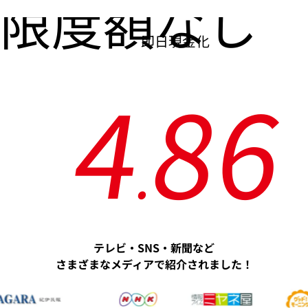
限度額なし
即日現金化
4
8
6
.
テレビ・SNS・新聞など
さまざまなメディアで紹介されました！