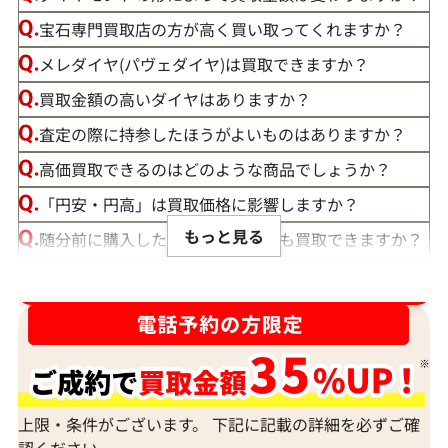
宝石専門買取店の方が高く買い取ってくれますか？
メレダイヤ(パヴェダイヤ)は買取できますか？
買取金額の高いダイヤはありますか？
査定の際に持参したほうがよいものはありますか？
高価買取できるのはどのような商品でしょうか？
「円安・円高」は買取価格に影響しますか？
もっと見る
随分前に購入したダイヤモンドでも買取できますか？
ルースや原石は買取できる？
ダイヤ･宝石買取強化中！売るなら今！
宝石の大きさは買取価格に影響する？
ダイヤモンドの買取価格には、どんなことが影響しま
すか？
身分証明書がなぜ必要？
上限・条件がございます。 下記に記載の詳細を必ずご確
認ください。