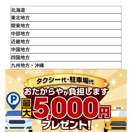
北海道
東北地方
青森県
関東地方
岩手県
東京都
中部地方
宮城県
神奈川県
新潟県
近畿地方
秋田県
埼玉県
富山県
三重県
中国地方
山形県
千葉県
石川県
滋賀県
鳥取県
四国地方
福島県
茨城県
山梨県
京都府
島根県
徳島県
九州地方・沖縄
栃木県
長野県
大阪府
岡山県
香川県
福岡県
群馬県
岐阜県
兵庫県
広島県
愛媛県
佐賀県
静岡県
奈良県
山口県
長崎県
愛知県
和歌山県
熊本県
大分県
宮崎県
鹿児島県