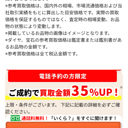
※参考買取価格は、国内外の相場、市場流通価格および当
社取引実績をもとに算出した目安価格です。実際の買取
価格を保証するものではなく、査定時の相場変動、お品
物の状態により変動します。
※掲載しているお品物の画像はイメージとなります。
Pt･Pm900 ダイヤモンド ネックレス
K18 ダイヤモ
※ダイヤ、宝石の参考買取価格は鑑定書または鑑別書があ
17.45ct
6ct
るお品物の金額です。
※参考買取価格は全て税込金額です。
参考買取価格
参考買取価格
1,523,000
円
1,308,000
円
2026年2月11日時点
2026年2月11日
ダイヤ･宝石買取強化中！売るなら今！
上限・条件がございます。 下記に記載の詳細を必ずご確
認ください。
通話料無料！
「いくら？」をすぐに聞けます！