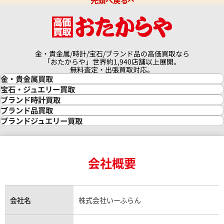
先頭へ戻る
金・貴金属/時計/宝石/ブランド品の高価買取なら
「おたからや」世界約1,940店舗以上展開。
無料査定・出張買取対応。
金・貴金属買取
金買取
宝石・ジュエリー買取
金の相場価格情報
宝石・ジュエリー買取
ブランド時計買取
金の参考買取価格一覧
ダイヤモンド買取
時計買取
ブランド品買取
インゴット買取
ダイヤモンド・宝石の参考価格一覧
ロレックス買取
ブランド買取
ブランドジュエリー買取
インゴットの相場価格情報
リング・結婚指輪買取
ロレックス デイトナ買取
ルイ・ヴィトン買取
カルティエ買取
24金買取
エメラルド買取
ロレックス サブマリーナー買取
ルイ・ヴィトン買取の参考価格一覧
ティファニー買取
24金の相場価格情報
サファイア買取
ロレックス GMTマスター買取
エルメス買取
ブルガリ買取
18金買取
ルビー買取
ロレックス エクスプローラー買取
会社概要
エルメス バーキン買取
ヴァンクリーフ＆アーペル買取
18金の相場価格情報
ヒスイ買取
ロレックス デイトジャスト買取
エルメス ケリー買取
ハリーウィンストン買取
金のアクセサリー買取
オパール買取
ロレックス 買取の参考価格一覧
エルメス買取の参考価格一覧
クロムハーツ買取
金貨買取
トパーズ買取
パテック フィリップ買取
シャネル買取
フレッド買取
貴金属買取
タンザナイト買取
パテック フィリップノーチラス買取
シャネル マトラッセ買取
ショーメ買取
会社名
株式会社いーふらん
プラチナ買取
アメジスト買取
オーデマ ピゲ買取
シャネル買取の参考価格一覧
ショパール買取
銀・シルバー買取
パライバトルマリン買取
オーデマ ピゲ ロイヤルオーク買取
ディオール買取
タサキ買取