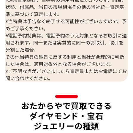
状態、付属品、当日の市場相場その他の当社統一査定基
準に基づいて算定します。
※当特典は予告なく終了する可能性がございますので、予
K18 ブルートパーズ・ダイヤモンド
K18 トルマリン
めご了承ください。
65.57・0.26・0.06ct
D0.15ct
※電話予約特典は、電話予約のうえ対象となるお取引に適
参考買取価格
参考買取価格
用されます。同一または実質的に同一のお取引、取引を
309,000
円
297,000
円
分割した場合、
2026年7月10日時点
2026年7月10日
その他当特典の趣旨に反する利用と当社が合理的に判断
した場合は、適用対象外となる場合がございます。
※ご不明な点がございましたら査定員またはお電話にてお
問い合わせください。
おたからやで買取できる
ダイヤモンド・宝石
ジュエリーの種類