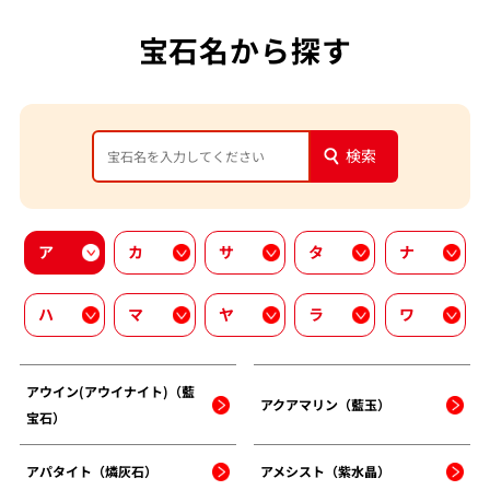
宝石名から探す
検索
ア
カ
サ
タ
ナ
ハ
マ
ヤ
ラ
ワ
アウイン(アウイナイト)（藍
アクアマリン（藍玉）
宝石）
アパタイト（燐灰石）
アメシスト（紫水晶）