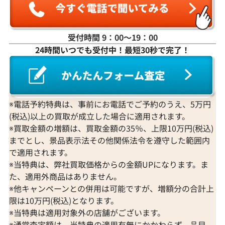
受付時間 9：00〜19：00
24時間いつでも受付中！最短30秒で完了！
K18WG ダイヤモンド ネックレス 3.31ct
K18 ダイヤモンド
参考買取価格
参考買取価格
1,274,000
円
1,251,000
円
2026年3月11日時点
2026年2月11日
※電話予約特典は、事前にお電話でご予約のうえ、5万円
(税込)以上の買取が成立した場合に適用されます。
※買取金額の増額は、買取金額の35％、上限10万円(税込)
までとし、景品表示法その他関係法令を遵守した範囲内
で適用されます。
※当特典は、弊社買取価格からの金額UPになります。ま
た、適用外商品はありません。
※他キャンペーンとの併用は可能ですが、増額分の合計上
限は10万円(税込)となります。
※当特典は適用対象外の店舗がございます。
※通常査定額は、当特典の適用有無にかかわらず、品目、