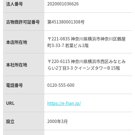
パラジウム買取
キャッツアイ買取
ヴァシュロン・コンスタンタン買取
セリーヌ買取
法人番号
2020001036626
ダミアーニ買取
アレキサンドライト買取
A.ランゲ&ゾーネ買取
フェンディ買取
ピアジェ買取
ガーネット買取
ブレゲ買取
グッチ買取
ブシュロン買取
アクアマリン買取
オメガ買取
プラダ買取
古物商許可証番号
第451380001308号
モーブッサン買取
ウブロ買取
ミキモト買取
IWC買取
グラフ買取
〒221-0835 神奈川県横浜市神奈川区鶴屋
カルティエ買取
本店所在地
フランク ミュラー買取
町3-33-7 若葉ビル1階
リシャール・ミル買取
タグ・ホイヤー買取
〒220-6115 神奈川県横浜市西区みなとみ
パネライ買取
本社所在地
らい2丁目3-3 クイーンズタワーB 15階
チューダー（チュードル）買取
電話番号
0120-555-600
URL
https://e-fran.jp/
設立
2000年3月