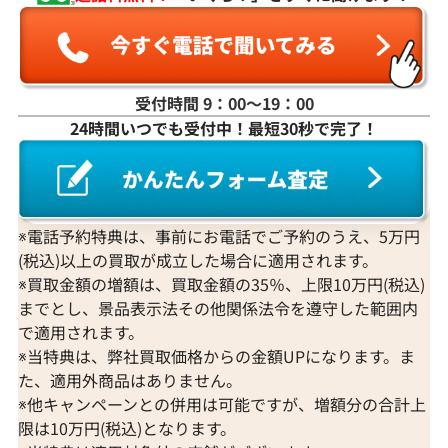
受付時間 9：00〜19：00
K18WG ダイヤモンド ネックレス 3.31ct
K18 ダイヤモンド
24時間いつでも受付中！最短30秒で完了！
参考買取価格
参考買取価格
1,274,000
円
1,251,000
円
2026年3月11日時点
2026年2月11日
※電話予約特典は、事前にお電話でご予約のうえ、5万円
(税込)以上の買取が成立した場合に適用されます。
※買取金額の増額は、買取金額の35％、上限10万円(税込)
までとし、景品表示法その他関係法令を遵守した範囲内
で適用されます。
※当特典は、弊社買取価格からの金額UPになります。ま
た、適用外商品はありません。
※他キャンペーンとの併用は可能ですが、増額分の合計上
限は10万円(税込)となります。