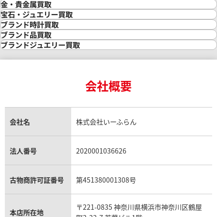
金・貴金属買取
金買取
宝石・ジュエリー買取
金の相場価格情報
宝石・ジュエリー買取
ブランド時計買取
金の参考買取価格一覧
ダイヤモンド買取
時計買取
ブランド品買取
インゴット買取
ダイヤモンド・宝石の参考価格一覧
ロレックス買取
ブランド買取
ブランドジュエリー買取
インゴットの相場価格情報
リング・結婚指輪買取
ロレックス デイトナ買取
ルイ・ヴィトン買取
カルティエ買取
24金買取
エメラルド買取
ロレックス サブマリーナー買取
ルイ・ヴィトン買取の参考価格一覧
ティファニー買取
24金の相場価格情報
サファイア買取
ロレックス GMTマスター買取
エルメス買取
ブルガリ買取
18金買取
ルビー買取
ロレックス エクスプローラー買取
会社概要
エルメス バーキン買取
ヴァンクリーフ＆アーペル買取
18金の相場価格情報
ヒスイ買取
ロレックス デイトジャスト買取
エルメス ケリー買取
ハリーウィンストン買取
金のアクセサリー買取
オパール買取
ロレックス 買取の参考価格一覧
エルメス買取の参考価格一覧
クロムハーツ買取
金貨買取
トパーズ買取
パテック フィリップ買取
シャネル買取
フレッド買取
貴金属買取
タンザナイト買取
パテック フィリップノーチラス買取
シャネル マトラッセ買取
ショーメ買取
会社名
株式会社いーふらん
プラチナ買取
アメジスト買取
オーデマ ピゲ買取
シャネル買取の参考価格一覧
ショパール買取
銀・シルバー買取
パライバトルマリン買取
オーデマ ピゲ ロイヤルオーク買取
ディオール買取
タサキ買取
パラジウム買取
キャッツアイ買取
ヴァシュロン・コンスタンタン買取
セリーヌ買取
法人番号
2020001036626
ダミアーニ買取
アレキサンドライト買取
A.ランゲ&ゾーネ買取
フェンディ買取
ピアジェ買取
ガーネット買取
ブレゲ買取
グッチ買取
ブシュロン買取
アクアマリン買取
オメガ買取
プラダ買取
古物商許可証番号
第451380001308号
モーブッサン買取
ウブロ買取
ミキモト買取
IWC買取
グラフ買取
〒221-0835 神奈川県横浜市神奈川区鶴屋
カルティエ買取
本店所在地