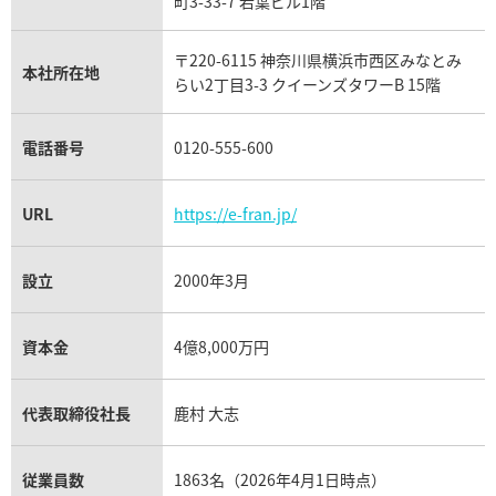
フランク ミュラー買取
町3-33-7 若葉ビル1階
リシャール・ミル買取
タグ・ホイヤー買取
〒220-6115 神奈川県横浜市西区みなとみ
パネライ買取
本社所在地
らい2丁目3-3 クイーンズタワーB 15階
チューダー（チュードル）買取
電話番号
0120-555-600
URL
https://e-fran.jp/
設立
2000年3月
資本金
4億8,000万円
代表取締役社長
鹿村 大志
従業員数
1863名（2026年4月1日時点）