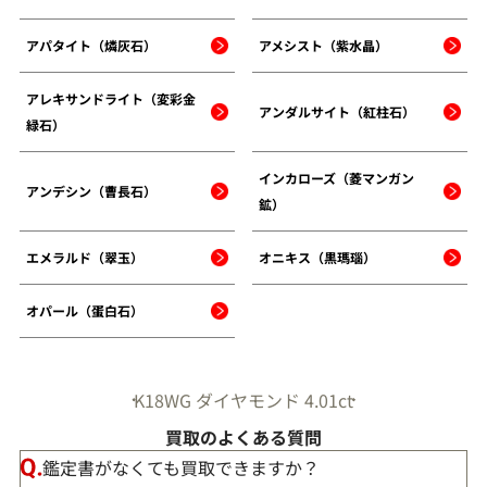
アパタイト（燐灰石）
アメシスト（紫水晶）
アレキサンドライト（変彩金
アンダルサイト（紅柱石）
緑石）
インカローズ（菱マンガン
アンデシン（曹長石）
鉱）
エメラルド（翠玉）
オニキス（黒瑪瑙）
オパール（蛋白石）
K18WG ダイヤモンド 4.01ct
買取のよくある質問
鑑定書がなくても買取できますか？