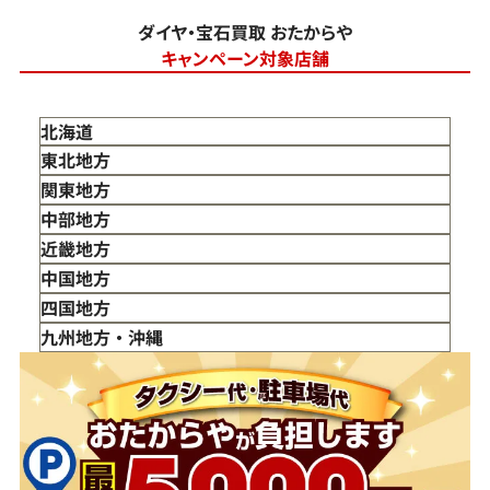
ダイヤ・宝石買取 おたからや
キャンペーン対象店舗
北海道
東北地方
青森県
関東地方
岩手県
東京都
中部地方
宮城県
神奈川県
新潟県
近畿地方
秋田県
埼玉県
富山県
三重県
中国地方
山形県
千葉県
石川県
滋賀県
鳥取県
四国地方
福島県
茨城県
山梨県
京都府
島根県
徳島県
九州地方・沖縄
栃木県
長野県
大阪府
岡山県
香川県
福岡県
群馬県
岐阜県
兵庫県
広島県
愛媛県
佐賀県
静岡県
奈良県
山口県
長崎県
愛知県
和歌山県
熊本県
大分県