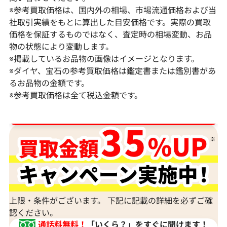
※参考買取価格は、国内外の相場、市場流通価格および当
社取引実績をもとに算出した目安価格です。実際の買取
価格を保証するものではなく、査定時の相場変動、お品
物の状態により変動します。
※掲載しているお品物の画像はイメージとなります。
Pt･Pm900 ダイヤモンド ネックレス
K18 ダイヤモ
※ダイヤ、宝石の参考買取価格は鑑定書または鑑別書があ
17.45ct
6ct
るお品物の金額です。
※参考買取価格は全て税込金額です。
参考買取価格
参考買取価格
1,523,000
円
1,308,000
円
2026年2月11日時点
2026年2月11日
ダイヤ･宝石買取強化中！売るなら今！
上限・条件がございます。 下記に記載の詳細を必ずご確
認ください。
通話料無料！
「いくら？」をすぐに聞けます！