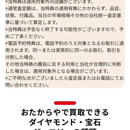
※当特典は適用対象外の店舗がございます。
※通常査定額は、当特典の適用有無にかかわらず、品目、
状態、付属品、当日の市場相場その他の当社統一査定基
K18 ブルートパーズ・ダイヤモンド
K18 トルマリン
準に基づいて算定します。
65.57・0.26・0.06ct
D0.15ct
※当特典は予告なく終了する可能性がございますので、予
めご了承ください。
参考買取価格
参考買取価格
※電話予約特典は、電話予約のうえ対象となるお取引に適
309,000
円
297,000
円
2026年7月10日時点
2026年7月10日
用されます。同一または実質的に同一のお取引、取引を
分割した場合、
その他当特典の趣旨に反する利用と当社が合理的に判断
した場合は、適用対象外となる場合がございます。
※ご不明な点がございましたら査定員またはお電話にてお
問い合わせください。
おたからやで買取できる
ダイヤモンド・宝石