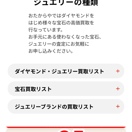
ジュエリーの種類
おたからやではダイヤモンドを
Pt･Pm900 トルマリン・ダイヤモンド
Pt･Pm900 
はじめ様々な宝石の高価買取を
1.13・D0.08ct
4.23・D1.15ct
行なっています。
参考買取価格
参考買取価格
お手元にある使わなくなった宝石、
244,000
円
122,000
円
ジュエリーの査定にお気軽に
2026年7月11日時点
2026年7月10日
お申し込みください。
ダイヤモンド・ジュエリー買取リスト
宝石買取リスト
ジュエリーブランドの買取リスト
ダイヤ･宝石買取強化中！売るなら今！