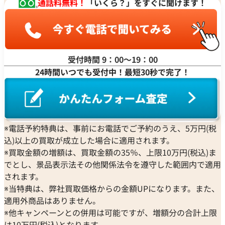
通話料無料！
「いくら？」をすぐに聞けます！
気ブ
ラン
ドと
選び
方の
受付時間 9：00〜19：00
ポイ
24時間いつでも受付中！最短30秒で完了！
ント
を紹
介
※電話予約特典は、事前にお電話でご予約のうえ、5万円(税
込)以上の買取が成立した場合に適用されます。
※買取金額の増額は、買取金額の35％、上限10万円(税込)ま
でとし、景品表示法その他関係法令を遵守した範囲内で適用
されます。
※当特典は、弊社買取価格からの金額UPになります。また、
適用外商品はありません。
※他キャンペーンとの併用は可能ですが、増額分の合計上限
は10万円(税込)となります。