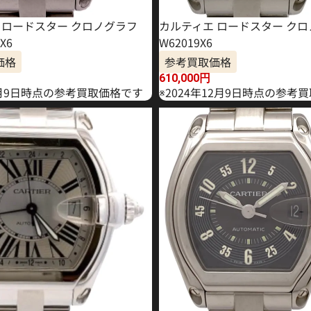
 ロードスター クロノグラフ
カルティエ ロードスター ク
X6
W62019X6
価格
参考買取価格
610,000
円
年7月9日時点の参考買取価格です
※2024年12月9日時点の参考