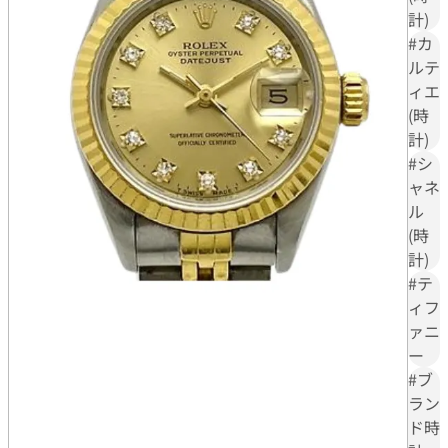
力や
計)
ど、一般的な高級時計とは異なるデザインへの違和感から生
パシ
#カ
まれています。
ャC
ルテ
に代
ィエ
表さ
(時
れる
計)
メン
#シ
ズ・
ャネ
レデ
ル
ィー
(時
スの
計)
人気
#テ
モデ
ィフ
ルも
ァニ
紹介
ー
#ブ
ラン
ド時