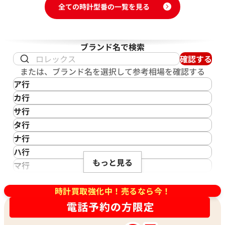
全ての時計型番の一覧を見る
ブランド名で検索
確認する
または、ブランド名を選択して参考相場を確認する
ア行
IKEPOD
カ行
アイクポッド
CASIO
サ行
IWC
カシオ
Saint Laurent
タ行
アイダブリューシー
Cartier
サンローラン
この度は「おたからや」でカルティエ ロードスターの買取
TAG Heuer
ナ行
Azimuth
カルティエ
Shellman
をご利用いただき、誠にありがとうございました。お客様
タグ・ホイヤー
NOMOS Glashütte
ハ行
アジムース
Gaga Milano
シェルマン
が大切にされてきたお品にご満足いただける価格をご提示
Daniel Roth
もっと見る
ノモス グラスヒュッテ
Hamilton
マ行
ANONIMO
ガガミラノ
CITIZEN
できましたこと、大変嬉しく思います。ロードスターは、単
ダニエル・ロート
ハミルトン
MIDO
ラ行
アノーニモ
Quinting
シチズン
なる時間を知る道具ではなく、スポーティさと洗練された
TUDOR
Harry Winston
ミドー
RALPH LAUREN
時計買取強化中！売るなら今！
Alain Silberstein
クインティング
CHANEL
デザインを象徴する特別な存在です。その価値は、素材や年
チューダー(チュードル)
ハリー・ウィンストン
MAURICE LACROIX
ラルフ ローレン
アラン・シルベスタイン
Cuervo y Sobrinos
シャネル
式、状態だけでなく、市場における需要とモデルの希少性
Tiffany & Co.
Patek Philippe
モーリス・ラクロア
Richard Mille
Armand Nicolet
クエルボ・イ・ソブリノス
Chopard
によって決まります。弊社では、お客様のロードスターが持
ティファニー
パテック フィリップ