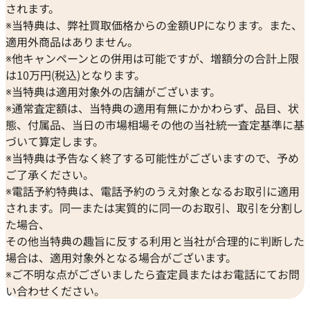
Breguet
されます。
ORIENT
CENTURY
おたからやの時計買取査定
ブレゲ
※当特典は、弊社買取価格からの金額UPになります。また、
オリエント
センチュリー
時計買取専門査定員
BULOVA
適用外商品はありません。
ORIS
ZENITH
趣味
サウナ・温泉
ブローバ
※他キャンペーンとの併用は可能ですが、増額分の合計上限
オリス
ゼニス
好きな言葉
夢なき者に成功なし
Bell & Ross
は10万円(税込)となります。
Audemars Piguet
好きなブランド
ロレックス
ベル＆ロス
※当特典は適用対象外の店舗がございます。
オーデマ ピゲ
過去の買取品例
高級時計全般
BAUME＆MERCIER
※通常査定額は、当特典の適用有無にかかわらず、品目、状
Vacheron Constantin
おたからやでは毎日数千点の時計の査定をしております。現
ボーム＆メルシエ
態、付属品、当日の市場相場その他の当社統一査定基準に基
ヴァシュロン・コンスタンタン
在、おたからやは海外にも販路を持っており、世界基準での
BALL Watch
づいて算定します。
Van Cleef & Arpels
査定が可能になっています。現在は円安のため海外に販売す
ボール ウォッチ
※当特典は予告なく終了する可能性がございますので、予め
ヴァンクリーフ＆アーペル
ることで従来よりも高値でお買取をすることができます。お
ご了承ください。
Versace
客様に満足していただける自信がありますので是非おたか
※電話予約特典は、電話予約のうえ対象となるお取引に適用
ヴェルサーチ
らやをご利用ください。 おたからやでは、動かなくなった
されます。同一または実質的に同一のお取引、取引を分割し
Wempe
時計や、部品のみになってしまったものでも買取が可能で
た場合、
ヴェンペ
す。実際壊れてしまった時計であっても100万円以上で買取
その他当特典の趣旨に反する利用と当社が合理的に判断した
できることは度々ございます。気になるものがございました
場合は、適用対象外となる場合がございます。
ら一度ご相談ください。
※ご不明な点がございましたら査定員またはお電話にてお問
い合わせください。