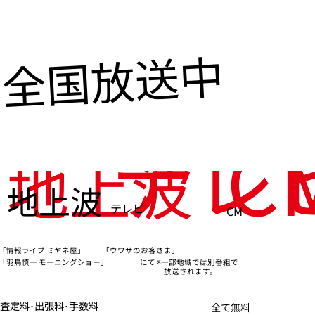
全国放送中
テレ
C
地上波
地上波
テレビ
CM
「情報ライブ ミヤネ屋」
「ウワサのお客さま」
※一部地域では別番組で
「羽鳥慎一 モーニングショー」
にて
放送されます。
査定料･出張料･手数料
全て無料