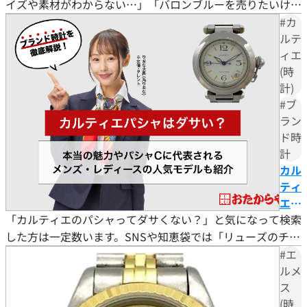
ロン
イズや素材がわからない…」「バロンブルーを売りたいけ
ブル
ど、少しでも高く売るにはどうすればいい？」とお悩みでは
#カ
ー」
ありませんか。 バロンブルーは2007年に誕生したカルティ
ルテ
の魅
ィエ
エの人気コレクションで、青いカボションが風船のように浮
力と
(時
かぶ独創的なデザインが世界中のセレブリティを魅了してい
は？
計)
ます。英国王室のキャサリン妃も愛用するなど、気品と実用
相
#ブ
性を兼ね備えた
場・
ラン
高く
ド時
売る
計
コツ
カル
と購
ティ
入時
エパ
の注
「カルティエのパシャってダサくない？」と気になって検索
シャ
意点
はダ
した方は一定数います。SNSや知恵袋では「リューズのチェ
サ
ーンが派手すぎる」「カルティエらしくない」といった声が
#エ
い？
見つかります。 結論から言うと、カルティエ パシャは「ダ
ルメ
本当
ス
サい時計」ではありません。「ダサい」という声の多くは、
の魅
(時
リューズカバーのチェーンやアラビア数字インデックスな