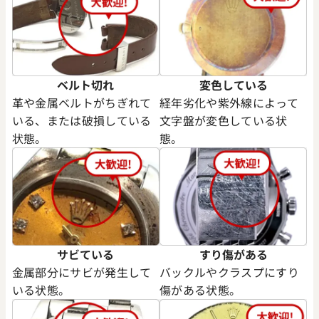
ベルト切れ
変色している
革や金属ベルトがちぎれて
経年劣化や紫外線によって
いる、または破損している
文字盤が変色している状
状態。
態。
ロードスター LM W62002V3
カルティエ ロードスター ク
XL W62020X6
サビている
すり傷がある
金属部分にサビが発生して
バックルやクラスプにすり
参考買取価格
いる状態。
傷がある状態。
価格はお問い合わせください
価格
電話で聞く