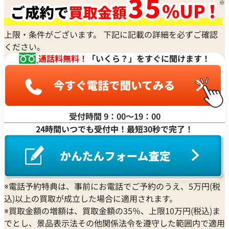
リシャール・ミル
アルマン・ニコレ
CVSTOS
ショパール
つ唯一無二の価値を深く理解し、日々変動する市場価格を
Dior
Panerai
Louis Vuitton
WALTHAM
クストス
CHAUMET
リアルタイムで確認しながら、どこにも負けない高価買取
ディオール
パネライ
ルイ・ヴィトン
ウォルサム
Chronoswiss
ショーメ
を心がけております。ロードスターは、流れるようなトノー
上限・条件がございます。 下記に記載の詳細を必ずご確認
Parmigiani Fleurier
Luminox
HUBLOT
クロノスイス
Jacob & Co.
型ケースと、交換可能なブレスレットやストラップが特徴
ください。
パルミジャーニ・フルリエ
ルミノックス
ウブロ
GUCCI
ジェイコブ
で、アクティブなシーンにも合わせやすいモデルとして人気
通話料無料！
「いくら？」をすぐに聞けます！
Piaget
Ressence
ETERNA
グッチ
Gerald Genta
を博しました。特に、生産が終了した旧モデルや、特定の
ピアジェ
レッセンス
エテルナ
Graham
ジェラルド・ジェンタ
型番のモデル、そして完璧な状態の品は、一般的な時計と
PIERRE KUNZ
ROGER DUBUIS
EDOX
グラハム
Jaeger-LeCoultre
は一線を画すプレミア価格で取引されています。お客様にと
ピエール・クンツ
ロジェ・デュブイ
エドックス
Grand Seiko
ジャガー・ルクルト
って最良の結果をご提供できたことは、私たちにとって何よ
FRANCK MULLER
ROLEX
EBERHARD
受付時間 9：00〜19：00
グランドセイコー
Jaquet Droz
りの励みです。今後もお客様からいただいた信頼を裏切らな
フランク ミュラー
ロレックス
エベラール
CORUM
24時間いつでも受付中！最短30秒で完了！
ジャケ・ドロー
いよう、サービスの向上に努め、さらなる高価買取を実現
BOUCHERON
LONGINES
EBEL
コルム
Girard-Perregaux
できるよう精進してまいります。カルティエ ロードスター
ブシュロン
ロンジン
エベル
Concord
ジラール・ペルゴ
以外にも、貴金属やブランド品、時計などのご売却をお考
BREITLING
EPOS
コンコルド
Sinn
えの際は、ぜひ「おたからや」をご利用ください。お客様
ブライトリング
エポス
ジン
の大切なお品物を最良の価格でお取引できるよう、査定員
Blancpain
※電話予約特典は、事前にお電話でご予約のうえ、5万円(税
Hermes
STOWA
一同、ご満足いただける買取を提供してまいります。改め
ブランパン
込)以上の買取が成立した場合に適用されます。
エルメス
ストーヴァ
て、この度はご利用いただき、誠にありがとうございまし
BVLGARI
※買取金額の増額は、買取金額の35％、上限10万円(税込)ま
OMEGA
SEIKO
た。お客様のまたのご利用を心よりお待ち申し上げており
ブルガリ
でとし、景品表示法その他関係法令を遵守した範囲内で適用
オメガ
セイコー
ます。