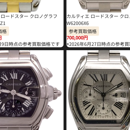
 ロードスター クロノグラフ
カルティエ ロードスター クロ
7Z1
W62006X6
価格
参考買取価格
円
700,000
円
年1月9日時点の参考買取価格です
※2026年6月27日時点の参考