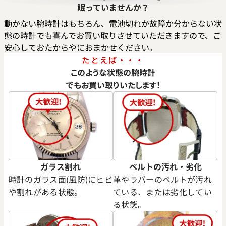
5月27日時点の参考買取価格です
※2026年5月27日時点の参考
眠っていませんか？
動かない腕時計はもちろん、電池切れか故障か分からない状
態の時計でも喜んでお買い取りさせていただきますので、ご
安心しておたからやにおまかせください。
たとえば・・・
このような状態の腕時計
でもお買い取りいたします！
ガラス割れ
ベルトの汚れ・劣化
ロードスター LM W62000V3
カルティエ ロードスター SM 2
時計のガラス面(風防)にヒビ
革やラバーのベルトが汚れ
スマス限定モデル W6206006
や割れがある状態。
ている、または劣化してい
価格
参考買取価格
る状態。
380,000
円
年3月9日時点の参考買取価格です
※2026年3月9日時点の参考買