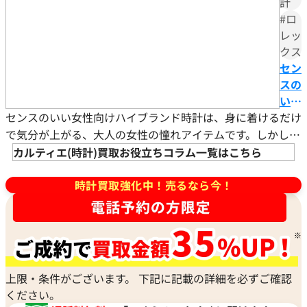
計
#ロ
レッ
クス
セン
スの
いい
センスのいい女性向けハイブランド時計は、身に着けるだけ
女性
向け
で気分が上がる、大人の女性の憧れアイテムです。しかし
ハイ
「どのブランドやモデルを選べばよいのかわからない」とお
カルティエ(時計)買取お役立ちコラム一覧はこちら
ブラ
悩みではありませんか。 この記事では、センスのいい女性
ンド
時計買取強化中！売るなら今！
向けハイブランド時計の選び方やおすすめブランドなどを詳
時計
しく解説します。 資産価値や購入方法についても詳しく解
と
説していますので、初めてのハイブランド時計選びにもお役
は？
立てください
カル
ティ
上限・条件がございます。 下記に記載の詳細を必ずご確認
エな
ください。
ど人