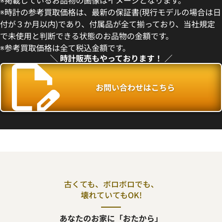
※掲載しているお品物の画像はイメージとなります。
410,000
円
※時計の参考買取価格は、最新の保証書(現行モデルの場合は日
11月9日時点の参考買取価格です
※2026年6月9日時点の参考買
付が３か月以内)であり、付属品が全て揃っており、当社規定
で未使用と判断できる状態のお品物の金額です。
※参考買取価格は全て税込金額です。
＼ 時計販売もやっております！ ／
お問い合わせはこちら
ロードスター SM 2007年夏限
カルティエ ロードスター SM W6
古くても、ボロボロでも、
2054V3
壊れていてもOK!
価格
参考買取価格
あなたのお家に「おたから」
390,000
円