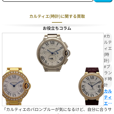
カルティエ(時計)に関する買取
お役立ちコラム
#カ
ルテ
ィエ
(時
計)
#ブ
ラン
ド時
計
カル
ティ
エ
「カルティエのバロンブルーが気になるけど、自分に合うサ
「バ