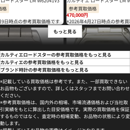
ロードスター LM W62041V3
カルティエ ロードスター LM W6
価格
参考買取価格
470,000
円
年5月9日時点の参考買取価格です
※2026年4月27日時点の参考
もっと見る
カルティエロードスターの参考買取価格をもっと見る
カルティエの参考買取価格をもっと見る
ブランド時計の参考買取価格をもっと見る
※記載している買取価格は参考です。また、一部買取できない
お品物もございますので、詳しくはスタッフまでお問い合わせ
ください。
※参考買取価格は、国内外の相場、市場流通価格および当社取
引実績をもとに算出した目安価格です。実際の買取価格を保証
するものではなく、査定時の相場変動、お品物の状態により変
ロードスターS LM W6206017
カルティエ ロードスター SM W6
動します。
価格
参考買取価格