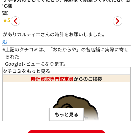
天神橋五丁目店 Y.I様
※
上記のクチコミは、「おたからや」の各店舗に実際に寄せ
られた
Googleレビューになります。
時計 ご売却
時
クチコミをもっと見る
★★★★★
5
★
時計買取専門査定員
からのご挨拶
#時計
#
カルティエ時計買取していただきました。
カ
予
続きを読む
他
もっと見る