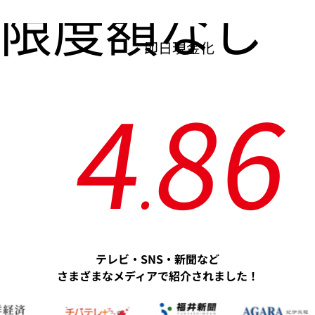
限度額なし
即日現金化
4
8
6
.
テレビ・SNS・新聞など
さまざまなメディアで紹介されました！