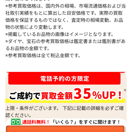
※参考買取価格は、国内外の相場、市場流通価格および当
社取引実績をもとに算出した目安価格です。実際の買取
価格を保証するものではなく、査定時の相場変動、お品
物の状態により変動します。
※掲載しているお品物の画像はイメージとなります。
Pt･Pm900 ダイヤモンド ネックレス
K18 ダイヤモ
※ダイヤ、宝石の参考買取価格は鑑定書または鑑別書があ
17.45ct
6ct
るお品物の金額です。
※参考買取価格は全て税込金額です。
参考買取価格
参考買取価格
1,523,000
円
1,308,000
円
2026年2月11日時点
2026年2月11日
ダイヤ･宝石買取強化中！売るなら今！
上限・条件がございます。 下記に記載の詳細を必ずご確
認ください。
通話料無料！
「いくら？」をすぐに聞けます！