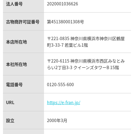
パラジウム買取
キャッツアイ買取
ヴァシュロン・コンスタンタン買取
セリーヌ買取
法人番号
2020001036626
ダミアーニ買取
アレキサンドライト買取
A.ランゲ&ゾーネ買取
フェンディ買取
ピアジェ買取
ガーネット買取
ブレゲ買取
グッチ買取
ブシュロン買取
アクアマリン買取
オメガ買取
プラダ買取
古物商許可証番号
第451380001308号
モーブッサン買取
ウブロ買取
ミキモト買取
IWC買取
グラフ買取
〒221-0835 神奈川県横浜市神奈川区鶴屋
カルティエ買取
本店所在地
フランク ミュラー買取
町3-33-7 若葉ビル1階
リシャール・ミル買取
タグ・ホイヤー買取
〒220-6115 神奈川県横浜市西区みなとみ
パネライ買取
本社所在地
らい2丁目3-3 クイーンズタワーB 15階
チューダー（チュードル）買取
電話番号
0120-555-600
URL
https://e-fran.jp/
設立
2000年3月