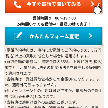
受付時間 9：00〜19：00
24時間いつでも受付中！最短30秒で完了！
K18WG ダイヤモンド ネックレス 3.31ct
K18 ダイヤモンド
参考買取価格
参考買取価格
1,274,000
円
1,251,000
円
2026年3月11日時点
2026年2月11日
※電話予約特典は、事前にお電話でご予約のうえ、5万円
(税込)以上の買取が成立した場合に適用されます。
※買取金額の増額は、買取金額の35％、上限10万円(税込)
までとし、景品表示法その他関係法令を遵守した範囲内
で適用されます。
※当特典は、弊社買取価格からの金額UPになります。ま
た、適用外商品はありません。
※他キャンペーンとの併用は可能ですが、増額分の合計上
限は10万円(税込)となります。
※当特典は適用対象外の店舗がございます。
※通常査定額は、当特典の適用有無にかかわらず、品目、