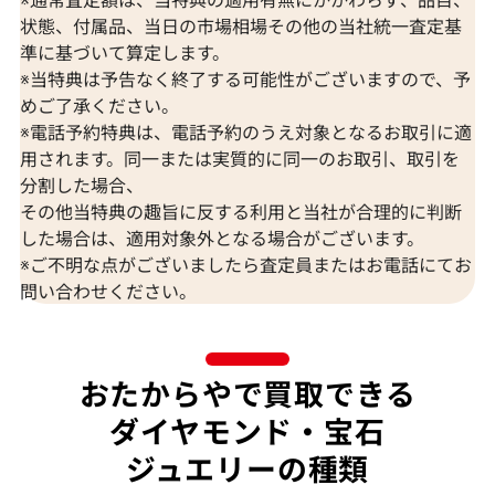
状態、付属品、当日の市場相場その他の当社統一査定基
準に基づいて算定します。
※当特典は予告なく終了する可能性がございますので、予
K18 ブルートパーズ・ダイヤモンド
K18 トルマリン
めご了承ください。
65.57・0.26・0.06ct
D0.15ct
※電話予約特典は、電話予約のうえ対象となるお取引に適
参考買取価格
参考買取価格
用されます。同一または実質的に同一のお取引、取引を
309,000
円
297,000
円
分割した場合、
2026年7月10日時点
2026年7月10日
その他当特典の趣旨に反する利用と当社が合理的に判断
した場合は、適用対象外となる場合がございます。
※ご不明な点がございましたら査定員またはお電話にてお
問い合わせください。
おたからやで買取できる
ダイヤモンド・宝石
ジュエリーの種類