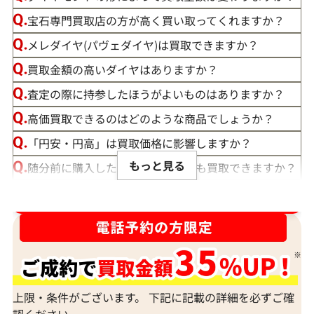
宝石専門買取店の方が高く買い取ってくれますか？
メレダイヤ(パヴェダイヤ)は買取できますか？
買取金額の高いダイヤはありますか？
査定の際に持参したほうがよいものはありますか？
高価買取できるのはどのような商品でしょうか？
「円安・円高」は買取価格に影響しますか？
もっと見る
随分前に購入したダイヤモンドでも買取できますか？
ルースや原石は買取できる？
ダイヤ･宝石買取強化中！売るなら今！
宝石の大きさは買取価格に影響する？
ダイヤモンドの買取価格には、どんなことが影響しま
すか？
身分証明書がなぜ必要？
上限・条件がございます。 下記に記載の詳細を必ずご確
認ください。