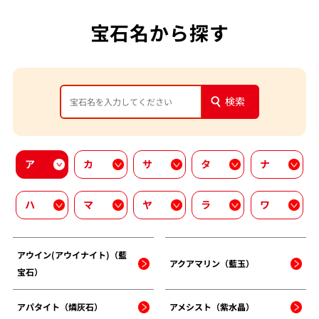
宝石名から探す
検索
ア
カ
サ
タ
ナ
ハ
マ
ヤ
ラ
ワ
アウイン(アウイナイト)（藍
アクアマリン（藍玉）
宝石）
アパタイト（燐灰石）
アメシスト（紫水晶）