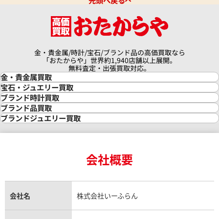
先頭へ戻る
金・貴金属/時計/宝石/ブランド品の高価買取なら
「おたからや」世界約1,940店舗以上展開。
無料査定・出張買取対応。
金・貴金属買取
金買取
宝石・ジュエリー買取
金の相場価格情報
宝石・ジュエリー買取
ブランド時計買取
金の参考買取価格一覧
ダイヤモンド買取
時計買取
ブランド品買取
インゴット買取
ダイヤモンド・宝石の参考価格一覧
ロレックス買取
ブランド買取
ブランドジュエリー買取
インゴットの相場価格情報
リング・結婚指輪買取
ロレックス デイトナ買取
ルイ・ヴィトン買取
カルティエ買取
24金買取
エメラルド買取
ロレックス サブマリーナー買取
ルイ・ヴィトン買取の参考価格一覧
ティファニー買取
24金の相場価格情報
サファイア買取
ロレックス GMTマスター買取
エルメス買取
ブルガリ買取
18金買取
ルビー買取
ロレックス エクスプローラー買取
会社概要
エルメス バーキン買取
ヴァンクリーフ＆アーペル買取
18金の相場価格情報
ヒスイ買取
ロレックス デイトジャスト買取
エルメス ケリー買取
ハリーウィンストン買取
金のアクセサリー買取
オパール買取
ロレックス 買取の参考価格一覧
エルメス買取の参考価格一覧
クロムハーツ買取
金貨買取
トパーズ買取
パテック フィリップ買取
シャネル買取
フレッド買取
貴金属買取
タンザナイト買取
パテック フィリップノーチラス買取
シャネル マトラッセ買取
ショーメ買取
会社名
株式会社いーふらん
プラチナ買取
アメジスト買取
オーデマ ピゲ買取
シャネル買取の参考価格一覧
ショパール買取
銀・シルバー買取
パライバトルマリン買取
オーデマ ピゲ ロイヤルオーク買取
ディオール買取
タサキ買取