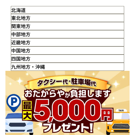
北海道
東北地方
青森県
関東地方
岩手県
東京都
中部地方
宮城県
神奈川県
新潟県
近畿地方
秋田県
埼玉県
富山県
三重県
中国地方
山形県
千葉県
石川県
滋賀県
鳥取県
四国地方
福島県
茨城県
山梨県
京都府
島根県
徳島県
九州地方・沖縄
栃木県
長野県
大阪府
岡山県
香川県
福岡県
群馬県
岐阜県
兵庫県
広島県
愛媛県
佐賀県
静岡県
奈良県
山口県
長崎県
愛知県
和歌山県
熊本県
大分県
宮崎県
鹿児島県