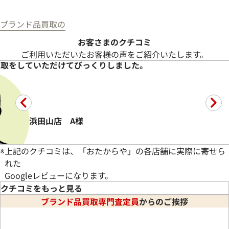
店舗
バザールタウン舞鶴店
備考
箱あり、付属品あり
備考
本体のみ
ブランド品買取の
状態
A
状態
A
お客さまのクチコミ
ご利用いただいたお客様の声をご紹介いたします。
2026年8月
2026年8月
買取をしていただけてびっくりしました。
浜田山店 A様
※
上記のクチコミは、「おたからや」の各店舗に実際に寄せら
れた
ボッテガ・ヴェネタ イントレチ
エルメス バーキン 25
ャート
バーキン25 ヴォースイフト
Googleレビューになります。
ボッテガ・ヴェネタ イントレ
□K刻印
クチコミをもっと見る
チャート レザーショルダーバ
ブランド品買取専門査定員
からのご挨拶
ッグ
店舗
出張買取
い取引ができました。ブランドのお財布類やアクセサリーを、予
備考
付属品あり
店舗
福岡天神本店