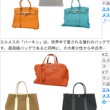
ド品
品にご満足いただける価格をご提示できましたこと、大変嬉
複数のブランド品を同時に査定に出す
03
エル
しく思います。私たちの目標は、常にお客様にご満足いただけ
メス
る買取を提供することです。そのためには、各ブランドの歴史
「バ
や価値を深く理解し、最新の市場動向を常に把握することが
ーキ
不可欠です。弊社では、お品物の状態やデザイン、付属品の有
ン」
キャンペーンを使って査定額アップを狙う
無はもちろんのこと、国内外の需要を的確に分析し、ブラン
04
の魅
ド本来の価値を最大限に評価できるよう高価買取を心がけて
エルメスの「バーキン」は、世界中で愛される憧れのバッグで
力と
おります。さらに、国内外の幅広い販路や、ブランド品の買取
す。 超高級バッグであると同時に、その希少性から中古市場
は？
を専門としている点が、お客様に高価買取をご提供できる弊
でも値崩れしにくく資産価値が高いことでも知られています。
#エ
時代
社の強みです。お客様にとって最良の結果をご提供できたこと
一方で、誕生から約40年経ったクラシックなデザインのため
ルメ
遅れ
は、私たちにとって何よりの励みとなります。お客様からの感
おたからやに査定を出す
05
ス
「時代遅れではないか」と言われることもあります。今なお定
と言
謝の言葉をいただけることは、私たちの信頼を第一に考えた
#ブ
価での入手が非常に難しく、欲しくても簡単には手に入らない
われ
サービスが報われた証です。今後もお客様からいただいた信頼
ラン
バーキンの魅力とは一体何なのでしょうか。 本記事で
る理
を裏切らないよう、サービスの向上に努め、さらに多くのお
ド品
由や
客様にご満足いただけるよう精進してまいります。ブランド品
エル
資産
以外にも、金・貴金属や時計などのご売却をお考えの際は、
メス
価値
ぜひ「おたからや」をご利用ください。お客様の大切なお品
の人
につ
物を最良の価格でお取引できるよう、査定員一同、ご満足い
気ト
いて