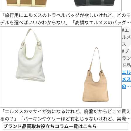
ただける買取を提供してまいります。改めて、この度はご利用
ラベ
も解
いただき、誠にありがとうございました。お客様のまたのご
ルバ
説
利用を心よりお待ち申し上げております。
「旅行用にエルメスのトラベルバッグが欲しいけれど、どのモ
ッグ
おたからやのブランド買取査定
デルを選べばいいかわからない」「高額なエルメスのバッグ
一覧
ブランド品買取専門査定員
に、実用性は本当にあるの？」とお悩みではありませんか。
#エ
をご
趣味
ゴルフ
エルメスのトラベルバッグは、最高級レザーと職人技が融合し
ルメ
紹
好きな言葉
理路整然
ス
た逸品です。ヴィクトリアやガーデン・パーティといった人気
介！
好きなブランド
カルティエ
#ブ
モデルは収納力と耐久性を兼ね備えており、適切にお手入れす
選び
過去の買取品例
バーキン マトラッセ
ラン
れば長年使い続けられます。中古市場でも高いリセールバリュ
方や
おたからやでは、毎日数千点のブランド品の査定をしており
ド品
ーを
特徴
ます。私たちは海外にも販路を持っており、世界基準での査定
エル
につ
が可能になっています。また現在は円安のため海外に販売する
メス
いて
ことで従来よりも高値でお買取をすることができ、お客様に
のマ
も解
満足していただける自信があります。おたからやでは、新品未
サイ
説
使用のモノだけでなく、昔に購入したお品物や傷やほつれが
の特
あるものなどもお買取をしております。 実際に、10年以上前
徴と
「エルメスのマサイが気になるけれど、廃盤だからどこで買え
に購入したお品物が購入した時よりも高額でお買取できたこ
は？
るの？」「バーキンやケリーほど有名じゃないけれど、実際の
ともたくさんあります。ご自宅に眠っているお品物がございま
種類
使い心地は？」などの疑問を抱える方も多いのではないでしょ
ブランド品買取お役立ちコラム一覧はこちら
したら是非一度おたからやへご相談ください。
や買