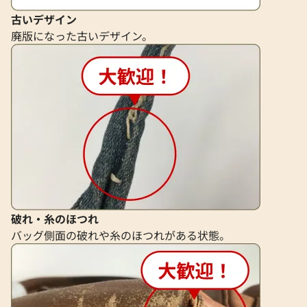
ダーバッグ キャンバス W刻印
古いデザイン
参考買取価格
廃版になった古いデザイン。
413,000
円
2025年6月17日時点
破れ・糸のほつれ
バッグ側面の破れや糸のほつれがある状態。