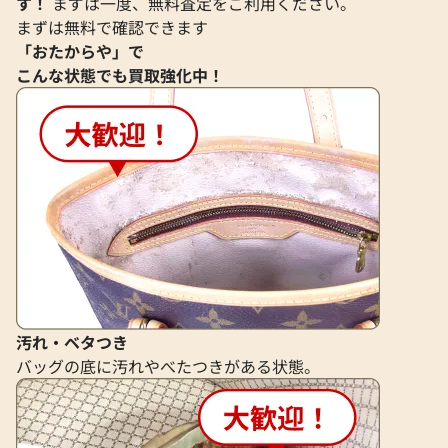
す！
まずは一度、無料査定をご利用ください。
印
ス
まずは無料で確認できます
参考買取価格
参考買取価格
「おたからや」で
1,683,000
円
1,372,000
円
こんな状態でも買取強化中！
2023年7月18日時点
2023年10月18日
汚れ・ベタつき
バッグの底に汚れやべたつきがある状態。
エルメス ピコタンロックPM オーストリ
エルメス ガーデン