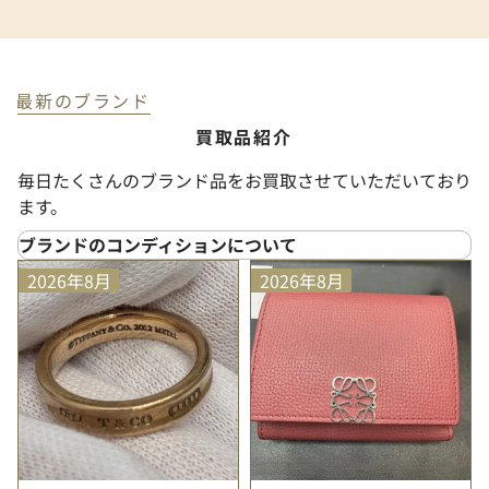
最新のブランド
買取品紹介
毎日たくさんのブランド品をお買取させていただいており
ます。
ブランドのコンディションについて
SS
（新品未使用）
2026年8月
2026年8月
プライスタグや化粧箱などが付属しており、未使用品
と判断できる大変状態の良い商品
S
（未使用に近い）
使用された形跡がほとんど見られない大変状態の良い
商品
A+
（非常にきれい）
数回程度の使用感は見られるが、新品に近い印象を保
った状態の良い商品