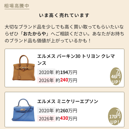
相場高騰中
いま高く売れています
大切なブランド品を少しでも高く買い取ってもらいたいな
らぜひ「
おたからや
」へご相談ください。あなたがお持ち
のブランド品も価値が上がっているかも！
エルメス バーキン30 トリヨン クレマ
ンス
2020年
約
194
万円
万
46
円
2026年
約
万円
240
UP!
エルメス ミニケリーエプソン
2020年
約
260
万円
万
170
円
2026年
約
万円
430
UP!