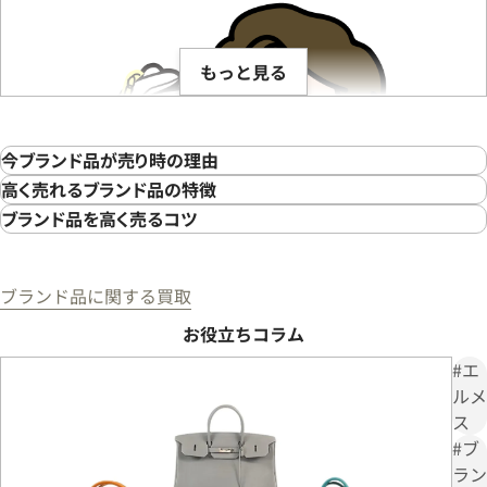
状態
A
備考
本体のみ
状態
A
もっと見る
今ブランド品が売り時の理由
ブランド品の定価が高くなっている
高く売れるブランド品の特徴
01
人気の高い定番モデル
ブランド品を高く売るコツ
01
簡単なお手入れをする
01
ブランド品に関する買取
古くなると買取価格が下がることが多い
希少性のある限定モデルや限定カラー
02
02
お役立ちコラム
#エ
付属品があれば揃えて査定に出す
02
ルメ
ス
傷や使用感が少なく保存状態が良い
03
#ブ
この度は「おたからや」でブランド品の買取をご利用いただ
中古のブランド品の需要が高まっている
03
ラン
き、誠にありがとうございました。お客様の大切なブランド