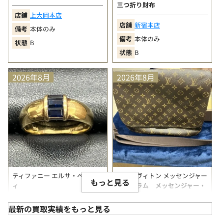
三つ折り財布
店舗
上大岡本店
店舗
新宿本店
備考
本体のみ
備考
本体のみ
状態
B
状態
B
2026年8月
2026年8月
ティファニー エルサ・ペレッテ
ルイ・ヴィトン メッセンジャー
もっと見る
ィ
モノグラム メッセンジャー・
エルサ・ペレッティ スタッキ
ボブール
ング バンド リング
最新の買取実績をもっと見る
店舗
町田マルイ店