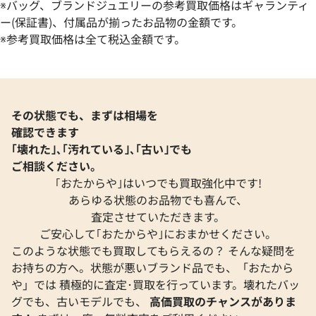
※バッグ、ブランドジュエリーの参考買取価格はギャランティ
エルメス コンスタンスミニ アリゲーター
エルメス コンスタ
ー(保証書)、付属品が揃ったお品物の金額です。
マット U刻印
ン U刻印
※参考買取価格は全て税込金額です。
参考買取価格
参考買取価格
2,843,000
円
1,870,000
円
2024年3月3日時点
2024年3月3日時点
その状態でも、まずは相場を
確認できます
｢壊れた｣､｢汚れている｣､｢古い｣でも
ご相談ください。
｢おたからや｣はいつでも買取強化中です!
あらゆる状態のお品物でも喜んで、
査定させていただきます。
ご安心して｢おたからや｣におまかせください。
このような状態でも買取してもらえるの？ そんな疑問を
お持ちの方へ。状態が悪いブランド品でも、「おたから
や」では 積極的に査定･買取を行っています。壊れたバッ
グでも、古いモデルでも、
高価買取のチャンスがありま
エルメス リンディ30 ニロティカス □K刻
エルメス ボリード