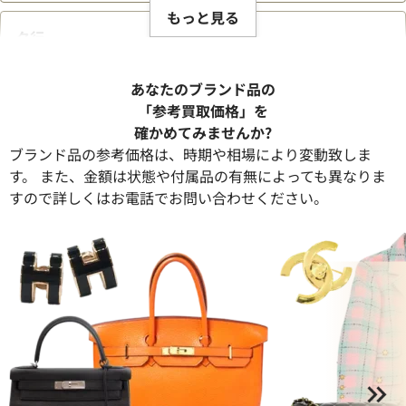
もっと見る
タ行
あなたのブランド品の
ナ行
「参考買取価格」を
確かめてみませんか?
ブランド品の参考価格は、時期や相場により変動致しま
ハ行
す。 また、金額は状態や付属品の有無によっても異なりま
すので詳しくはお電話でお問い合わせください。
マ行
ヤ行
ラ行
ワ行