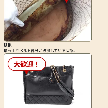
ッチ D刻印
ッグ ネゴンダ ブラ
参考買取価格
参考買取価格
ASK
ASK
2022年6月18日時点
2024年2月3日時点
破損
取っ手やベルト部分が破損している状態。
エルメス エールバッグジップPM ショル