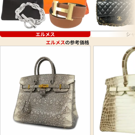
エルメス
シ
エルメス
の参考価格