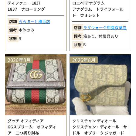
ティファニー 1837
ロエベ アナグラム
A
（きれい）
1837 ナローリング
アナグラム トライフォール
少々の使用感は見受けられるが、全体として状態の良
ド ウォレット
い商品
店舗
ららぽーと横浜店
B+
（ややきれい）
店舗
ラザウォーク甲斐双葉店
備考
本体のみ
目立ちにくい擦れや小傷などは見られるが、比較的良
備考
箱あり、付属品あり
状態
B
好な状態の商品
状態
B
B
（使用感あり）
角擦れ、汚れ、小傷、型崩れなど使用感が見られる商
2026年8月
2026年8月
品
グッチ オフィディア
クリスチャン ディオール
GGスプリーム オフィディ
クリスチャン・ディオール サ
ア 二つ折り財布
ドル オブリーク ジャガード