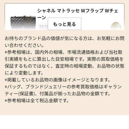
シャネル マトラッセ Wフラップ Wチェ
ーン
もっと見る
2020年
約
33
万円
万
55
円
2026年
約
万円
88
UP!
お持ちのブランド品の価値が気になる方は、お気軽にお問
い合わせください。
※参考相場は、国内外の相場、市場流通価格および当社取
ルイ・ヴィトン キーポル55 モノグラム
引実績をもとに算出した目安相場です。実際の買取価格を
2020年
約
11
万円
万
保証するものではなく、査定時の相場変動、お品物の状態
5
円
2026年
約
万円
16
により変動します。
UP!
※掲載しているお品物の画像はイメージとなります。
※バッグ、ブランドジュエリーの参考買取価格はギャラン
ティー(保証書)、付属品が揃ったお品物の金額です。
※参考相場は全て税込金額です。