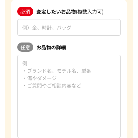
必須
査定したいお品物
(複数入力可)
任意
お品物の詳細