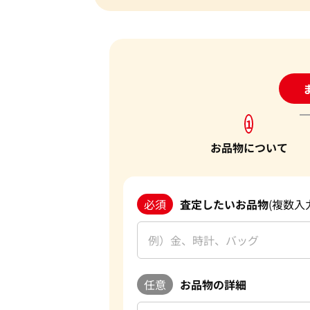
24
1
お品物について
必須
査定したいお品物
(複数入
任意
お品物の詳細