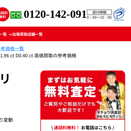
0120-142-091
受付時間
9：00〜19：00
一覧
出張買取
店舗一覧
参考価格一覧
96 ct D0.40 ct 高価買取の参考価格
 リ
より変動
\
通話料無料！
お電話はこちら /