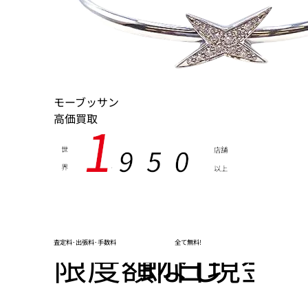
モーブッサン
高価買取
1
9
5
0
世
店舗
界
以上
,
査定料･出張料･手数料
全て無料!
限度額なし
即日現金化