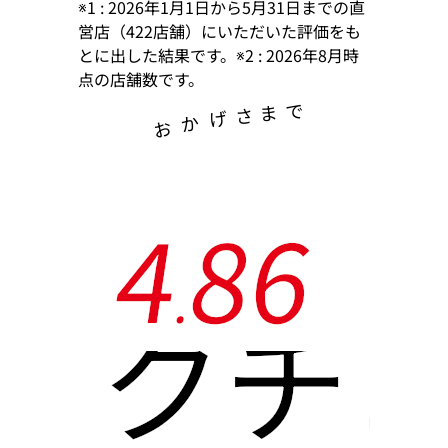
※1 : 2026年1月1日から5月31日までの直
営店（422店舗）にいただいた評価をも
とに出した結果です。※2 : 2026年8月時
点の店舗数です。
で
ま
さ
げ
か
お
4
8
6
.
クチ