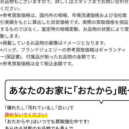
お品物もございますので、詳しくはスタッフまでお問い合わせ
ください。
※参考買取価格は、国内外の相場、市場流通価格および当社取
引実績をもとに算出した目安価格です。実際の買取価格を保証
するものではなく、査定時の相場変動、お品物の状態により変
動します。
※掲載しているお品物の画像はイメージとなります。
モーブッサン ネックレス ペンダントトッ
モーブッサン リン
※バッグ、ブランドジュエリーの参考買取価格はギャランティ
プ
ー(保証書)、付属品が揃ったお品物の金額です。
※参考買取価格は全て税込金額です。
参考買取価格
参考買取価格
94,000
円
86,000
円
2026年1月17日時点
2026年1月17日時
｢
壊れた
｣､｢
汚れている
｣､｢
古い
｣で
諦めないでください!
｢おたからや｣はいつでも買取強化中です!
あらゆる状態のお品物でも喜んで、