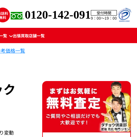
0120-142-091
受付時間
9：00〜19：00
一覧
出張買取
店舗一覧
参考価格一覧
ック
より変動