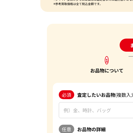
※参考買取価格は全て税込金額です。
24
1
お品物について
必須
査定したいお品物
(複数入
任意
お品物の詳細