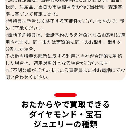
状態、付属品、当日の市場相場その他の当社統一査定基
準に基づいて算定します。
※当特典は予告なく終了する可能性がございますので、予
K18 ブルートパーズ・ダイヤモンド
K18 トルマリン
めご了承ください。
65.57・0.26・0.06ct
D0.15ct
※電話予約特典は、電話予約のうえ対象となるお取引に適
参考買取価格
参考買取価格
用されます。同一または実質的に同一のお取引、取引を
309,000
円
297,000
円
分割した場合、
2026年7月10日時点
2026年7月10日
その他当特典の趣旨に反する利用と当社が合理的に判断
した場合は、適用対象外となる場合がございます。
※ご不明な点がございましたら査定員またはお電話にてお
問い合わせください。
おたからやで買取できる
ダイヤモンド・宝石
ジュエリーの種類