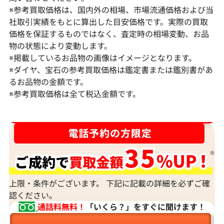
※参考買取価格は、国内外の相場、市場流通価格および当
社取引実績をもとに算出した目安価格です。実際の買取
価格を保証するものではなく、査定時の相場変動、お品
物の状態により変動します。
※掲載しているお品物の画像はイメージとなります。
Pt･Pm900 ダイヤモンド ネックレス
K18 ダイヤモ
※ダイヤ、宝石の参考買取価格は鑑定書または鑑別書があ
17.45ct
6ct
るお品物の金額です。
※参考買取価格は全て税込金額です。
参考買取価格
参考買取価格
1,523,000
円
1,308,000
円
2026年2月11日時点
2026年2月11日
ダイヤ･宝石買取強化中！売るなら今！
上限・条件がございます。 下記に記載の詳細を必ずご確
認ください。
通話料無料！
「いくら？」をすぐに聞けます！