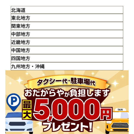
北海道
東北地方
青森県
関東地方
岩手県
東京都
中部地方
宮城県
神奈川県
新潟県
近畿地方
秋田県
埼玉県
富山県
三重県
中国地方
山形県
千葉県
石川県
滋賀県
鳥取県
四国地方
福島県
茨城県
山梨県
京都府
島根県
徳島県
九州地方・沖縄
栃木県
長野県
大阪府
岡山県
香川県
福岡県
群馬県
岐阜県
兵庫県
広島県
愛媛県
佐賀県
静岡県
奈良県
山口県
長崎県
愛知県
和歌山県
熊本県
大分県
宮崎県
鹿児島県