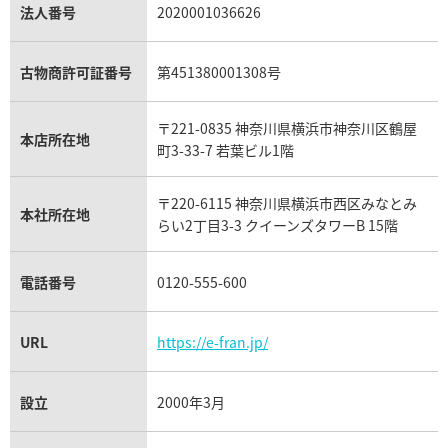
パラジウム買取
キャッツアイ買取
ヴァシュロン・コンスタンタン買取
セリーヌ買取
法人番号
2020001036626
ダミアーニ買取
アレキサンドライト買取
A.ランゲ&ゾーネ買取
フェンディ買取
ピアジェ買取
ガーネット買取
ブレゲ買取
グッチ買取
ブシュロン買取
アクアマリン買取
オメガ買取
プラダ買取
古物商許可証番号
第451380001308号
モーブッサン買取
ウブロ買取
ミキモト買取
IWC買取
グラフ買取
〒221-0835 神奈川県横浜市神奈川区鶴屋
カルティエ買取
本店所在地
フランク ミュラー買取
町3-33-7 若葉ビル1階
リシャール・ミル買取
タグ・ホイヤー買取
〒220-6115 神奈川県横浜市西区みなとみ
パネライ買取
本社所在地
らい2丁目3-3 クイーンズタワーB 15階
チューダー（チュードル）買取
電話番号
0120-555-600
URL
https://e-fran.jp/
設立
2000年3月