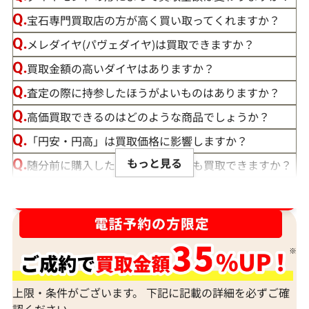
宝石専門買取店の方が高く買い取ってくれますか？
メレダイヤ(パヴェダイヤ)は買取できますか？
買取金額の高いダイヤはありますか？
査定の際に持参したほうがよいものはありますか？
高価買取できるのはどのような商品でしょうか？
「円安・円高」は買取価格に影響しますか？
もっと見る
随分前に購入したダイヤモンドでも買取できますか？
ルースや原石は買取できる？
ダイヤ･宝石買取強化中！売るなら今！
宝石の大きさは買取価格に影響する？
ダイヤモンドの買取価格には、どんなことが影響しま
すか？
身分証明書がなぜ必要？
上限・条件がございます。 下記に記載の詳細を必ずご確
認ください。