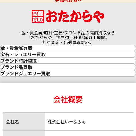
先頭へ戻る
金・貴金属/時計/宝石/ブランド品の高価買取なら
「おたからや」世界約1,940店舗以上展開。
無料査定・出張買取対応。
金・貴金属買取
金買取
宝石・ジュエリー買取
金の相場価格情報
宝石・ジュエリー買取
ブランド時計買取
金の参考買取価格一覧
ダイヤモンド買取
時計買取
ブランド品買取
インゴット買取
ダイヤモンド・宝石の参考価格一覧
ロレックス買取
ブランド買取
ブランドジュエリー買取
インゴットの相場価格情報
リング・結婚指輪買取
ロレックス デイトナ買取
ルイ・ヴィトン買取
カルティエ買取
24金買取
エメラルド買取
ロレックス サブマリーナー買取
ルイ・ヴィトン買取の参考価格一覧
ティファニー買取
24金の相場価格情報
サファイア買取
ロレックス GMTマスター買取
エルメス買取
ブルガリ買取
18金買取
ルビー買取
ロレックス エクスプローラー買取
会社概要
エルメス バーキン買取
ヴァンクリーフ＆アーペル買取
18金の相場価格情報
ヒスイ買取
ロレックス デイトジャスト買取
エルメス ケリー買取
ハリーウィンストン買取
金のアクセサリー買取
オパール買取
ロレックス 買取の参考価格一覧
エルメス買取の参考価格一覧
クロムハーツ買取
金貨買取
トパーズ買取
パテック フィリップ買取
シャネル買取
フレッド買取
貴金属買取
タンザナイト買取
パテック フィリップノーチラス買取
シャネル マトラッセ買取
ショーメ買取
会社名
株式会社いーふらん
プラチナ買取
アメジスト買取
オーデマ ピゲ買取
シャネル買取の参考価格一覧
ショパール買取
銀・シルバー買取
パライバトルマリン買取
オーデマ ピゲ ロイヤルオーク買取
ディオール買取
タサキ買取