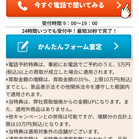
受付時間 9：00〜19：00
24時間いつでも受付中！最短30秒で完了！
K18WG ダイヤモンド ネックレス 3.31ct
K18 ダイヤモンド
参考買取価格
参考買取価格
1,274,000
円
1,251,000
円
2026年3月11日時点
2026年2月11日
※電話予約特典は、事前にお電話でご予約のうえ、5万円
(税込)以上の買取が成立した場合に適用されます。
※買取金額の増額は、買取金額の35％、上限10万円(税込)
までとし、景品表示法その他関係法令を遵守した範囲内
で適用されます。
※当特典は、弊社買取価格からの金額UPになります。ま
た、適用外商品はありません。
※他キャンペーンとの併用は可能ですが、増額分の合計上
限は10万円(税込)となります。
※当特典は適用対象外の店舗がございます。
※通常査定額は、当特典の適用有無にかかわらず、品目、