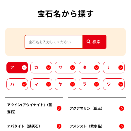
宝石名から探す
検索
ア
カ
サ
タ
ナ
ハ
マ
ヤ
ラ
ワ
アウイン(アウイナイト)（藍
アクアマリン（藍玉）
宝石）
アパタイト（燐灰石）
アメシスト（紫水晶）