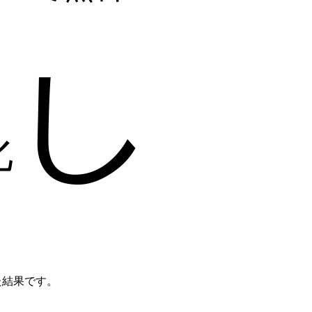
なし
化
した結果です。