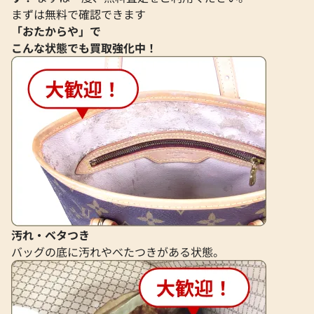
ッグ レザー
まずは無料で確認できます
参考買取価格
参考買取価格
「おたからや」で
19,000
円
19,000
円
こんな状態でも買取強化中！
2026年7月13日時点
2025年9月3日時点
汚れ・ベタつき
バッグの底に汚れやべたつきがある状態。
フェンディ Tシャツ
フェンディ ペカン 
参考買取価格
参考買取価格