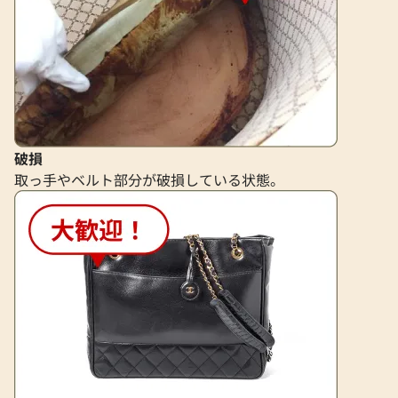
19,000
円
15,000
円
2025年7月3日時点
2026年6月17日時
破損
取っ手やベルト部分が破損している状態。
フェンディ サングラス GP
フェンディ ペカン
ロンキャンバス
参考買取価格
参考買取価格
14,000
円
14,000
円