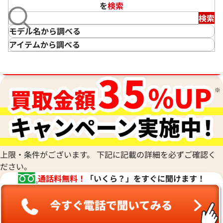
を
検索
検索
モデル名から調べる
アイテムから調べる
ブランド品買取強化中！売るなら今！
フェンディ マンマバケット
フェンディ バッグ バグズ
ズッカ マンマバケット ショ
バッグ バグズ 二つ折り財布
ルダーバッグ
イトーヨーカドー<br>幕
店舗
池袋サンシャイン通り本
張店
店舗
店
備考
本体のみ
上限・条件がございます。 下記に記載の詳細を必ずご確認く
備考
本体のみ
状態
B
ださい。
状態
B
通話料無料！
「いくら？」をすぐに聞けます！