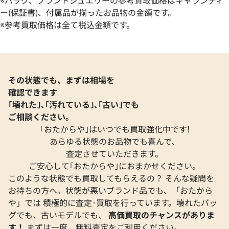
ザー
ドバッグ レザー
ー(保証書)、付属品が揃ったお品物の金額です。
※参考買取価格は全て税込金額です。
参考買取価格
参考買取価格
61,000
円
51,000
円
2026年6月28日時点
2026年6月17日時
その状態でも、まずは相場を
確認できます
｢壊れた｣､｢汚れている｣､｢古い｣でも
ご相談ください。
｢おたからや｣はいつでも買取強化中です!
あらゆる状態のお品物でも喜んで、
査定させていただきます。
ご安心して｢おたからや｣におまかせください。
このような状態でも買取してもらえるの？ そんな疑問を
お持ちの方へ。状態が悪いブランド品でも、「おたから
や」では 積極的に査定･買取を行っています。壊れたバッ
グでも、古いモデルでも、
高価買取のチャンスがありま
フェンディ プチトゥージュール ハンドバ
フェンディ Tシャ
す！
まずは一度、無料査定をご利用ください。