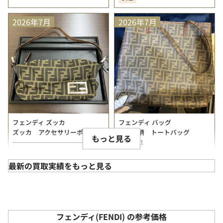
2026年7月
2026年7月
フェンディ ズッカ
フェンディ バッグ
ズッカ アクセサリーポーチ
ズッカ柄 トートバッグ
もっと見る
8BH211
店舗
佐賀玉屋店
店舗
なんば本店(難波本店)
最新の買取実績をもっと見る
備考
本体のみ
備考
本体のみ
状態
B
状態
B+
2026年7月
2026年7月
フェンディ(FENDI) の参考価格