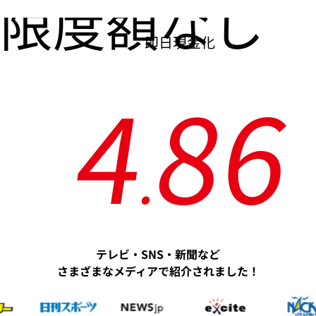
限度額なし
即日現金化
4
8
6
.
テレビ・SNS・新聞など
さまざまなメディアで紹介されました！