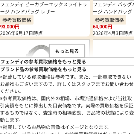
フェンディ ピーカブーエックスライトラ
フェンディ バッグ
ージ ハンドバッグ レザー
ージ ハンドバッグ
参考買取価格
参考買取価格
93,000
円
64,000
円
2026年6月17日時点
2026年4月3日時点
もっと見る
フェンディの参考買取価格をもっと見る
ブランド品の参考買取価格をもっと見る
※記載している買取価格は参考です。また、一部買取できない
お品物もございますので、詳しくはスタッフまでお問い合わせ
ください。
※参考買取価格は、国内外の相場、市場流通価格および当社取
引実績をもとに算出した目安価格です。実際の買取価格を保証
するものではなく、査定時の相場変動、お品物の状態により変
動します。
※掲載しているお品物の画像はイメージとなります。
フェンディ スパイバッグ ハンドバッグ レ
フェンディ バイザ
※バッグ、ブランドジュエリーの参考買取価格はギャランティ