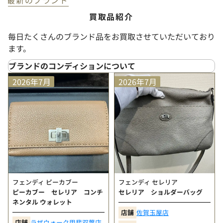
買取品紹介
毎日たくさんのブランド品をお買取させていただいており
ます。
ブランドのコンディションについて
SS
（新品未使用）
2026年7月
2026年7月
プライスタグや化粧箱などが付属しており、未使用品
と判断できる大変状態の良い商品
S
（未使用に近い）
使用された形跡がほとんど見られない大変状態の良い
商品
A+
（非常にきれい）
数回程度の使用感は見られるが、新品に近い印象を保
った状態の良い商品
フェンディ ピーカブー
フェンディ セレリア
A
（きれい）
ピーカブー セレリア コンチ
セレリア ショルダーバッグ
少々の使用感は見受けられるが、全体として状態の良
ネンタル ウォレット
い商品
店舗
佐賀玉屋店
B+
（ややきれい）
店舗
ラザウォーク甲斐双葉店