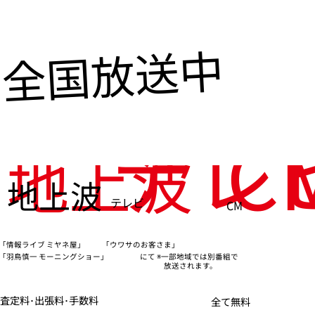
全国放送中
テレ
C
地上波
地上波
テレビ
CM
「情報ライブ ミヤネ屋」
「ウワサのお客さま」
※一部地域では別番組で
「羽鳥慎一 モーニングショー」
にて
放送されます。
査定料･出張料･手数料
全て無料