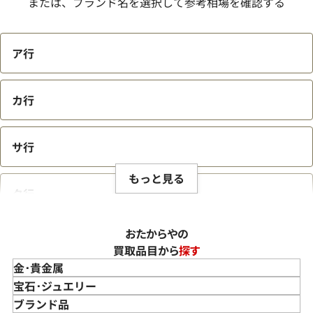
または、ブランド名を選択して参考相場を確認する
この度は「おたからや」でフェンディの買取をご利用いただ
ア行
き、誠にありがとうございました。お客様の大切なフェンディ
のお品物にご満足いただける価格をご提示できましたこと、
大変嬉しく思います。私たちの目標は、常にお客様にご満足い
カ行
ただける買取を提供することです。そのためには、ローマで創
業し、毛皮工房としてのルーツを持つラグジュアリーブランド
サ行
「フェンディ」の、伝統と遊び心が融合した価値を正確に評
価することが不可欠です。弊社では、カール・ラガーフェルド
もっと見る
がデザインしたFFロゴ（ズッカ柄）や、バゲット、ピーカブ
タ行
ーといったアイコンバッグはもちろん、その卓越したクラフ
ツマンシップと常に革新を続けるデザイン性を的確に捉え、
高価買取を心がけております。さらに、国内外の幅広い販路
おたからやの
ナ行
や、ブランド品の買取を専門としている点が、お客様に高価
買取品目から
探す
買取をご提供できる弊社の強みです。お客様にとって最良の結
金･貴金属
果をご提供できたことは、私たちにとって何よりの励みとな
金 買取
宝石･ジュエリー
ハ行
ります。お客様からの感謝の言葉をいただけることは、私たち
金のインゴット 買取
宝石･ジュエリー買取
ブランド品