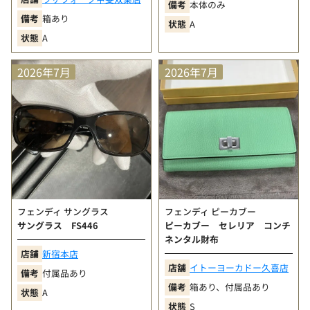
備考
本体のみ
目立ちにくい擦れや小傷などは見られるが、比較的良
備考
箱あり
状態
A
好な状態の商品
状態
A
B
（使用感あり）
角擦れ、汚れ、小傷、型崩れなど使用感が見られる商
2026年7月
2026年7月
品
フェンディ サングラス
フェンディ ピーカブー
サングラス FS446
ピーカブー セレリア コンチ
ネンタル財布
店舗
新宿本店
店舗
イトーヨーカドー久喜店
備考
付属品あり
備考
箱あり、付属品あり
状態
A
状態
S