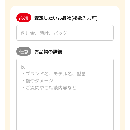
必須
査定したいお品物
(複数入力可)
任意
お品物の詳細