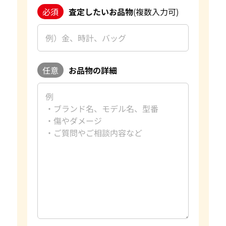
必須
査定したいお品物
(複数入力可)
任意
お品物の詳細