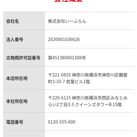
18金の相場価格情報
ヒスイ買取
ロレックス デイトジャスト買取
エルメス ケリー買取
ハリーウィンストン買取
金のアクセサリー買取
オパール買取
ロレックス 買取の参考価格一覧
エルメス買取の参考価格一覧
クロムハーツ買取
金貨買取
トパーズ買取
パテック フィリップ買取
シャネル買取
フレッド買取
貴金属買取
タンザナイト買取
パテック フィリップノーチラス買取
シャネル マトラッセ買取
ショーメ買取
会社名
株式会社いーふらん
プラチナ買取
アメジスト買取
オーデマ ピゲ買取
シャネル買取の参考価格一覧
ショパール買取
銀・シルバー買取
パライバトルマリン買取
オーデマ ピゲ ロイヤルオーク買取
ディオール買取
タサキ買取
パラジウム買取
キャッツアイ買取
ヴァシュロン・コンスタンタン買取
セリーヌ買取
法人番号
2020001036626
ダミアーニ買取
アレキサンドライト買取
A.ランゲ&ゾーネ買取
フェンディ買取
ピアジェ買取
ガーネット買取
ブレゲ買取
グッチ買取
ブシュロン買取
アクアマリン買取
オメガ買取
プラダ買取
古物商許可証番号
第451380001308号
モーブッサン買取
ウブロ買取
ミキモト買取
IWC買取
グラフ買取
〒221-0835 神奈川県横浜市神奈川区鶴屋
カルティエ買取
本店所在地
フランク ミュラー買取
町3-33-7 若葉ビル1階
リシャール・ミル買取
タグ・ホイヤー買取
〒220-6115 神奈川県横浜市西区みなとみ
パネライ買取
本社所在地
らい2丁目3-3 クイーンズタワーB 15階
チューダー（チュードル）買取
電話番号
0120-555-600