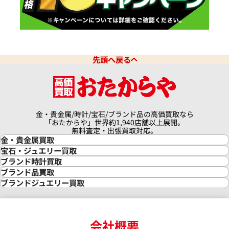
先頭へ戻る
金・貴金属/時計/宝石/ブランド品の高価買取なら
「おたからや」世界約1,940店舗以上展開。
無料査定・出張買取対応。
金・貴金属買取
金買取
宝石・ジュエリー買取
金の相場価格情報
宝石・ジュエリー買取
ブランド時計買取
金の参考買取価格一覧
ダイヤモンド買取
時計買取
ブランド品買取
インゴット買取
ダイヤモンド・宝石の参考価格一覧
ロレックス買取
ブランド買取
ブランドジュエリー買取
インゴットの相場価格情報
リング・結婚指輪買取
ロレックス デイトナ買取
ルイ・ヴィトン買取
カルティエ買取
24金買取
エメラルド買取
ロレックス サブマリーナー買取
ルイ・ヴィトン買取の参考価格一覧
ティファニー買取
24金の相場価格情報
サファイア買取
ロレックス GMTマスター買取
エルメス買取
ブルガリ買取
18金買取
ルビー買取
ロレックス エクスプローラー買取
会社概要
エルメス バーキン買取
ヴァンクリーフ＆アーペル買取