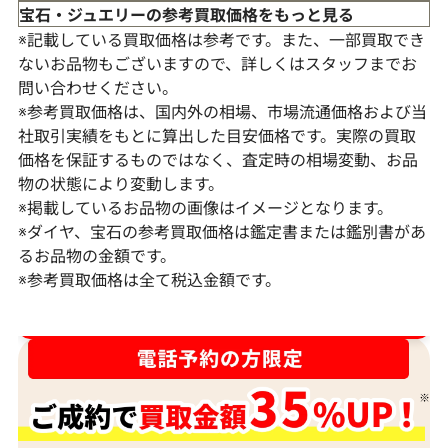
宝石・ジュエリーの参考買取価格をもっと見る
※記載している買取価格は参考です。また、一部買取でき
ないお品物もございますので、詳しくはスタッフまでお
問い合わせください。
※参考買取価格は、国内外の相場、市場流通価格および当
社取引実績をもとに算出した目安価格です。実際の買取
価格を保証するものではなく、査定時の相場変動、お品
物の状態により変動します。
※掲載しているお品物の画像はイメージとなります。
Pt･Pm900 ダイヤモンド ネックレス
K18 ダイヤモ
※ダイヤ、宝石の参考買取価格は鑑定書または鑑別書があ
17.45ct
6ct
るお品物の金額です。
※参考買取価格は全て税込金額です。
参考買取価格
参考買取価格
1,523,000
円
1,308,000
円
2026年2月11日時点
2026年2月11日
ダイヤ･宝石買取強化中！売るなら今！