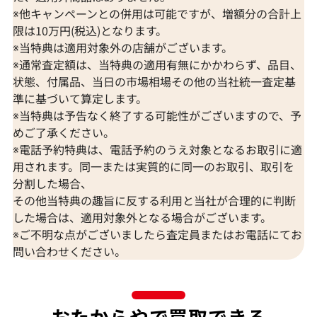
※他キャンペーンとの併用は可能ですが、増額分の合計上
限は10万円(税込)となります。
※当特典は適用対象外の店舗がございます。
※通常査定額は、当特典の適用有無にかかわらず、品目、
状態、付属品、当日の市場相場その他の当社統一査定基
準に基づいて算定します。
※当特典は予告なく終了する可能性がございますので、予
K18 ブルートパーズ・ダイヤモンド
K18 トルマリン
めご了承ください。
65.57・0.26・0.06ct
D0.15ct
※電話予約特典は、電話予約のうえ対象となるお取引に適
参考買取価格
参考買取価格
用されます。同一または実質的に同一のお取引、取引を
309,000
円
297,000
円
分割した場合、
2026年7月10日時点
2026年7月10日
その他当特典の趣旨に反する利用と当社が合理的に判断
した場合は、適用対象外となる場合がございます。
※ご不明な点がございましたら査定員またはお電話にてお
問い合わせください。
おたからやで買取できる