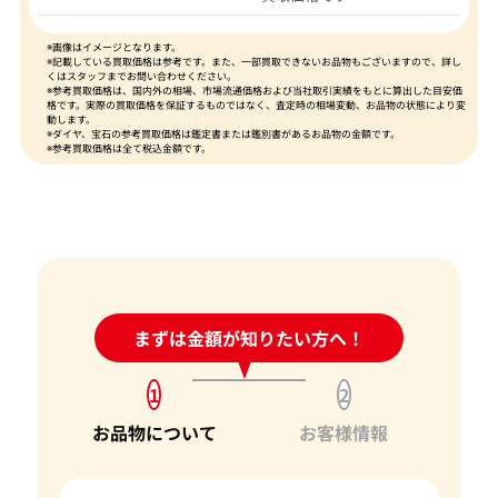
※画像はイメージとなります。
※記載している買取価格は参考です。また、一部買取できないお品物もございますので、詳し
くはスタッフまでお問い合わせください。
※参考買取価格は、国内外の相場、市場流通価格および当社取引実績をもとに算出した目安価
格です。実際の買取価格を保証するものではなく、査定時の相場変動、お品物の状態により変
動します。
※ダイヤ、宝石の参考買取価格は鑑定書または鑑別書があるお品物の金額です。
※参考買取価格は全て税込金額です。
24時間受付中!
まずは金額が知りたい方へ！
問い合わせフォーム
1
2
お品物について
お客様情報