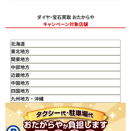
ダイヤ・宝石買取 おたからや
キャンペーン対象店舗
北海道
東北地方
青森県
関東地方
岩手県
東京都
中部地方
宮城県
神奈川県
新潟県
近畿地方
秋田県
埼玉県
富山県
三重県
中国地方
山形県
千葉県
石川県
滋賀県
鳥取県
四国地方
福島県
茨城県
山梨県
京都府
島根県
徳島県
九州地方・沖縄
栃木県
長野県
大阪府
岡山県
香川県
福岡県
群馬県
岐阜県
兵庫県
広島県
愛媛県
佐賀県
静岡県
奈良県
山口県
長崎県
愛知県
和歌山県
熊本県