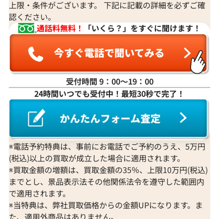
上限・条件がございます。 下記に記載の詳細を必ずご確
認ください。
通話料無料！
「いくら？」をすぐに聞けます！
受付時間 9：00〜19：00
24時間いつでも受付中！最短30秒で完了！
K18WG ダイヤモンド ネックレス 3.31ct
K18 ダイヤモンド
参考買取価格
参考買取価格
1,274,000
円
1,251,000
円
2026年3月11日時点
2026年2月11日
※電話予約特典は、事前にお電話でご予約のうえ、5万円
(税込)以上の買取が成立した場合に適用されます。
※買取金額の増額は、買取金額の35％、上限10万円(税込)
までとし、景品表示法その他関係法令を遵守した範囲内
で適用されます。
※当特典は、弊社買取価格からの金額UPになります。ま
た、適用外商品はありません。