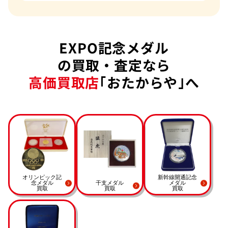
EXPO記念メダル
の買取・査定なら
高価買取店
｢おたからや｣へ
オリンピック記
新幹線開通記念
念メダル
干支メダル
メダル
買取
買取
買取