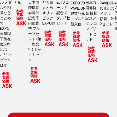
ル メダ
とめ
日本国
ど大量
2010 ゴ
E
日本万
EXPO’70
PAVILION
ルや勲
際博覧
まとめ
ールド
国博覧
PAVILION
観覧記念
参考
章など
会開催
オリン
記念メ
会 観覧
観覧記念
メダル
買取
価格
まとめ
記念千
ピック
ダル 5枚
記念メ
メダル/
額装 計
ASK
て
円銀貨
EXPO他
セット
ダル コ
額入他
2セット
EXPO、
幣 プル
ンプリ
参考
参考
参考
参考
天皇陛
ーフセ
ートセ
買取
買取
買取
買取
価格
価格
下御在
ット (第
ット
価格
価格
ASK
ASK
位60年
一次発
ASK
ASK
参考
記念、
行) ミャ
買取
オリン
クミャ
価格
ASK
ピック
ク
ほか
参考
買取
参考
価格
買取
ASK
価格
ASK