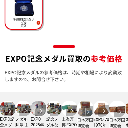
沖縄復帰記念メ
ダル
買取
EXPO記念メダル買取の
参考価格
EXPO記念メダルの参考価格は、時期や相場により変動致
しますので、お問合せ下さい。
EXPO記
メダル
EXPO
記念メ
上海万
EXPO’70
日本万国
日本万国
念メダ
勲章 ま
2025年
ダルな
博 EXPO
1970年
博覧会
博覧会