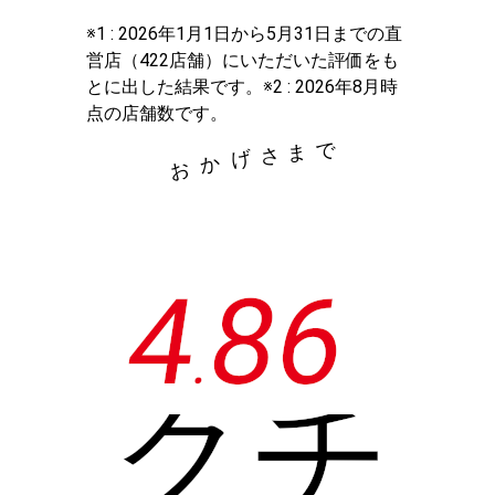
※1 : 2026年1月1日から5月31日までの直
営店（422店舗）にいただいた評価をも
とに出した結果です。※2 : 2026年8月時
点の店舗数です。
で
ま
さ
げ
か
お
4
8
6
.
クチ