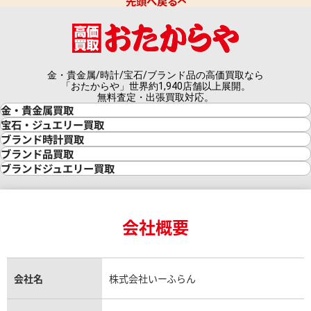
先頭へ戻る
金・貴金属/時計/宝石/ブランド品の高価買取なら
「おたからや」世界約1,940店舗以上展開。
無料査定・出張買取対応。
金・貴金属買取
金買取
宝石・ジュエリー買取
金の相場価格情報
宝石・ジュエリー買取
ブランド時計買取
金の参考買取価格一覧
ダイヤモンド買取
時計買取
ブランド品買取
インゴット買取
ダイヤモンド・宝石の参考価格一覧
ロレックス買取
ブランド買取
ブランドジュエリー買取
インゴットの相場価格情報
リング・結婚指輪買取
ロレックス デイトナ買取
ルイ・ヴィトン買取
カルティエ買取
24金買取
エメラルド買取
ロレックス サブマリーナー買取
ルイ・ヴィトン買取の参考価格一覧
ティファニー買取
24金の相場価格情報
サファイア買取
ロレックス GMTマスター買取
エルメス買取
ブルガリ買取
18金買取
ルビー買取
ロレックス エクスプローラー買取
会社概要
エルメス バーキン買取
ヴァンクリーフ＆アーペル買取
18金の相場価格情報
ヒスイ買取
ロレックス デイトジャスト買取
エルメス ケリー買取
ハリーウィンストン買取
金のアクセサリー買取
オパール買取
ロレックス 買取の参考価格一覧
エルメス買取の参考価格一覧
クロムハーツ買取
金貨買取
トパーズ買取
パテック フィリップ買取
シャネル買取
フレッド買取
貴金属買取
タンザナイト買取
パテック フィリップノーチラス買取
シャネル マトラッセ買取
ショーメ買取
会社名
株式会社いーふらん
プラチナ買取
アメジスト買取
オーデマ ピゲ買取
シャネル買取の参考価格一覧
ショパール買取
銀・シルバー買取
パライバトルマリン買取
オーデマ ピゲ ロイヤルオーク買取
ディオール買取
タサキ買取