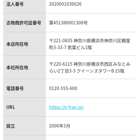
パラジウム買取
キャッツアイ買取
ヴァシュロン・コンスタンタン買取
セリーヌ買取
法人番号
2020001036626
ダミアーニ買取
アレキサンドライト買取
A.ランゲ&ゾーネ買取
フェンディ買取
ピアジェ買取
ガーネット買取
ブレゲ買取
グッチ買取
ブシュロン買取
アクアマリン買取
オメガ買取
プラダ買取
古物商許可証番号
第451380001308号
モーブッサン買取
ウブロ買取
ミキモト買取
IWC買取
グラフ買取
〒221-0835 神奈川県横浜市神奈川区鶴屋
カルティエ買取
本店所在地
フランク ミュラー買取
町3-33-7 若葉ビル1階
リシャール・ミル買取
タグ・ホイヤー買取
〒220-6115 神奈川県横浜市西区みなとみ
パネライ買取
本社所在地
らい2丁目3-3 クイーンズタワーB 15階
チューダー（チュードル）買取
電話番号
0120-555-600
URL
https://e-fran.jp/
設立
2000年3月