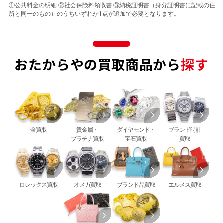
①公共料金の明細 ②社会保険料領収書 ③納税証明書（身分証明書に記載の住
所と同一のもの）のうちいずれか1点が追加で必要となります。
おたからやの買取商品から
探す
金買取
貴金属・
ダイヤモンド・
ブランド時計
プラチナ買取
宝石買取
買取
ロレックス買取
オメガ買取
ブランド品買取
エルメス買取