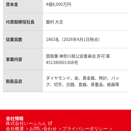
資本金
4億8,000万円
代表取締役社長
鹿村 大志
従業員数
1863名（2026年4月1日時点）
買取業 神奈川県公安委員会 許可 第
事業内容
451380001308号
ダイヤモンド、金、貴金属、時計、バッ
取扱品目
グ、切手、古銭、食器、骨董品、絵画等
会社情報
株式会社いーふらん
会社概要
お問い合わせ
プライバシーポリシー