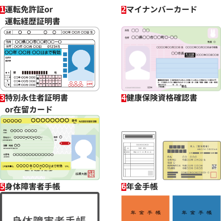
運転免許証or
マイナンバーカード
1
2
運転経歴証明書
特別永住者証明書
健康保険資格確認書
3
4
or在留カード
身体障害者手帳
年金手帳
5
6