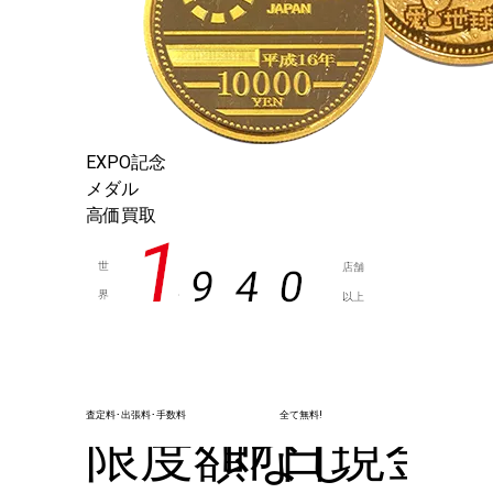
EXPO記念
メダル
高価買取
1
世
店舗
9
4
0
界
以上
,
査定料･出張料･手数料
全て無料!
限度額なし
即日現金化