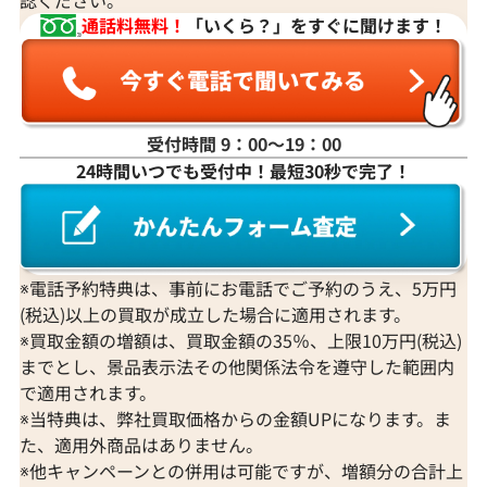
通話料無料！
「いくら？」をすぐに聞けます！
受付時間 9：00〜19：00
24時間いつでも受付中！最短30秒で完了！
K18WG ダイヤモンド ネックレス 3.31ct
K18 ダイヤモンド
参考買取価格
参考買取価格
1,274,000
円
1,251,000
円
2026年3月11日時点
2026年2月11日
※電話予約特典は、事前にお電話でご予約のうえ、5万円
(税込)以上の買取が成立した場合に適用されます。
※買取金額の増額は、買取金額の35％、上限10万円(税込)
までとし、景品表示法その他関係法令を遵守した範囲内
で適用されます。
※当特典は、弊社買取価格からの金額UPになります。ま
た、適用外商品はありません。
※他キャンペーンとの併用は可能ですが、増額分の合計上