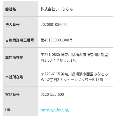
金貨買取
トパーズ買取
パテック フィリップ買取
シャネル買取
フレッド買取
貴金属買取
タンザナイト買取
パテック フィリップノーチラス買取
シャネル マトラッセ買取
ショーメ買取
会社名
株式会社いーふらん
プラチナ買取
アメジスト買取
オーデマ ピゲ買取
シャネル買取の参考価格一覧
ショパール買取
銀・シルバー買取
パライバトルマリン買取
オーデマ ピゲ ロイヤルオーク買取
ディオール買取
タサキ買取
パラジウム買取
キャッツアイ買取
ヴァシュロン・コンスタンタン買取
セリーヌ買取
法人番号
2020001036626
ダミアーニ買取
アレキサンドライト買取
A.ランゲ&ゾーネ買取
フェンディ買取
ピアジェ買取
ガーネット買取
ブレゲ買取
グッチ買取
ブシュロン買取
アクアマリン買取
オメガ買取
プラダ買取
古物商許可証番号
第451380001308号
モーブッサン買取
ウブロ買取
ミキモト買取
IWC買取
グラフ買取
〒221-0835 神奈川県横浜市神奈川区鶴屋
カルティエ買取
本店所在地
フランク ミュラー買取
町3-33-7 若葉ビル1階
リシャール・ミル買取
タグ・ホイヤー買取
〒220-6115 神奈川県横浜市西区みなとみ
パネライ買取
本社所在地
らい2丁目3-3 クイーンズタワーB 15階
チューダー（チュードル）買取
電話番号
0120-555-600
URL
https://e-fran.jp/