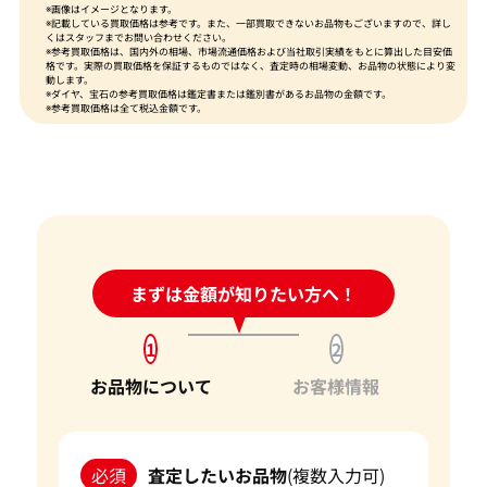
※画像はイメージとなります。
※記載している買取価格は参考です。また、一部買取できないお品物もございますので、詳し
くはスタッフまでお問い合わせください。
※参考買取価格は、国内外の相場、市場流通価格および当社取引実績をもとに算出した目安価
格です。実際の買取価格を保証するものではなく、査定時の相場変動、お品物の状態により変
動します。
※ダイヤ、宝石の参考買取価格は鑑定書または鑑別書があるお品物の金額です。
※参考買取価格は全て税込金額です。
24時間受付中!
まずは金額が知りたい方へ！
問い合わせフォーム
1
2
お品物について
お客様情報
必須
査定したいお品物
(複数入力可)