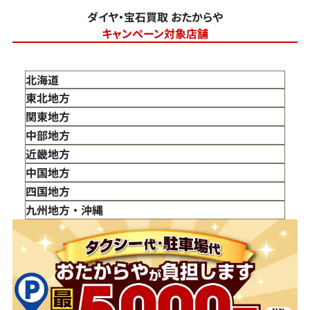
ダイヤ・宝石買取 おたからや
キャンペーン対象店舗
北海道
東北地方
青森県
関東地方
岩手県
東京都
中部地方
宮城県
神奈川県
新潟県
近畿地方
秋田県
埼玉県
富山県
三重県
中国地方
山形県
千葉県
石川県
滋賀県
鳥取県
四国地方
福島県
茨城県
山梨県
京都府
島根県
徳島県
九州地方・沖縄
栃木県
長野県
大阪府
岡山県
香川県
福岡県
群馬県
岐阜県
兵庫県
広島県
愛媛県
佐賀県
静岡県
奈良県
山口県
長崎県
愛知県
和歌山県
熊本県
大分県