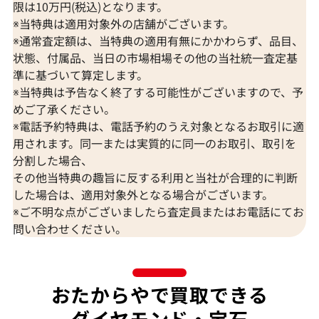
限は10万円(税込)となります。
※当特典は適用対象外の店舗がございます。
※通常査定額は、当特典の適用有無にかかわらず、品目、
状態、付属品、当日の市場相場その他の当社統一査定基
準に基づいて算定します。
※当特典は予告なく終了する可能性がございますので、予
K18 ブルートパーズ・ダイヤモンド
K18 トルマリン
めご了承ください。
65.57・0.26・0.06ct
D0.15ct
※電話予約特典は、電話予約のうえ対象となるお取引に適
参考買取価格
参考買取価格
用されます。同一または実質的に同一のお取引、取引を
309,000
円
297,000
円
分割した場合、
2026年7月10日時点
2026年7月10日
その他当特典の趣旨に反する利用と当社が合理的に判断
した場合は、適用対象外となる場合がございます。
※ご不明な点がございましたら査定員またはお電話にてお
問い合わせください。
おたからやで買取できる
ダイヤモンド・宝石