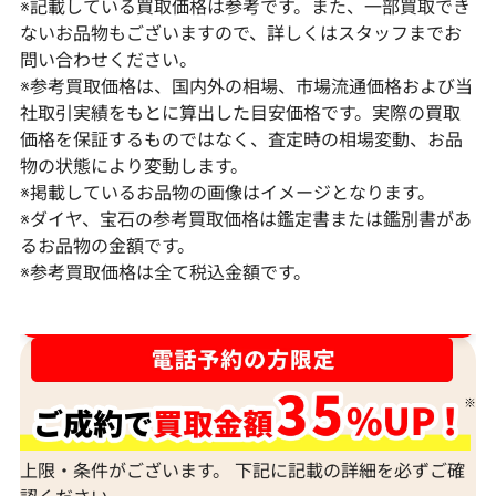
※記載している買取価格は参考です。また、一部買取でき
ないお品物もございますので、詳しくはスタッフまでお
問い合わせください。
※参考買取価格は、国内外の相場、市場流通価格および当
社取引実績をもとに算出した目安価格です。実際の買取
価格を保証するものではなく、査定時の相場変動、お品
物の状態により変動します。
※掲載しているお品物の画像はイメージとなります。
Pt･Pm900 ダイヤモンド ネックレス
K18 ダイヤモ
※ダイヤ、宝石の参考買取価格は鑑定書または鑑別書があ
17.45ct
6ct
るお品物の金額です。
※参考買取価格は全て税込金額です。
参考買取価格
参考買取価格
1,523,000
円
1,308,000
円
2026年2月11日時点
2026年2月11日
ダイヤ･宝石買取強化中！売るなら今！
上限・条件がございます。 下記に記載の詳細を必ずご確
認ください。