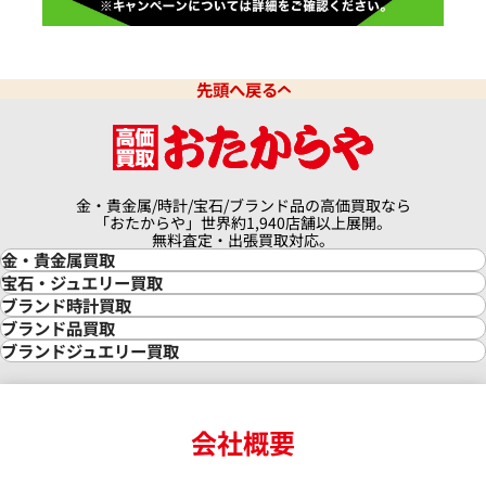
先頭へ戻る
金・貴金属/時計/宝石/ブランド品の高価買取なら
「おたからや」世界約1,940店舗以上展開。
無料査定・出張買取対応。
金・貴金属買取
金買取
宝石・ジュエリー買取
金の相場価格情報
宝石・ジュエリー買取
ブランド時計買取
金の参考買取価格一覧
ダイヤモンド買取
時計買取
ブランド品買取
インゴット買取
ダイヤモンド・宝石の参考価格一覧
ロレックス買取
ブランド買取
ブランドジュエリー買取
インゴットの相場価格情報
リング・結婚指輪買取
ロレックス デイトナ買取
ルイ・ヴィトン買取
カルティエ買取
24金買取
エメラルド買取
ロレックス サブマリーナー買取
ルイ・ヴィトン買取の参考価格一覧
ティファニー買取
24金の相場価格情報
サファイア買取
ロレックス GMTマスター買取
エルメス買取
ブルガリ買取
18金買取
ルビー買取
ロレックス エクスプローラー買取
会社概要
エルメス バーキン買取
ヴァンクリーフ＆アーペル買取
18金の相場価格情報
ヒスイ買取
ロレックス デイトジャスト買取
エルメス ケリー買取
ハリーウィンストン買取
金のアクセサリー買取
オパール買取
ロレックス 買取の参考価格一覧
エルメス買取の参考価格一覧
クロムハーツ買取