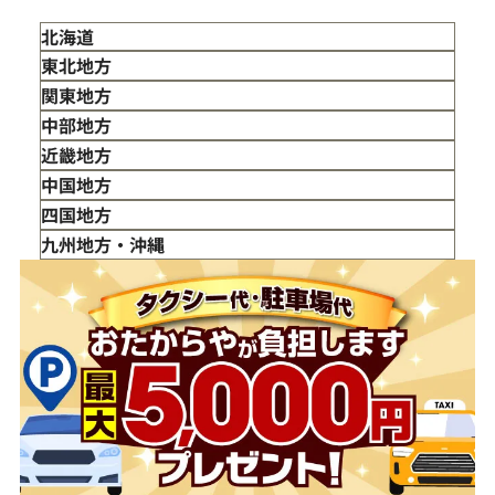
北海道
東北地方
青森県
関東地方
岩手県
東京都
中部地方
宮城県
神奈川県
新潟県
近畿地方
秋田県
埼玉県
富山県
三重県
中国地方
山形県
千葉県
石川県
滋賀県
鳥取県
四国地方
福島県
茨城県
山梨県
京都府
島根県
徳島県
九州地方・沖縄
栃木県
長野県
大阪府
岡山県
香川県
福岡県
群馬県
岐阜県
兵庫県
広島県
愛媛県
佐賀県
静岡県
奈良県
山口県
長崎県
愛知県
和歌山県
熊本県
大分県
宮崎県
鹿児島県