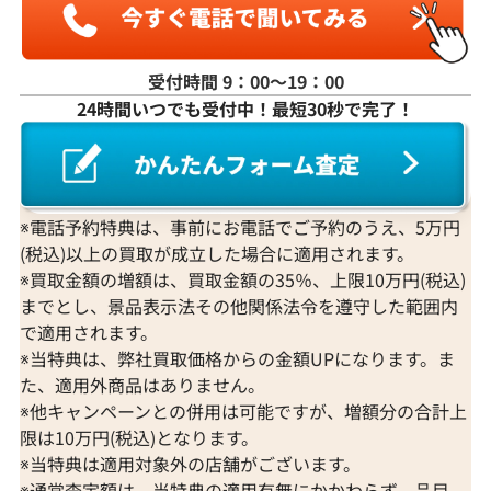
受付時間 9：00〜19：00
24時間いつでも受付中！最短30秒で完了！
K18WG ダイヤモンド ネックレス 3.31ct
K18 ダイヤモンド
参考買取価格
参考買取価格
1,274,000
円
1,251,000
円
2026年3月11日時点
2026年2月11日
※電話予約特典は、事前にお電話でご予約のうえ、5万円
(税込)以上の買取が成立した場合に適用されます。
※買取金額の増額は、買取金額の35％、上限10万円(税込)
までとし、景品表示法その他関係法令を遵守した範囲内
で適用されます。
※当特典は、弊社買取価格からの金額UPになります。ま
た、適用外商品はありません。
※他キャンペーンとの併用は可能ですが、増額分の合計上
限は10万円(税込)となります。
※当特典は適用対象外の店舗がございます。
※通常査定額は、当特典の適用有無にかかわらず、品目、