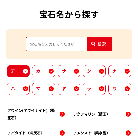
宝石名から探す
検索
ア
カ
サ
タ
ナ
ハ
マ
ヤ
ラ
ワ
アウイン(アウイナイト)（藍
アクアマリン（藍玉）
宝石）
アパタイト（燐灰石）
アメシスト（紫水晶）