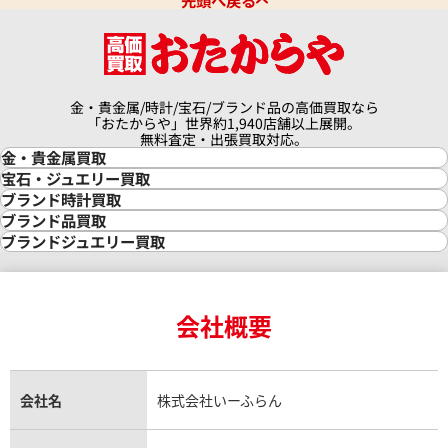
先頭へ戻る
金・貴金属/時計/宝石/ブランド品の高価買取なら
「おたからや」世界約1,940店舗以上展開。
無料査定・出張買取対応。
金・貴金属買取
金買取
宝石・ジュエリー買取
金の相場価格情報
宝石・ジュエリー買取
ブランド時計買取
金の参考買取価格一覧
ダイヤモンド買取
時計買取
ブランド品買取
インゴット買取
ダイヤモンド・宝石の参考価格一覧
ロレックス買取
ブランド買取
ブランドジュエリー買取
インゴットの相場価格情報
リング・結婚指輪買取
ロレックス デイトナ買取
ルイ・ヴィトン買取
カルティエ買取
24金買取
エメラルド買取
ロレックス サブマリーナー買取
ルイ・ヴィトン買取の参考価格一覧
ティファニー買取
24金の相場価格情報
サファイア買取
ロレックス GMTマスター買取
エルメス買取
ブルガリ買取
18金買取
ルビー買取
ロレックス エクスプローラー買取
会社概要
エルメス バーキン買取
ヴァンクリーフ＆アーペル買取
18金の相場価格情報
ヒスイ買取
ロレックス デイトジャスト買取
エルメス ケリー買取
ハリーウィンストン買取
金のアクセサリー買取
オパール買取
ロレックス 買取の参考価格一覧
エルメス買取の参考価格一覧
クロムハーツ買取
金貨買取
トパーズ買取
パテック フィリップ買取
シャネル買取
フレッド買取
貴金属買取
タンザナイト買取
パテック フィリップノーチラス買取
シャネル マトラッセ買取
ショーメ買取
会社名
株式会社いーふらん
プラチナ買取
アメジスト買取
オーデマ ピゲ買取
シャネル買取の参考価格一覧
ショパール買取
銀・シルバー買取
パライバトルマリン買取
オーデマ ピゲ ロイヤルオーク買取
ディオール買取
タサキ買取