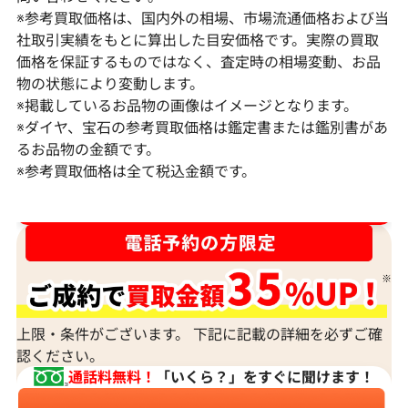
※参考買取価格は、国内外の相場、市場流通価格および当
社取引実績をもとに算出した目安価格です。実際の買取
価格を保証するものではなく、査定時の相場変動、お品
物の状態により変動します。
※掲載しているお品物の画像はイメージとなります。
Pt･Pm900 ダイヤモンド ネックレス
K18 ダイヤモ
※ダイヤ、宝石の参考買取価格は鑑定書または鑑別書があ
17.45ct
6ct
るお品物の金額です。
※参考買取価格は全て税込金額です。
参考買取価格
参考買取価格
1,523,000
円
1,308,000
円
2026年2月11日時点
2026年2月11日
ダイヤ･宝石買取強化中！売るなら今！
上限・条件がございます。 下記に記載の詳細を必ずご確
認ください。
通話料無料！
「いくら？」をすぐに聞けます！