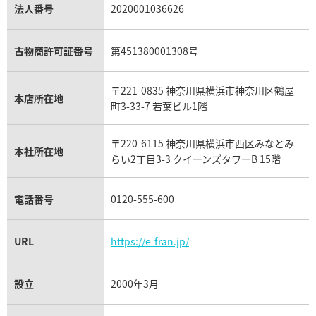
パラジウム買取
キャッツアイ買取
ヴァシュロン・コンスタンタン買取
セリーヌ買取
法人番号
2020001036626
ダミアーニ買取
アレキサンドライト買取
A.ランゲ&ゾーネ買取
フェンディ買取
ピアジェ買取
ガーネット買取
ブレゲ買取
グッチ買取
ブシュロン買取
アクアマリン買取
オメガ買取
プラダ買取
古物商許可証番号
第451380001308号
モーブッサン買取
ウブロ買取
ミキモト買取
IWC買取
グラフ買取
〒221-0835 神奈川県横浜市神奈川区鶴屋
カルティエ買取
本店所在地
フランク ミュラー買取
町3-33-7 若葉ビル1階
リシャール・ミル買取
タグ・ホイヤー買取
〒220-6115 神奈川県横浜市西区みなとみ
パネライ買取
本社所在地
らい2丁目3-3 クイーンズタワーB 15階
チューダー（チュードル）買取
電話番号
0120-555-600
URL
https://e-fran.jp/
設立
2000年3月