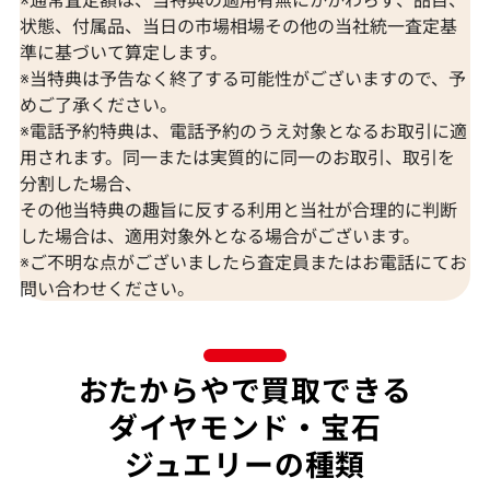
状態、付属品、当日の市場相場その他の当社統一査定基
準に基づいて算定します。
※当特典は予告なく終了する可能性がございますので、予
K18 ブルートパーズ・ダイヤモンド
K18 トルマリン
めご了承ください。
65.57・0.26・0.06ct
D0.15ct
※電話予約特典は、電話予約のうえ対象となるお取引に適
参考買取価格
参考買取価格
用されます。同一または実質的に同一のお取引、取引を
309,000
円
297,000
円
分割した場合、
2026年7月10日時点
2026年7月10日
その他当特典の趣旨に反する利用と当社が合理的に判断
した場合は、適用対象外となる場合がございます。
※ご不明な点がございましたら査定員またはお電話にてお
問い合わせください。
おたからやで買取できる
ダイヤモンド・宝石
ジュエリーの種類