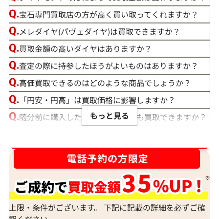
宝石専門買取店の方が高く買い取ってくれますか？
メレダイヤ(パヴェダイヤ)は買取できますか？
買取金額の高いダイヤはありますか？
査定の際に持参したほうがよいものはありますか？
高価買取できるのはどのような商品でしょうか？
「円安・円高」は買取価格に影響しますか？
もっと見る
随分前に購入したダイヤモンドでも買取できますか？
ルースや原石は買取できる？
ダイヤ･宝石買取強化中！売るなら今！
宝石の大きさは買取価格に影響する？
ダイヤモンドの買取価格には、どんなことが影響しま
すか？
身分証明書がなぜ必要？
上限・条件がございます。 下記に記載の詳細を必ずご確
認ください。