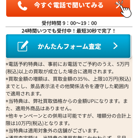
受付時間 9：00〜19：00
24時間いつでも受付中！最短30秒で完了！
K18WG ダイヤモンド ネックレス 3.31ct
K18 ダイヤモンド
参考買取価格
参考買取価格
1,274,000
円
1,251,000
円
2026年3月11日時点
2026年2月11日
※電話予約特典は、事前にお電話でご予約のうえ、5万円
(税込)以上の買取が成立した場合に適用されます。
※買取金額の増額は、買取金額の35％、上限10万円(税込)
までとし、景品表示法その他関係法令を遵守した範囲内
で適用されます。
※当特典は、弊社買取価格からの金額UPになります。ま
た、適用外商品はありません。
※他キャンペーンとの併用は可能ですが、増額分の合計上
限は10万円(税込)となります。
※当特典は適用対象外の店舗がございます。
※通常査定額は、当特典の適用有無にかかわらず、品目、