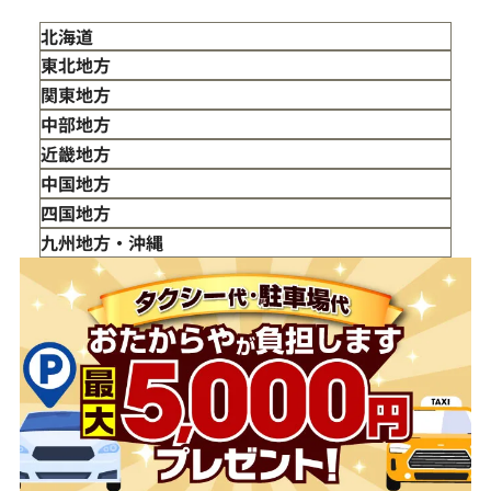
北海道
東北地方
青森県
関東地方
岩手県
東京都
中部地方
宮城県
神奈川県
新潟県
近畿地方
秋田県
埼玉県
富山県
三重県
中国地方
山形県
千葉県
石川県
滋賀県
鳥取県
四国地方
福島県
茨城県
山梨県
京都府
島根県
徳島県
九州地方・沖縄
栃木県
長野県
大阪府
岡山県
香川県
福岡県
群馬県
岐阜県
兵庫県
広島県
愛媛県
佐賀県
静岡県
奈良県
山口県
長崎県
愛知県
和歌山県
熊本県
大分県
宮崎県
鹿児島県