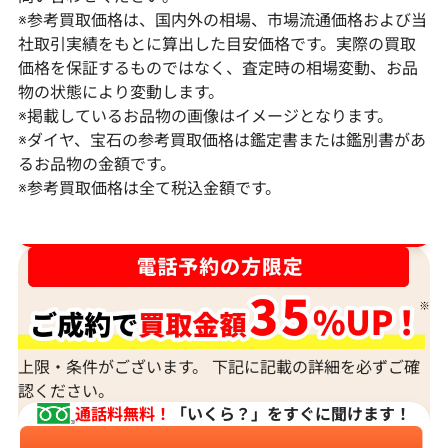
※参考買取価格は、国内外の相場、市場流通価格および当
社取引実績をもとに算出した目安価格です。実際の買取
価格を保証するものではなく、査定時の相場変動、お品
物の状態により変動します。
※掲載しているお品物の画像はイメージとなります。
Pt･Pm900 ダイヤモンド ネックレス
K18 ダイヤモ
※ダイヤ、宝石の参考買取価格は鑑定書または鑑別書があ
17.45ct
6ct
るお品物の金額です。
※参考買取価格は全て税込金額です。
参考買取価格
参考買取価格
1,523,000
円
1,308,000
円
2026年2月11日時点
2026年2月11日
ダイヤ･宝石買取強化中！売るなら今！
上限・条件がございます。 下記に記載の詳細を必ずご確
認ください。
通話料無料！
「いくら？」をすぐに聞けます！