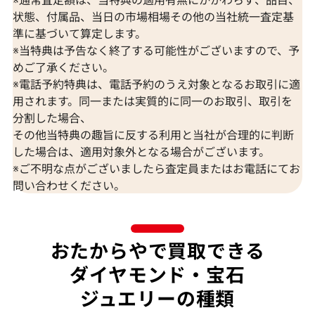
状態、付属品、当日の市場相場その他の当社統一査定基
準に基づいて算定します。
※当特典は予告なく終了する可能性がございますので、予
K18 ブルートパーズ・ダイヤモンド
K18 トルマリン
めご了承ください。
65.57・0.26・0.06ct
D0.15ct
※電話予約特典は、電話予約のうえ対象となるお取引に適
参考買取価格
参考買取価格
用されます。同一または実質的に同一のお取引、取引を
309,000
円
297,000
円
分割した場合、
2026年7月10日時点
2026年7月10日
その他当特典の趣旨に反する利用と当社が合理的に判断
した場合は、適用対象外となる場合がございます。
※ご不明な点がございましたら査定員またはお電話にてお
問い合わせください。
おたからやで買取できる
ダイヤモンド・宝石
ジュエリーの種類