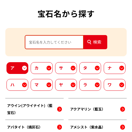
宝石名から探す
検索
ア
カ
サ
タ
ナ
ハ
マ
ヤ
ラ
ワ
アウイン(アウイナイト)（藍
アクアマリン（藍玉）
宝石）
アパタイト（燐灰石）
アメシスト（紫水晶）