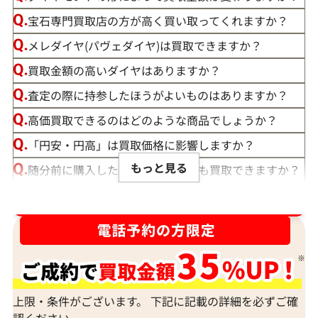
宝石専門買取店の方が高く買い取ってくれますか？
メレダイヤ(パヴェダイヤ)は買取できますか？
買取金額の高いダイヤはありますか？
査定の際に持参したほうがよいものはありますか？
高価買取できるのはどのような商品でしょうか？
「円安・円高」は買取価格に影響しますか？
もっと見る
随分前に購入したダイヤモンドでも買取できますか？
ルースや原石は買取できる？
ダイヤ･宝石買取強化中！売るなら今！
宝石の大きさは買取価格に影響する？
ダイヤモンドの買取価格には、どんなことが影響しま
すか？
身分証明書がなぜ必要？
上限・条件がございます。 下記に記載の詳細を必ずご確
認ください。