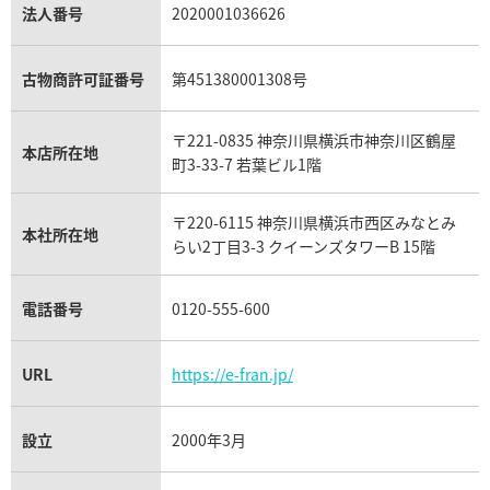
パラジウム買取
キャッツアイ買取
ヴァシュロン・コンスタンタン買取
セリーヌ買取
法人番号
2020001036626
ダミアーニ買取
アレキサンドライト買取
A.ランゲ&ゾーネ買取
フェンディ買取
ピアジェ買取
ガーネット買取
ブレゲ買取
グッチ買取
ブシュロン買取
アクアマリン買取
オメガ買取
プラダ買取
古物商許可証番号
第451380001308号
モーブッサン買取
ウブロ買取
ミキモト買取
IWC買取
グラフ買取
〒221-0835 神奈川県横浜市神奈川区鶴屋
カルティエ買取
本店所在地
フランク ミュラー買取
町3-33-7 若葉ビル1階
リシャール・ミル買取
タグ・ホイヤー買取
〒220-6115 神奈川県横浜市西区みなとみ
パネライ買取
本社所在地
らい2丁目3-3 クイーンズタワーB 15階
チューダー（チュードル）買取
電話番号
0120-555-600
URL
https://e-fran.jp/
設立
2000年3月