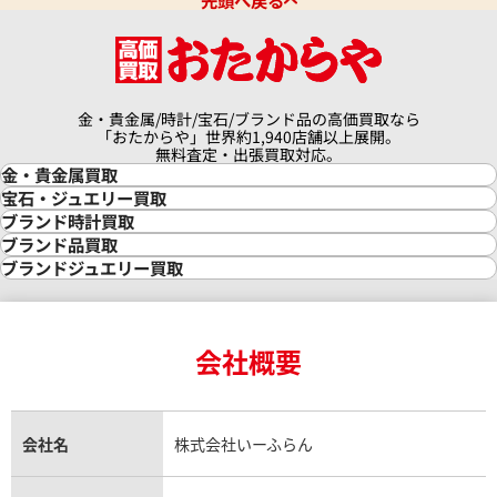
先頭へ戻る
金・貴金属/時計/宝石/ブランド品の高価買取なら
「おたからや」世界約1,940店舗以上展開。
無料査定・出張買取対応。
金・貴金属買取
金買取
宝石・ジュエリー買取
金の相場価格情報
宝石・ジュエリー買取
ブランド時計買取
金の参考買取価格一覧
ダイヤモンド買取
時計買取
ブランド品買取
インゴット買取
ダイヤモンド・宝石の参考価格一覧
ロレックス買取
ブランド買取
ブランドジュエリー買取
インゴットの相場価格情報
リング・結婚指輪買取
ロレックス デイトナ買取
ルイ・ヴィトン買取
カルティエ買取
24金買取
エメラルド買取
ロレックス サブマリーナー買取
ルイ・ヴィトン買取の参考価格一覧
ティファニー買取
24金の相場価格情報
サファイア買取
ロレックス GMTマスター買取
エルメス買取
ブルガリ買取
18金買取
ルビー買取
ロレックス エクスプローラー買取
会社概要
エルメス バーキン買取
ヴァンクリーフ＆アーペル買取
18金の相場価格情報
ヒスイ買取
ロレックス デイトジャスト買取
エルメス ケリー買取
ハリーウィンストン買取
金のアクセサリー買取
オパール買取
ロレックス 買取の参考価格一覧
エルメス買取の参考価格一覧
クロムハーツ買取
金貨買取
トパーズ買取
パテック フィリップ買取
シャネル買取
フレッド買取
貴金属買取
タンザナイト買取
パテック フィリップノーチラス買取
シャネル マトラッセ買取
ショーメ買取
会社名
株式会社いーふらん
プラチナ買取
アメジスト買取
オーデマ ピゲ買取
シャネル買取の参考価格一覧
ショパール買取
銀・シルバー買取
パライバトルマリン買取
オーデマ ピゲ ロイヤルオーク買取
ディオール買取
タサキ買取