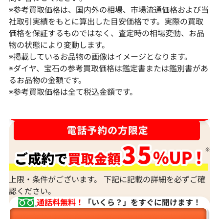
※参考買取価格は、国内外の相場、市場流通価格および当
社取引実績をもとに算出した目安価格です。実際の買取
価格を保証するものではなく、査定時の相場変動、お品
物の状態により変動します。
※掲載しているお品物の画像はイメージとなります。
Pt･Pm900 ダイヤモンド ネックレス
K18 ダイヤモ
※ダイヤ、宝石の参考買取価格は鑑定書または鑑別書があ
17.45ct
6ct
るお品物の金額です。
※参考買取価格は全て税込金額です。
参考買取価格
参考買取価格
1,523,000
円
1,308,000
円
2026年2月11日時点
2026年2月11日
ダイヤ･宝石買取強化中！売るなら今！
上限・条件がございます。 下記に記載の詳細を必ずご確
認ください。
通話料無料！
「いくら？」をすぐに聞けます！