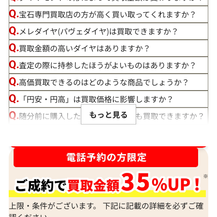
宝石専門買取店の方が高く買い取ってくれますか？
メレダイヤ(パヴェダイヤ)は買取できますか？
買取金額の高いダイヤはありますか？
査定の際に持参したほうがよいものはありますか？
高価買取できるのはどのような商品でしょうか？
「円安・円高」は買取価格に影響しますか？
もっと見る
随分前に購入したダイヤモンドでも買取できますか？
ルースや原石は買取できる？
ダイヤ･宝石買取強化中！売るなら今！
宝石の大きさは買取価格に影響する？
ダイヤモンドの買取価格には、どんなことが影響しま
すか？
身分証明書がなぜ必要？
上限・条件がございます。 下記に記載の詳細を必ずご確
認ください。