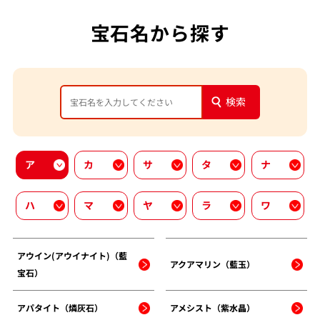
宝石名から探す
検索
ア
カ
サ
タ
ナ
ハ
マ
ヤ
ラ
ワ
アウイン(アウイナイト)（藍
アクアマリン（藍玉）
宝石）
アパタイト（燐灰石）
アメシスト（紫水晶）