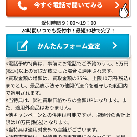
受付時間 9：00〜19：00
24時間いつでも受付中！最短30秒で完了！
K18WG ダイヤモンド ネックレス 3.31ct
K18 ダイヤモンド
参考買取価格
参考買取価格
1,274,000
円
1,251,000
円
2026年3月11日時点
2026年2月11日
※電話予約特典は、事前にお電話でご予約のうえ、5万円
(税込)以上の買取が成立した場合に適用されます。
※買取金額の増額は、買取金額の35％、上限10万円(税込)
までとし、景品表示法その他関係法令を遵守した範囲内
で適用されます。
※当特典は、弊社買取価格からの金額UPになります。ま
た、適用外商品はありません。
※他キャンペーンとの併用は可能ですが、増額分の合計上
限は10万円(税込)となります。
※当特典は適用対象外の店舗がございます。
※通常査定額は、当特典の適用有無にかかわらず、品目、