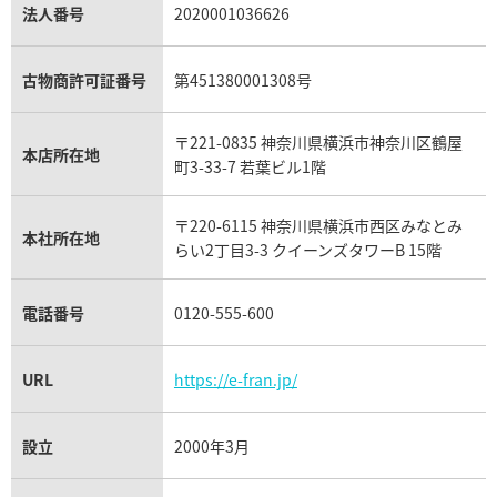
パラジウム買取
キャッツアイ買取
ヴァシュロン・コンスタンタン買取
セリーヌ買取
法人番号
2020001036626
ダミアーニ買取
アレキサンドライト買取
A.ランゲ&ゾーネ買取
フェンディ買取
ピアジェ買取
ガーネット買取
ブレゲ買取
グッチ買取
ブシュロン買取
アクアマリン買取
オメガ買取
プラダ買取
古物商許可証番号
第451380001308号
モーブッサン買取
ウブロ買取
ミキモト買取
IWC買取
グラフ買取
〒221-0835 神奈川県横浜市神奈川区鶴屋
カルティエ買取
本店所在地
フランク ミュラー買取
町3-33-7 若葉ビル1階
リシャール・ミル買取
タグ・ホイヤー買取
〒220-6115 神奈川県横浜市西区みなとみ
パネライ買取
本社所在地
らい2丁目3-3 クイーンズタワーB 15階
チューダー（チュードル）買取
電話番号
0120-555-600
URL
https://e-fran.jp/
設立
2000年3月