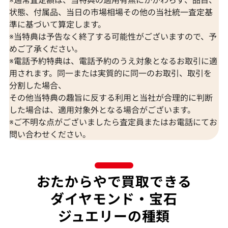
状態、付属品、当日の市場相場その他の当社統一査定基
準に基づいて算定します。
※当特典は予告なく終了する可能性がございますので、予
K18 ブルートパーズ・ダイヤモンド
K18 トルマリン
めご了承ください。
65.57・0.26・0.06ct
D0.15ct
※電話予約特典は、電話予約のうえ対象となるお取引に適
参考買取価格
参考買取価格
用されます。同一または実質的に同一のお取引、取引を
309,000
円
297,000
円
分割した場合、
2026年7月10日時点
2026年7月10日
その他当特典の趣旨に反する利用と当社が合理的に判断
した場合は、適用対象外となる場合がございます。
※ご不明な点がございましたら査定員またはお電話にてお
問い合わせください。
おたからやで買取できる
ダイヤモンド・宝石
ジュエリーの種類