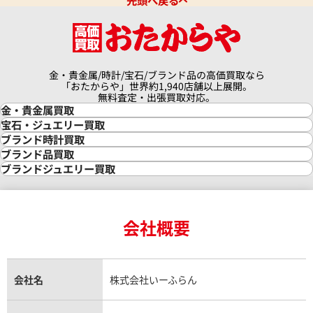
先頭へ戻る
金・貴金属/時計/宝石/ブランド品の高価買取なら
「おたからや」世界約1,940店舗以上展開。
無料査定・出張買取対応。
金・貴金属買取
金買取
宝石・ジュエリー買取
金の相場価格情報
宝石・ジュエリー買取
ブランド時計買取
金の参考買取価格一覧
ダイヤモンド買取
時計買取
ブランド品買取
インゴット買取
ダイヤモンド・宝石の参考価格一覧
ロレックス買取
ブランド買取
ブランドジュエリー買取
インゴットの相場価格情報
リング・結婚指輪買取
ロレックス デイトナ買取
ルイ・ヴィトン買取
カルティエ買取
24金買取
エメラルド買取
ロレックス サブマリーナー買取
ルイ・ヴィトン買取の参考価格一覧
ティファニー買取
24金の相場価格情報
サファイア買取
ロレックス GMTマスター買取
エルメス買取
ブルガリ買取
18金買取
ルビー買取
ロレックス エクスプローラー買取
会社概要
エルメス バーキン買取
ヴァンクリーフ＆アーペル買取
18金の相場価格情報
ヒスイ買取
ロレックス デイトジャスト買取
エルメス ケリー買取
ハリーウィンストン買取
金のアクセサリー買取
オパール買取
ロレックス 買取の参考価格一覧
エルメス買取の参考価格一覧
クロムハーツ買取
金貨買取
トパーズ買取
パテック フィリップ買取
シャネル買取
フレッド買取
貴金属買取
タンザナイト買取
パテック フィリップノーチラス買取
シャネル マトラッセ買取
ショーメ買取
会社名
株式会社いーふらん
プラチナ買取
アメジスト買取
オーデマ ピゲ買取
シャネル買取の参考価格一覧
ショパール買取
銀・シルバー買取
パライバトルマリン買取
オーデマ ピゲ ロイヤルオーク買取
ディオール買取
タサキ買取