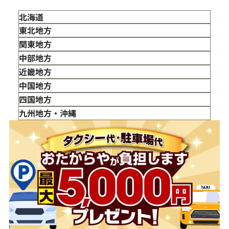
北海道
東北地方
青森県
関東地方
岩手県
東京都
中部地方
宮城県
神奈川県
新潟県
近畿地方
秋田県
埼玉県
富山県
三重県
中国地方
山形県
千葉県
石川県
滋賀県
鳥取県
四国地方
福島県
茨城県
山梨県
京都府
島根県
徳島県
九州地方・沖縄
栃木県
長野県
大阪府
岡山県
香川県
福岡県
群馬県
岐阜県
兵庫県
広島県
愛媛県
佐賀県
静岡県
奈良県
山口県
長崎県
愛知県
和歌山県
熊本県
大分県
宮崎県
鹿児島県