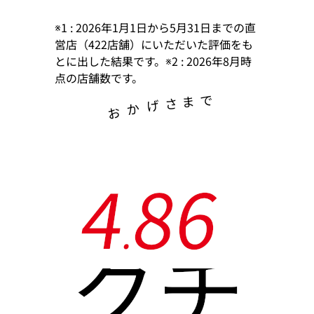
※1 : 2026年1月1日から5月31日までの直
営店（422店舗）にいただいた評価をも
とに出した結果です。※2 : 2026年8月時
点の店舗数です。
で
ま
さ
げ
か
お
4
8
6
.
クチ