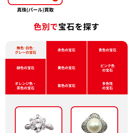
真珠(パール)買取
色別で
宝石を探す
ミキモト K18 パール・ダイヤモンド イヤ
ミキモト Pt･P
無色･白色･
リング・ブローチセット 約7.4Φ・0.1・
0.53・D0.07ct
赤色の宝石
青色の宝石
グレーの宝石
0.1ct
参考買取価格
参考買取価格
ASK
ピンク色
緑色の宝石
黄色の宝石
の宝石
0
円
2026年7月10日時点
2026年3月11日
オレンジ色・
多色性
紫色の宝石
茶色の宝石
の宝石