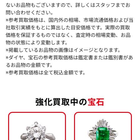
ないお品物もございますので、詳しくはスタッフまでお
問い合わせください。
※参考買取価格は、国内外の相場、市場流通価格および当
社取引実績をもとに算出した目安価格です。実際の買取
価格を保証するものではなく、査定時の相場変動、お品
物の状態により変動します。
※掲載しているお品物の画像はイメージとなります。
ミキモト K18 パール・ダイヤモンド リン
ミキモト K18 ダ
※ダイヤ、宝石の参考買取価格は鑑定書または鑑別書があ
グ 0.18ct
るお品物の金額です。
※参考買取価格は全て税込金額です。
参考買取価格
参考買取価格
117,000
円
98,000
円
2026年4月10日時点
2026年1月10日
強化買取中の
宝石