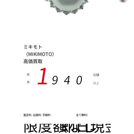
ミキモト
（MIKIMOTO）
高価買取
1
9
4
0
世
店舗
界
以上
,
査定料･出張料･手数料
全て無料!
限度額なし
即日現金化