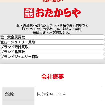
先頭へ戻る
金・貴金属/時計/宝石/ブランド品の高価買取なら
「おたからや」世界約1,940店舗以上展開。
無料査定・出張買取対応。
金・貴金属買取
金買取
宝石・ジュエリー買取
金の相場価格情報
宝石・ジュエリー買取
ブランド時計買取
金の参考買取価格一覧
ダイヤモンド買取
時計買取
ブランド品買取
インゴット買取
ダイヤモンド・宝石の参考価格一覧
ロレックス買取
ブランド買取
ブランドジュエリー買取
インゴットの相場価格情報
リング・結婚指輪買取
ロレックス デイトナ買取
ルイ・ヴィトン買取
カルティエ買取
24金買取
エメラルド買取
ロレックス サブマリーナー買取
ルイ・ヴィトン買取の参考価格一覧
ティファニー買取
24金の相場価格情報
サファイア買取
ロレックス GMTマスター買取
エルメス買取
ブルガリ買取
18金買取
ルビー買取
ロレックス エクスプローラー買取
会社概要
エルメス バーキン買取
ヴァンクリーフ＆アーペル買取
18金の相場価格情報
ヒスイ買取
ロレックス デイトジャスト買取
エルメス ケリー買取
ハリーウィンストン買取
金のアクセサリー買取
オパール買取
ロレックス 買取の参考価格一覧
エルメス買取の参考価格一覧
クロムハーツ買取
金貨買取
トパーズ買取
パテック フィリップ買取
シャネル買取
フレッド買取
貴金属買取
タンザナイト買取
パテック フィリップノーチラス買取
シャネル マトラッセ買取
ショーメ買取
会社名
株式会社いーふらん
プラチナ買取
アメジスト買取
オーデマ ピゲ買取
シャネル買取の参考価格一覧
ショパール買取
銀・シルバー買取
パライバトルマリン買取
オーデマ ピゲ ロイヤルオーク買取
ディオール買取
タサキ買取