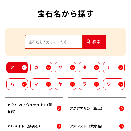
宝石名から探す
検索
ア
カ
サ
タ
ナ
ハ
マ
ヤ
ラ
ワ
アウイン(アウイナイト)（藍
アクアマリン（藍玉）
宝石）
アパタイト（燐灰石）
アメシスト（紫水晶）