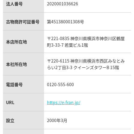
パラジウム買取
キャッツアイ買取
ヴァシュロン・コンスタンタン買取
セリーヌ買取
法人番号
2020001036626
ダミアーニ買取
アレキサンドライト買取
A.ランゲ&ゾーネ買取
フェンディ買取
ピアジェ買取
ガーネット買取
ブレゲ買取
グッチ買取
ブシュロン買取
アクアマリン買取
オメガ買取
プラダ買取
古物商許可証番号
第451380001308号
モーブッサン買取
ウブロ買取
ミキモト買取
IWC買取
グラフ買取
〒221-0835 神奈川県横浜市神奈川区鶴屋
カルティエ買取
本店所在地
フランク ミュラー買取
町3-33-7 若葉ビル1階
リシャール・ミル買取
タグ・ホイヤー買取
〒220-6115 神奈川県横浜市西区みなとみ
パネライ買取
本社所在地
らい2丁目3-3 クイーンズタワーB 15階
チューダー（チュードル）買取
電話番号
0120-555-600
URL
https://e-fran.jp/
設立
2000年3月