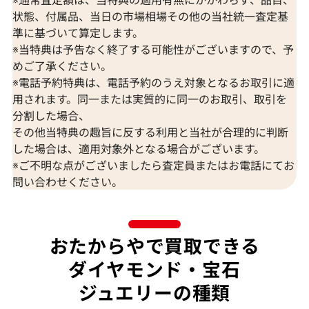
状態、付属品、当日の市場相場その他の当社統一査定基
準に基づいて算定します。
※当特典は予告なく終了する可能性がございますので、予
K18 ブルートパーズ・ダイヤモンド
K18 トルマリン
めご了承ください。
65.57・0.26・0.06ct
D0.15ct
※電話予約特典は、電話予約のうえ対象となるお取引に適
参考買取価格
参考買取価格
用されます。同一または実質的に同一のお取引、取引を
309,000
円
297,000
円
分割した場合、
2026年7月10日時点
2026年7月10日
その他当特典の趣旨に反する利用と当社が合理的に判断
した場合は、適用対象外となる場合がございます。
※ご不明な点がございましたら査定員またはお電話にてお
問い合わせください。
おたからやで買取できる
ダイヤモンド・宝石
ジュエリーの種類