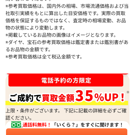
※参考買取価格は、国内外の相場、市場流通価格および当
社取引実績をもとに算出した目安価格です。実際の買取
価格を保証するものではなく、査定時の相場変動、お品
物の状態により変動します。
※掲載しているお品物の画像はイメージとなります。
Pt･Pm900 ダイヤモンド ネックレス
K18 ダイヤモ
※ダイヤ、宝石の参考買取価格は鑑定書または鑑別書があ
17.45ct
6ct
るお品物の金額です。
※参考買取価格は全て税込金額です。
参考買取価格
参考買取価格
1,523,000
円
1,308,000
円
2026年2月11日時点
2026年2月11日
ダイヤ･宝石買取強化中！売るなら今！
上限・条件がございます。 下記に記載の詳細を必ずご確
認ください。
通話料無料！
「いくら？」をすぐに聞けます！