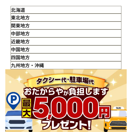
北海道
東北地方
青森県
関東地方
岩手県
東京都
中部地方
宮城県
神奈川県
新潟県
近畿地方
秋田県
埼玉県
富山県
三重県
中国地方
山形県
千葉県
石川県
滋賀県
鳥取県
四国地方
福島県
茨城県
山梨県
京都府
島根県
徳島県
九州地方・沖縄
栃木県
長野県
大阪府
岡山県
香川県
福岡県
群馬県
岐阜県
兵庫県
広島県
愛媛県
佐賀県
静岡県
奈良県
山口県
長崎県
愛知県
和歌山県
熊本県
大分県
宮崎県
鹿児島県