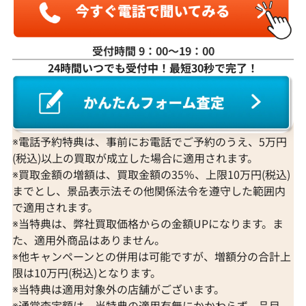
受付時間 9：00〜19：00
24時間いつでも受付中！最短30秒で完了！
K18WG ダイヤモンド ネックレス 3.31ct
K18 ダイヤモンド
参考買取価格
参考買取価格
1,274,000
円
1,251,000
円
2026年3月11日時点
2026年2月11日
※電話予約特典は、事前にお電話でご予約のうえ、5万円
(税込)以上の買取が成立した場合に適用されます。
※買取金額の増額は、買取金額の35％、上限10万円(税込)
までとし、景品表示法その他関係法令を遵守した範囲内
で適用されます。
※当特典は、弊社買取価格からの金額UPになります。ま
た、適用外商品はありません。
※他キャンペーンとの併用は可能ですが、増額分の合計上
限は10万円(税込)となります。
※当特典は適用対象外の店舗がございます。
※通常査定額は、当特典の適用有無にかかわらず、品目、