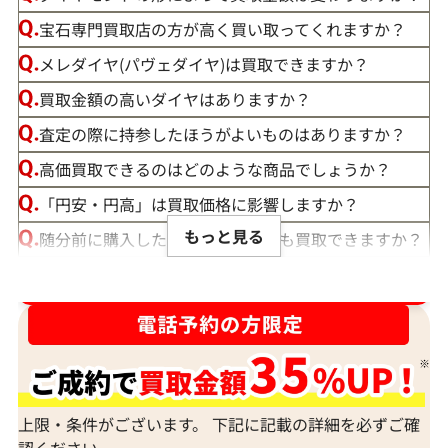
宝石専門買取店の方が高く買い取ってくれますか？
メレダイヤ(パヴェダイヤ)は買取できますか？
買取金額の高いダイヤはありますか？
査定の際に持参したほうがよいものはありますか？
高価買取できるのはどのような商品でしょうか？
「円安・円高」は買取価格に影響しますか？
もっと見る
随分前に購入したダイヤモンドでも買取できますか？
ルースや原石は買取できる？
ダイヤ･宝石買取強化中！売るなら今！
宝石の大きさは買取価格に影響する？
ダイヤモンドの買取価格には、どんなことが影響しま
すか？
身分証明書がなぜ必要？
上限・条件がございます。 下記に記載の詳細を必ずご確
認ください。