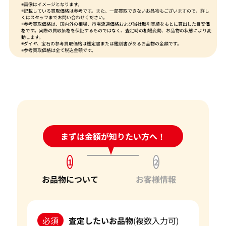
※画像はイメージとなります。
※記載している買取価格は参考です。また、一部買取できないお品物もございますので、詳し
くはスタッフまでお問い合わせください。
※参考買取価格は、国内外の相場、市場流通価格および当社取引実績をもとに算出した目安価
格です。実際の買取価格を保証するものではなく、査定時の相場変動、お品物の状態により変
動します。
※ダイヤ、宝石の参考買取価格は鑑定書または鑑別書があるお品物の金額です。
※参考買取価格は全て税込金額です。
24時間受付中!
まずは金額が知りたい方へ！
問い合わせフォーム
1
2
お品物について
お客様情報
必須
査定したいお品物
(複数入力可)