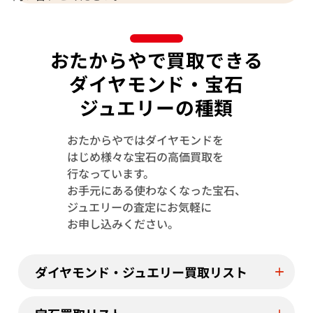
おたからやで買取できる
ダイヤモンド・宝石
ジュエリーの種類
おたからやではダイヤモンドを
はじめ様々な宝石の高価買取を
行なっています。
お手元にある使わなくなった宝石、
ジュエリーの査定にお気軽に
Pt･Pm900 サファイア・ダイヤモンド ピ
K18 サファイ
お申し込みください。
アス/イヤリング 0.3・0.3ct
ヤリング S2.48・
参考買取価格
参考買取価格
ASK
ダイヤモンド・ジュエリー買取リスト
59,000
円
2026年6月10日時点
2026年6月10日