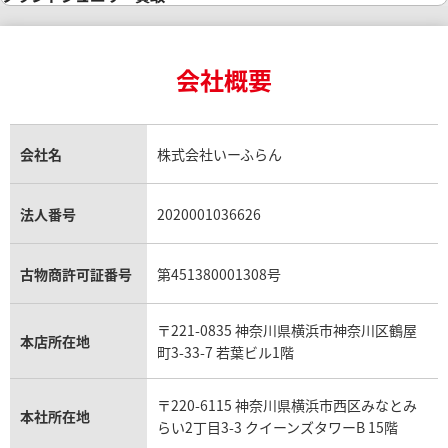
インゴットの相場価格情報
リング・結婚指輪買取
ロレックス デイトナ買取
ルイ・ヴィトン買取
カルティエ買取
24金買取
エメラルド買取
ロレックス サブマリーナー買取
ルイ・ヴィトン買取の参考価格一覧
ティファニー買取
24金の相場価格情報
サファイア買取
ロレックス GMTマスター買取
エルメス買取
ブルガリ買取
18金買取
ルビー買取
ロレックス エクスプローラー買取
会社概要
エルメス バーキン買取
ヴァンクリーフ＆アーペル買取
18金の相場価格情報
ヒスイ買取
ロレックス デイトジャスト買取
エルメス ケリー買取
ハリーウィンストン買取
金のアクセサリー買取
オパール買取
ロレックス 買取の参考価格一覧
エルメス買取の参考価格一覧
クロムハーツ買取
金貨買取
トパーズ買取
パテック フィリップ買取
シャネル買取
フレッド買取
貴金属買取
タンザナイト買取
パテック フィリップノーチラス買取
シャネル マトラッセ買取
ショーメ買取
会社名
株式会社いーふらん
プラチナ買取
アメジスト買取
オーデマ ピゲ買取
シャネル買取の参考価格一覧
ショパール買取
銀・シルバー買取
パライバトルマリン買取
オーデマ ピゲ ロイヤルオーク買取
ディオール買取
タサキ買取
パラジウム買取
キャッツアイ買取
ヴァシュロン・コンスタンタン買取
セリーヌ買取
法人番号
2020001036626
ダミアーニ買取
アレキサンドライト買取
A.ランゲ&ゾーネ買取
フェンディ買取
ピアジェ買取
ガーネット買取
ブレゲ買取
グッチ買取
ブシュロン買取
アクアマリン買取
オメガ買取
プラダ買取
古物商許可証番号
第451380001308号
モーブッサン買取
ウブロ買取
ミキモト買取
IWC買取
グラフ買取
〒221-0835 神奈川県横浜市神奈川区鶴屋
カルティエ買取
本店所在地
フランク ミュラー買取
町3-33-7 若葉ビル1階
リシャール・ミル買取
タグ・ホイヤー買取
〒220-6115 神奈川県横浜市西区みなとみ
パネライ買取
本社所在地
らい2丁目3-3 クイーンズタワーB 15階
チューダー（チュードル）買取