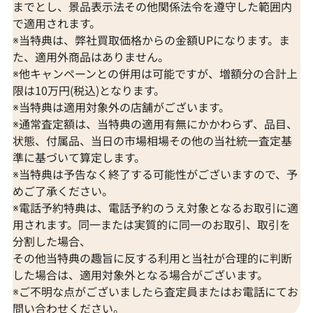
までとし、景品表示法その他関係法令を遵守した範囲内
で適用されます。
※当特典は、弊社買取価格からの金額UPになります。ま
た、適用外商品はありません。
※他キャンペーンとの併用は可能ですが、増額分の合計上
限は10万円(税込)となります。
※当特典は適用対象外の店舗がございます。
※通常査定額は、当特典の適用有無にかかわらず、品目、
状態、付属品、当日の市場相場その他の当社統一査定基
準に基づいて算定します。
※当特典は予告なく終了する可能性がございますので、予
めご了承ください。
※電話予約特典は、電話予約のうえ対象となるお取引に適
K18 サファイア・ダイヤモンド ピアス/イ
Pt･Pm900 
用されます。同一または実質的に同一のお取引、取引を
ヤリング
アス/イヤリング 0
分割した場合、
D0.15ct
その他当特典の趣旨に反する利用と当社が合理的に判断
参考買取価格
参考買取価格
した場合は、適用対象外となる場合がございます。
66,000
円
62,000
円
※ご不明な点がございましたら査定員またはお電話にてお
2026年2月10日時点
2026年1月10日
問い合わせください。