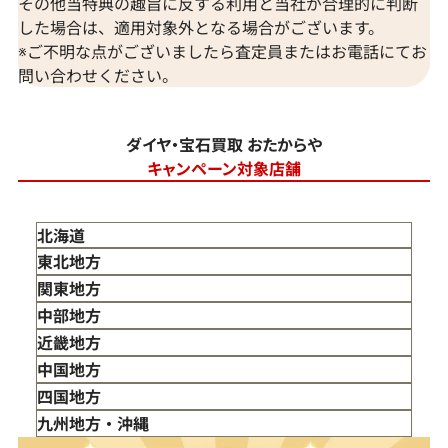
その他当特典の趣旨に反する利用と当社が合理的に判断
した場合は、適用対象外となる場合がございます。
※ご不明な点がございましたら査定員またはお電話にてお
問い合わせください。
ダイヤ・宝石買取 おたからや
キャンペーン対象店舗
北海道
東北地方
青森県
関東地方
岩手県
東京都
中部地方
宮城県
神奈川県
新潟県
近畿地方
秋田県
埼玉県
富山県
三重県
中国地方
山形県
千葉県
石川県
滋賀県
鳥取県
四国地方
福島県
茨城県
山梨県
京都府
島根県
徳島県
九州地方・沖縄
栃木県
長野県
大阪府
岡山県
香川県