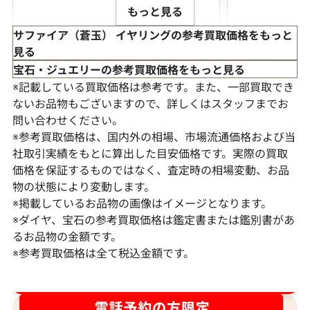
もっと見る
サファイア（蒼玉） イヤリングの参考買取価格をもっと
見る
宝石・ジュエリーの参考買取価格をもっと見る
※記載している買取価格は参考です。また、一部買取でき
ないお品物もございますので、詳しくはスタッフまでお
問い合わせください。
※参考買取価格は、国内外の相場、市場流通価格および当
社取引実績をもとに算出した目安価格です。実際の買取
価格を保証するものではなく、査定時の相場変動、お品
物の状態により変動します。
Pt･Pm900 サファイア・ダイヤモンド ピ
Pt･Pm900 
※掲載しているお品物の画像はイメージとなります。
アス/イヤリング 0.55・0.57・0.26・
アス/イヤリング S1
※ダイヤ、宝石の参考買取価格は鑑定書または鑑別書があ
0.26ct
D0.21ct
るお品物の金額です。
※参考買取価格は全て税込金額です。
参考買取価格
参考買取価格
89,000
円
87,000
円
2026年3月10日時点
2025年11月10
ダイヤ･宝石買取強化中！売るなら今！