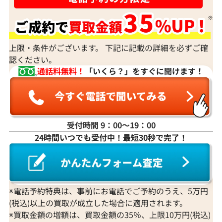
上限・条件がございます。 下記に記載の詳細を必ずご確
認ください。
通話料無料！
「いくら？」をすぐに聞けます！
受付時間 9：00〜19：00
24時間いつでも受付中！最短30秒で完了！
Pt･Pm900 サファイア・ダイヤモンド ピ
K18 サファイ
アス/イヤリング 0.99・0.28・0.98・
ヤリング 0.26・0.
0.28ct
参考買取価格
参考買取価格
※電話予約特典は、事前にお電話でご予約のうえ、5万円
83,000
円
66,000
円
(税込)以上の買取が成立した場合に適用されます。
2025年9月10日時点
2025年12月10
※買取金額の増額は、買取金額の35％、上限10万円(税込)