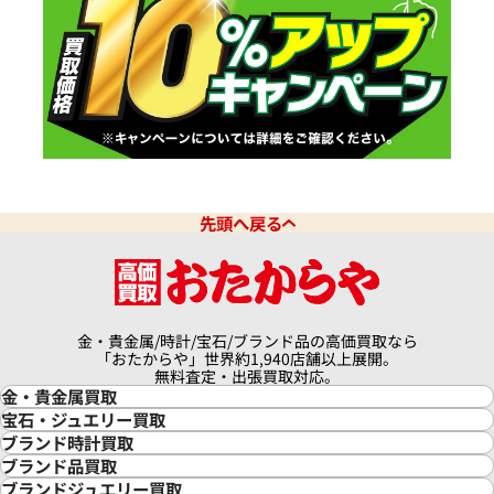
先頭へ戻る
金・貴金属/時計/宝石/ブランド品の高価買取なら
「おたからや」世界約1,940店舗以上展開。
無料査定・出張買取対応。
金・貴金属買取
金買取
宝石・ジュエリー買取
金の相場価格情報
宝石・ジュエリー買取
ブランド時計買取
金の参考買取価格一覧
ダイヤモンド買取
時計買取
ブランド品買取
インゴット買取
ダイヤモンド・宝石の参考価格一覧
ロレックス買取
ブランド買取
ブランドジュエリー買取