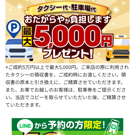
福岡県
群馬県
岐阜県
兵庫県
広島県
愛媛県
佐賀県
静岡県
奈良県
山口県
長崎県
愛知県
和歌山県
熊本県
大分県
宮崎県
鹿児島県
※ご成約5万円以上で最大5,000円。ご来店の際に利用され
たタクシーの領収書を、ご成約時にお渡しください。領
収書の原本と引き換えに、ご精算させていただきます。
また、お車でお越しのお客様は、駐車券をご提示くださ
い。当店でコピーを取らせていただいた後、ご精算させ
ていただきます。