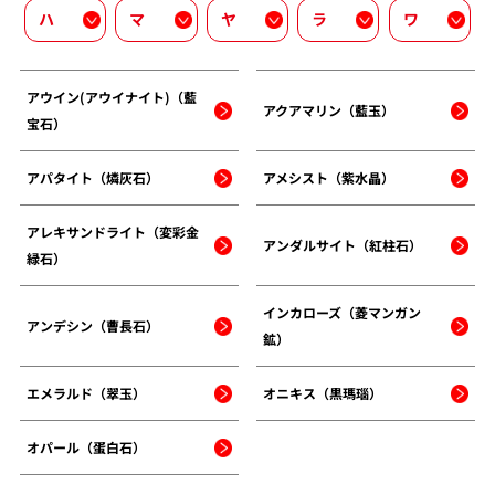
ハ
マ
ヤ
ラ
ワ
アウイン(アウイナイト)（藍
アクアマリン（藍玉）
宝石）
アパタイト（燐灰石）
アメシスト（紫水晶）
アレキサンドライト（変彩金
アンダルサイト（紅柱石）
緑石）
インカローズ（菱マンガン
アンデシン（曹長石）
鉱）
エメラルド（翠玉）
オニキス（黒瑪瑙）
オパール（蛋白石）