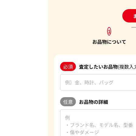
24
1
お品物について
必須
査定したいお品物
(複数入
任意
お品物の詳細