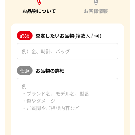
1
2
お品物について
お客様情報
必須
査定したいお品物
(複数入力可)
任意
お品物の詳細