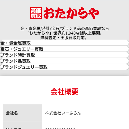
金・貴金属/時計/宝石/ブランド品の高価買取なら
「おたからや」世界約1,940店舗以上展開。
無料査定・出張買取対応。
金・貴金属買取
金買取
宝石・ジュエリー買取
金の相場価格情報
宝石・ジュエリー買取
ブランド時計買取
金の参考買取価格一覧
ダイヤモンド買取
時計買取
ブランド品買取
インゴット買取
ダイヤモンド・宝石の参考価格一覧
ロレックス買取
ブランド買取
ブランドジュエリー買取
インゴットの相場価格情報
リング・結婚指輪買取
ロレックス デイトナ買取
ルイ・ヴィトン買取
カルティエ買取
24金買取
エメラルド買取
ロレックス サブマリーナー買取
ルイ・ヴィトン買取の参考価格一覧
ティファニー買取
24金の相場価格情報
サファイア買取
ロレックス GMTマスター買取
エルメス買取
ブルガリ買取
18金買取
ルビー買取
ロレックス エクスプローラー買取
会社概要
エルメス バーキン買取
ヴァンクリーフ＆アーペル買取
18金の相場価格情報
ヒスイ買取
ロレックス デイトジャスト買取
エルメス ケリー買取
ハリーウィンストン買取
金のアクセサリー買取
オパール買取
ロレックス 買取の参考価格一覧
エルメス買取の参考価格一覧
クロムハーツ買取
金貨買取
トパーズ買取
パテック フィリップ買取
シャネル買取
フレッド買取
貴金属買取
タンザナイト買取
パテック フィリップノーチラス買取
シャネル マトラッセ買取
ショーメ買取
会社名
株式会社いーふらん
プラチナ買取
アメジスト買取
オーデマ ピゲ買取
シャネル買取の参考価格一覧
ショパール買取
銀・シルバー買取
パライバトルマリン買取
オーデマ ピゲ ロイヤルオーク買取
ディオール買取
タサキ買取