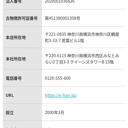
パラジウム買取
キャッツアイ買取
ヴァシュロン・コンスタンタン買取
セリーヌ買取
法人番号
2020001036626
ダミアーニ買取
アレキサンドライト買取
A.ランゲ&ゾーネ買取
フェンディ買取
ピアジェ買取
ガーネット買取
ブレゲ買取
グッチ買取
ブシュロン買取
アクアマリン買取
オメガ買取
プラダ買取
古物商許可証番号
第451380001308号
モーブッサン買取
ウブロ買取
ミキモト買取
IWC買取
グラフ買取
〒221-0835 神奈川県横浜市神奈川区鶴屋
カルティエ買取
本店所在地
フランク ミュラー買取
町3-33-7 若葉ビル1階
リシャール・ミル買取
タグ・ホイヤー買取
〒220-6115 神奈川県横浜市西区みなとみ
パネライ買取
本社所在地
らい2丁目3-3 クイーンズタワーB 15階
チューダー（チュードル）買取
電話番号
0120-555-600
URL
https://e-fran.jp/
設立
2000年3月