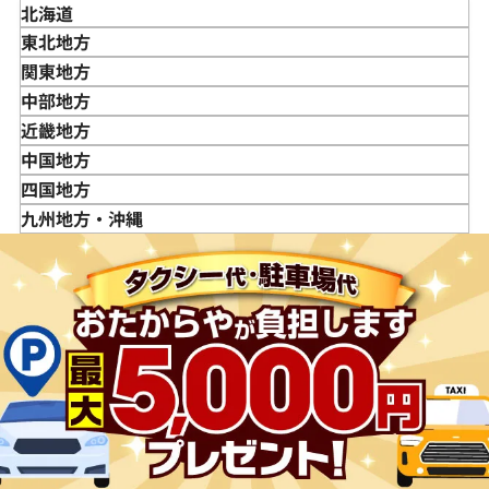
北海道
東北地方
青森県
関東地方
岩手県
東京都
中部地方
宮城県
神奈川県
新潟県
近畿地方
秋田県
埼玉県
富山県
三重県
中国地方
山形県
千葉県
石川県
滋賀県
鳥取県
四国地方
福島県
茨城県
山梨県
京都府
島根県
徳島県
九州地方・沖縄
栃木県
長野県
大阪府
岡山県
香川県
福岡県
群馬県
岐阜県
兵庫県
広島県
愛媛県
佐賀県
静岡県
奈良県
山口県
長崎県
愛知県
和歌山県
熊本県
大分県
宮崎県
鹿児島県