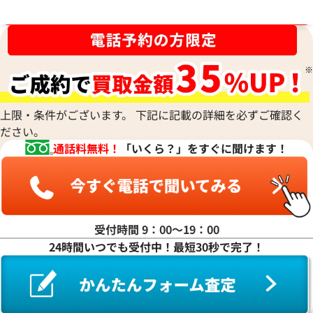
ブランド品買取強化中！売るなら今！
ルイ・ヴィトン モノグラムエクリプス ダ
ルイ・ヴィトン モ
上限・条件がございます。 下記に記載の詳細を必ずご確認く
ブルフォンポーチ ショルダーバッグ
ィ ハンドバッグ M4
ださい。
M81321
通話料無料！
「いくら？」をすぐに聞けます！
参考買取価格
参考買取価格
122,000
円
94,000
円
2026年4月3日時点
2026年6月17日時
受付時間 9：00〜19：00
24時間いつでも受付中！最短30秒で完了！