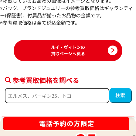
※掲載しているお品物の画像はイメージとなります。
ルイ・ヴィトン モノグラムアンプラント
ルイ・ヴィトン ダ
※バッグ、ブランドジュエリーの参考買取価格はギャランティ
ネオノエBB ハンドバッグ M46734
リオメッセンジャー
ー(保証書)、付属品が揃ったお品物の金額です。
N50017
※参考買取価格は全て税込金額です。
参考買取価格
参考買取価格
317,000
円
296,800
円
2025年6月17日時点
2024年5月3日時点
ルイ・ヴィトンの
買取ページへ戻る
参考買取価格を調べる
ブランド品買取強化中！売るなら今！