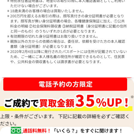
特別永住者証明書は、地金のお取引の際に本人確認書類としてご利用い
ただけない場合がございます。
18歳未満のお客様の場合は買取いたしません。
200万円を超えるお取引の際は、顔写真付きの身分証明書が必要となり
ます。顔写真が無い身分証明書の場合、各種健康保険証に加え、①公共
料金の明細 ②社会保険料領収書 ③納税証明書（身分証明書に記載の住所
と同一のもの）のうちいずれか1点が必要となります。
有効期限の切れた身分証明書はお取り扱いできません。
親族以外の方からの依頼の場合は、委任状、依頼を受けた方の本人確認
書類（身分証明書）が必要となります。
2020年2月4日以降に発行されたパスポートには住所が記載されていない
ため、ご一緒にご本人様名義の現住所が確認できるものとして、住民票
や、公共料金の領収書もしくは請求書が必要となります。
ブランド品買取強化中！売るなら今！
上限・条件がございます。 下記に記載の詳細を必ずご確認く
ださい。
通話料無料！
「いくら？」をすぐに聞けます！