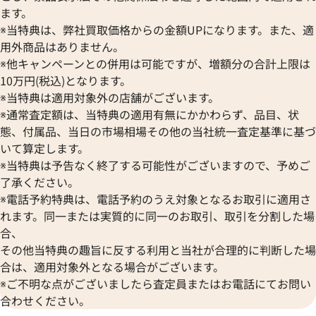
ます。
※当特典は、弊社買取価格からの金額UPになります。また、適
用外商品はありません。
※他キャンペーンとの併用は可能ですが、増額分の合計上限は
ルイ・ヴィトン ヴェルニ ドット インフィ
ルイ・ヴィトン モ
10万円(税込)となります。
ニティ ロックイットMM トートバッグ パ
ネヴァーフルMM ト
※当特典は適用対象外の店舗がございます。
テント ブラック×イエロー M91398
※通常査定額は、当特典の適用有無にかかわらず、品目、状
参考買取価格
態、付属品、当日の市場相場その他の当社統一査定基準に基づ
ASK
いて算定します。
参考買取価格
※当特典は予告なく終了する可能性がございますので、予めご
268,000
円
了承ください。
2022年6月18日時点
2026年1月17日時
※電話予約特典は、電話予約のうえ対象となるお取引に適用さ
れます。同一または実質的に同一のお取引、取引を分割した場
合、
その他当特典の趣旨に反する利用と当社が合理的に判断した場
合は、適用対象外となる場合がございます。
※ご不明な点がございましたら査定員またはお電話にてお問い
合わせください。