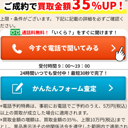
ルイ・ヴィトン タイガ カプシーヌＭＭ ハ
ルイ・ヴィトン モ
ンドバッグ PVC×レザー ブラック
レット パイソン ブラ
上限・条件がございます。 下記に記載の詳細を必ずご確認く
M52389
ださい。
参考買取価格
参考買取価格
通話料無料！
「いくら？」をすぐに聞けます！
ASK
ASK
2022年5月18日時点
2022年10月18日
受付時間 9：00〜19：00
24時間いつでも受付中！最短30秒で完了！
※電話予約特典は、事前にお電話でご予約のうえ、5万円(税込)
以上の買取が成立した場合に適用されます。
※買取金額の増額は、買取金額の35％、上限10万円(税込)まで
とし、景品表示法その他関係法令を遵守した範囲内で適用され