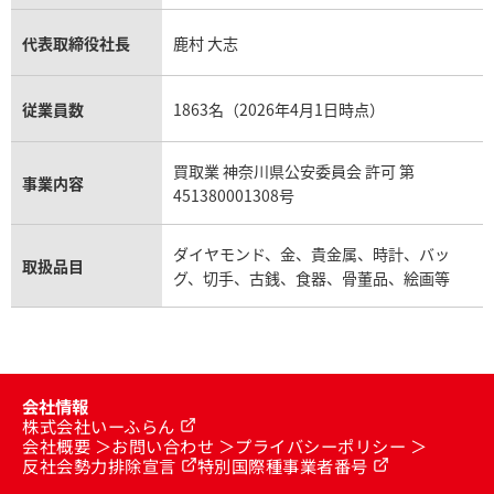
代表取締役社長
鹿村 大志
従業員数
1863名（2026年4月1日時点）
買取業 神奈川県公安委員会 許可 第
事業内容
451380001308号
ダイヤモンド、金、貴金属、時計、バッ
取扱品目
グ、切手、古銭、食器、骨董品、絵画等
会社情報
株式会社いーふらん
会社概要
お問い合わせ
プライバシーポリシー
反社会勢力排除宣言
特別国際種事業者番号