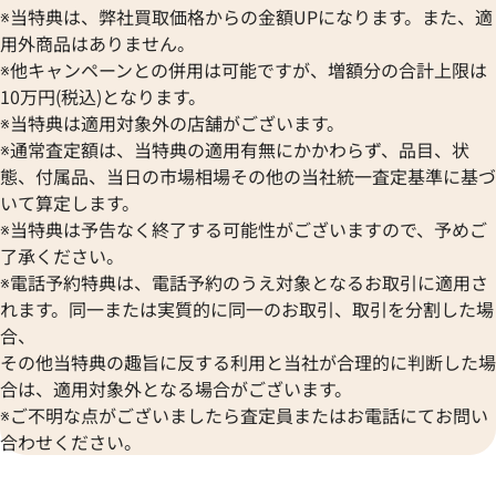
※当特典は、弊社買取価格からの金額UPになります。また、適
用外商品はありません。
※他キャンペーンとの併用は可能ですが、増額分の合計上限は
10万円(税込)となります。
※当特典は適用対象外の店舗がございます。
※通常査定額は、当特典の適用有無にかかわらず、品目、状
態、付属品、当日の市場相場その他の当社統一査定基準に基づ
いて算定します。
※当特典は予告なく終了する可能性がございますので、予めご
了承ください。
※電話予約特典は、電話予約のうえ対象となるお取引に適用さ
ルイ・ヴィトン モノグラム ベルト PVC
ルイ・ヴィトン ダ
れます。同一または実質的に同一のお取引、取引を分割した場
M6800
チュールエリプス ベ
合、
参考買取価格
参考買取価格
その他当特典の趣旨に反する利用と当社が合理的に判断した場
13,000
円
10,000
円
合は、適用対象外となる場合がございます。
2026年5月3日時点
2025年9月3日時点
※ご不明な点がございましたら査定員またはお電話にてお問い
合わせください。
ブランド品買取強化中！売るなら今！