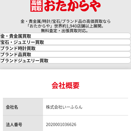
金・貴金属/時計/宝石/ブランド品の高価買取なら
「おたからや」世界約1,940店舗以上展開。
無料査定・出張買取対応。
金・貴金属買取
金買取
宝石・ジュエリー買取
金の相場価格情報
宝石・ジュエリー買取
ブランド時計買取
金の参考買取価格一覧
ダイヤモンド買取
時計買取
ブランド品買取
インゴット買取
ダイヤモンド・宝石の参考価格一覧
ロレックス買取
ブランド買取
ブランドジュエリー買取
インゴットの相場価格情報
リング・結婚指輪買取
ロレックス デイトナ買取
ルイ・ヴィトン買取
カルティエ買取
24金買取
エメラルド買取
ロレックス サブマリーナー買取
ルイ・ヴィトン買取の参考価格一覧
ティファニー買取
24金の相場価格情報
サファイア買取
ロレックス GMTマスター買取
エルメス買取
ブルガリ買取
18金買取
ルビー買取
ロレックス エクスプローラー買取
会社概要
エルメス バーキン買取
ヴァンクリーフ＆アーペル買取
18金の相場価格情報
ヒスイ買取
ロレックス デイトジャスト買取
エルメス ケリー買取
ハリーウィンストン買取
金のアクセサリー買取
オパール買取
ロレックス 買取の参考価格一覧
エルメス買取の参考価格一覧
クロムハーツ買取
金貨買取
トパーズ買取
パテック フィリップ買取
シャネル買取
フレッド買取
貴金属買取
タンザナイト買取
パテック フィリップノーチラス買取
シャネル マトラッセ買取
ショーメ買取
会社名
株式会社いーふらん
プラチナ買取
アメジスト買取
オーデマ ピゲ買取
シャネル買取の参考価格一覧
ショパール買取
銀・シルバー買取
パライバトルマリン買取
オーデマ ピゲ ロイヤルオーク買取
ディオール買取
タサキ買取
パラジウム買取
キャッツアイ買取
ヴァシュロン・コンスタンタン買取
セリーヌ買取
法人番号
2020001036626
ダミアーニ買取
アレキサンドライト買取
A.ランゲ&ゾーネ買取
フェンディ買取
ピアジェ買取