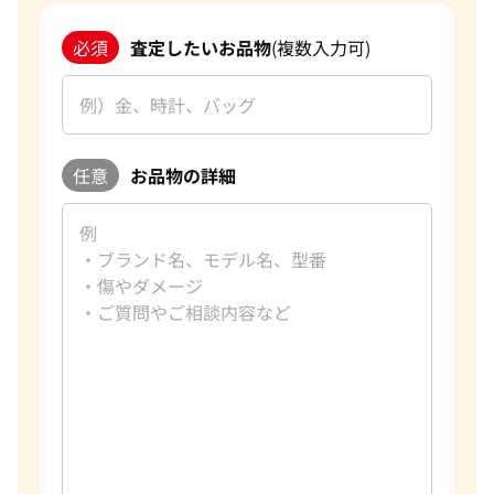
必須
査定したいお品物
(複数入力可)
任意
お品物の詳細