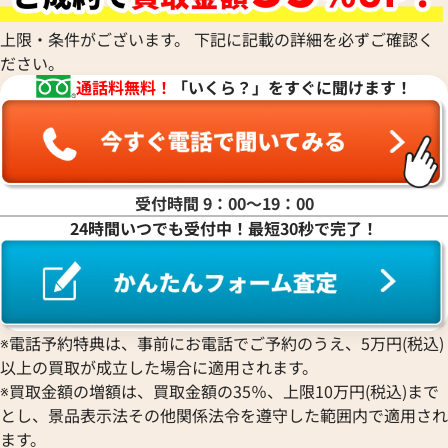
上限・条件がございます。 下記に記載の詳細を必ずご確認く
ださい。
通話料無料！
「いくら？」をすぐに聞けます！
受付時間 9：00〜19：00
24時間いつでも受付中！最短30秒で完了！
ルイ・ヴィトン モノグラム ベルト レザー
ルイ・ヴィトン ダ
M9270
ベルト レザー M97
参考買取価格
参考買取価格
※電話予約特典は、事前にお電話でご予約のうえ、5万円(税込)
以上の買取が成立した場合に適用されます。
16,000
円
16,000
円
2025年8月3日時点
2026年3月3日時点
※買取金額の増額は、買取金額の35％、上限10万円(税込)まで
とし、景品表示法その他関係法令を遵守した範囲内で適用され
ます。