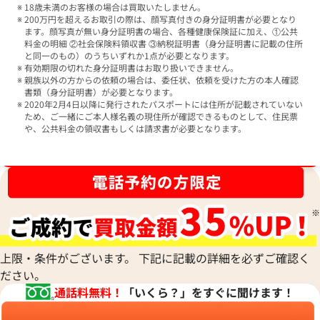
18歳未満のお客様の場合は買取いたしません。
200万円を超えるお取引の際は、顔写真付きの身分証明書が必要となり
ます。顔写真が無い身分証明書の場合、各種健康保険証に加え、①公共
料金の明細 ②社会保険料領収書 ③納税証明書（身分証明書に記載の住所
と同一のもの）のうちいずれか1点が必要となります。
有効期限の切れた身分証明書はお取り扱いできません。
親族以外の方からの依頼の場合は、委任状、依頼を受けた方の本人確認
書類（身分証明書）が必要となります。
2020年2月4日以降に発行されたパスポートには住所が記載されていない
ため、ご一緒にご本人様名義の現住所が確認できるものとして、住民票
や、公共料金の領収書もしくは請求書が必要となります。
ブランド品買取強化中！売るなら今！
上限・条件がございます。 下記に記載の詳細を必ずご確認く
ださい。
通話料無料！
「いくら？」をすぐに聞けます！