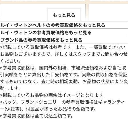
もっと見る
ルイ・ヴィトンベルトの参考買取価格をもっと見る
ルイ・ヴィトンの参考買取価格をもっと見る
ブランド品の参考買取価格をもっと見る
※記載している買取価格は参考です。また、一部買取できない
お品物もございますので、詳しくはスタッフまでお問い合わせ
ください。
※参考買取価格は、国内外の相場、市場流通価格および当社取
引実績をもとに算出した目安価格です。実際の買取価格を保証
するものではなく、査定時の相場変動、お品物の状態により変
動します。
ルイ・ヴィトン ダミエ サンチュールキャ
ルイ・ヴィトン モ
※掲載しているお品物の画像はイメージとなります。
レ ベルト レザー
M0003
※バッグ、ブランドジュエリーの参考買取価格はギャランティ
参考買取価格
参考買取価格
ー(保証書)、付属品が揃ったお品物の金額です。
21,000
※参考買取価格は全て税込金額です。
円
20,000
円
2026年3月3日時点
2025年9月3日時点