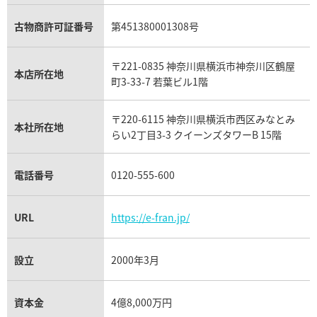
ガーネット買取
ブレゲ買取
グッチ買取
ブシュロン買取
アクアマリン買取
オメガ買取
プラダ買取
古物商許可証番号
第451380001308号
モーブッサン買取
ウブロ買取
ミキモト買取
IWC買取
グラフ買取
〒221-0835 神奈川県横浜市神奈川区鶴屋
カルティエ買取
本店所在地
フランク ミュラー買取
町3-33-7 若葉ビル1階
リシャール・ミル買取
タグ・ホイヤー買取
〒220-6115 神奈川県横浜市西区みなとみ
パネライ買取
本社所在地
らい2丁目3-3 クイーンズタワーB 15階
チューダー（チュードル）買取
電話番号
0120-555-600
URL
https://e-fran.jp/
設立
2000年3月
資本金
4億8,000万円