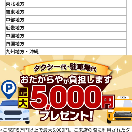
東北地方
青森県
関東地方
岩手県
東京都
中部地方
宮城県
神奈川県
新潟県
近畿地方
秋田県
埼玉県
富山県
三重県
中国地方
山形県
千葉県
石川県
滋賀県
鳥取県
四国地方
福島県
茨城県
山梨県
京都府
島根県
徳島県
九州地方・沖縄
栃木県
長野県
大阪府
岡山県
香川県
福岡県
群馬県
岐阜県
兵庫県
広島県
愛媛県
佐賀県
静岡県
奈良県
山口県
長崎県
愛知県
和歌山県
熊本県
大分県
宮崎県
鹿児島県
※ご成約5万円以上で最大5,000円。ご来店の際に利用されたタ