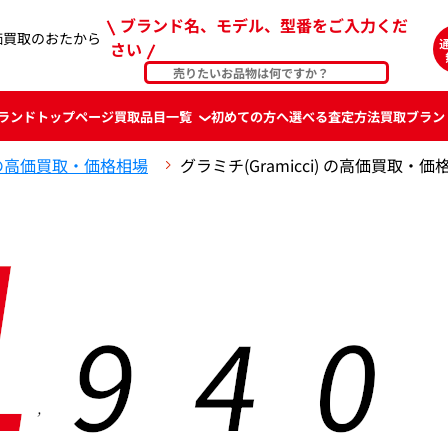
ブランド名、モデル、型番をご入力くだ
価買取のおたから
さい
ランド
トップページ
買取品目一覧
初めての方へ
選べる査定方法
買取ブラン
の高価買取・価格相場
グラミチ(Gramicci) の高価買取・価
1
9
4
0
,