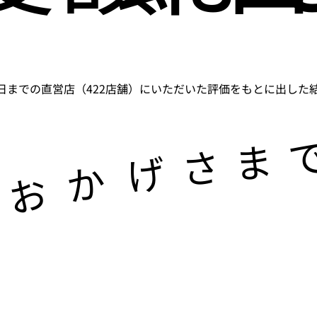
5月31日までの直営店（422店舗）にいただいた評価をもとに出した結果
ま
さ
げ
か
お