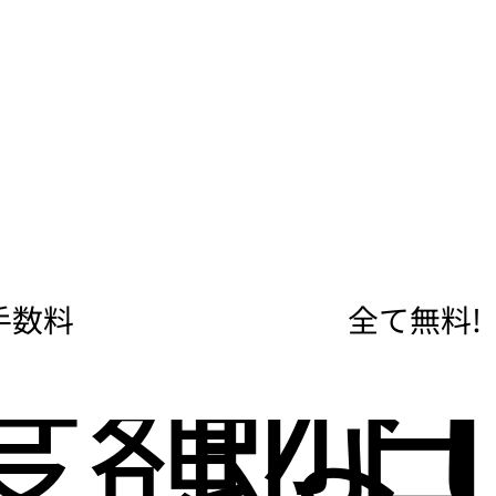
手数料
全て無料!
度額な
即日