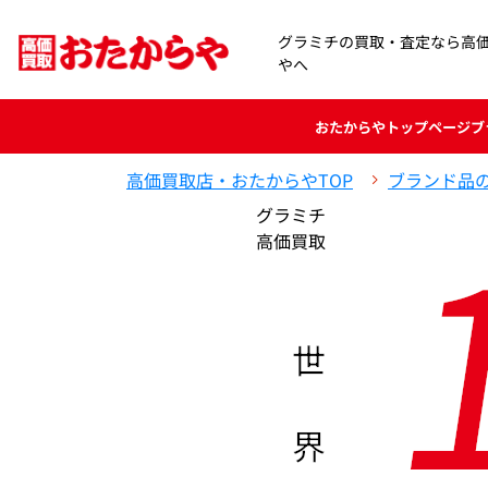
グラミチの買取・査定なら高
やへ
おたからや
トップページ
ブ
高価買取店・おたからやTOP
ブランド品
グラミチ
高価買取
世
界