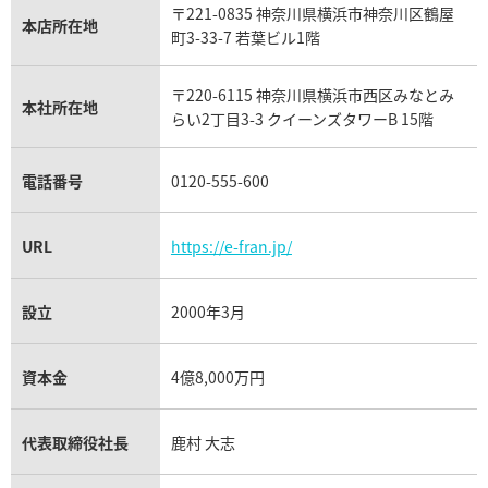
〒221-0835 神奈川県横浜市神奈川区鶴屋
カルティエ買取
本店所在地
フランク ミュラー買取
町3-33-7 若葉ビル1階
リシャール・ミル買取
タグ・ホイヤー買取
〒220-6115 神奈川県横浜市西区みなとみ
パネライ買取
本社所在地
らい2丁目3-3 クイーンズタワーB 15階
チューダー（チュードル）買取
電話番号
0120-555-600
URL
https://e-fran.jp/
設立
2000年3月
資本金
4億8,000万円
代表取締役社長
鹿村 大志