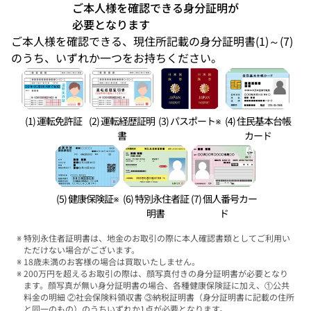
ご本人様を確認できる身分証明が
必要となります
ご本人様を確認できる、現住所記載の身分証明書(1)～(7)
のうち、いずれか一つをお持ちください。
(1) 運転免許証
(2) 運転経歴証明
(3) パスポート※
(4) 住民基本台帳
書
カード
(5) 健康保険証※
(6) 特別永住者証
(7) 個人番号カー
明書
ド
特別永住者証明書は、地金のお取引の際に本人確認書類としてご利用い
ただけない場合がございます。
18歳未満のお客様の場合は買取いたしません。
200万円を超えるお取引の際は、顔写真付きの身分証明書が必要となり
ます。顔写真が無い身分証明書の場合、各種健康保険証に加え、①公共
料金の明細 ②社会保険料領収書 ③納税証明書（身分証明書に記載の住所
と同一のもの）のうちいずれか1点が必要となります。