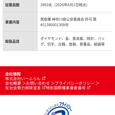
従業員数
1863名（2026年4月1日時点）
買取業 神奈川県公安委員会 許可 第
事業内容
451380001308号
ダイヤモンド、金、貴金属、時計、バッ
取扱品目
グ、切手、古銭、食器、骨董品、絵画等
会社情報
株式会社いーふらん
会社概要
お問い合わせ
プライバシーポリシー
反社会勢力排除宣言
特別国際種事業者番号