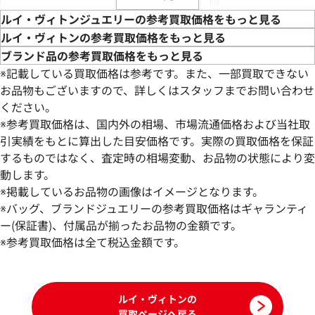
ルイ・ヴィトンジュエリーの参考買取価格をもっと見る
ルイ・ヴィトンの参考買取価格をもっと見る
ブランド品の参考買取価格をもっと見る
※記載している買取価格は参考です。また、一部買取できない
お品物もございますので、詳しくはスタッフまでお問い合わせ
ください。
※参考買取価格は、国内外の相場、市場流通価格および当社取
引実績をもとに算出した目安価格です。実際の買取価格を保証
するものではなく、査定時の相場変動、お品物の状態により変
動します。
ルイヴィトン フローラグラム ピアス イヤ
ルイヴィトン アイ
※掲載しているお品物の画像はイメージとなります。
リング
ス イヤリング
※バッグ、ブランドジュエリーの参考買取価格はギャランティ
参考買取価格
参考買取価格
ー(保証書)、付属品が揃ったお品物の金額です。
40,000
※参考買取価格は全て税込金額です。
円
39,000
円
2026年6月17日時点
2026年6月17日時
ルイ・ヴィトンの
買取ページへ戻る