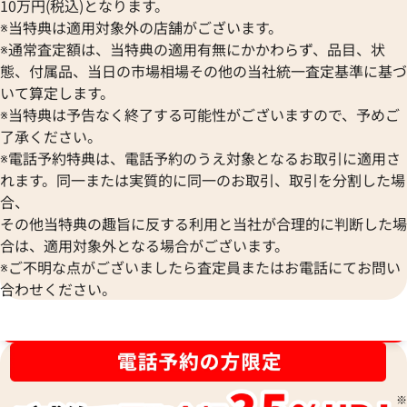
10万円(税込)となります。
※当特典は適用対象外の店舗がございます。
※通常査定額は、当特典の適用有無にかかわらず、品目、状
態、付属品、当日の市場相場その他の当社統一査定基準に基づ
いて算定します。
※当特典は予告なく終了する可能性がございますので、予めご
了承ください。
※電話予約特典は、電話予約のうえ対象となるお取引に適用さ
れます。同一または実質的に同一のお取引、取引を分割した場
ルイヴィトン カフス タイピン
ルイヴィトン カフ
合、
参考買取価格
参考買取価格
その他当特典の趣旨に反する利用と当社が合理的に判断した場
21,000
円
17,000
円
合は、適用対象外となる場合がございます。
2025年8月17日時点
2025年8月17日時
※ご不明な点がございましたら査定員またはお電話にてお問い
合わせください。
ブランド品買取強化中！売るなら今！