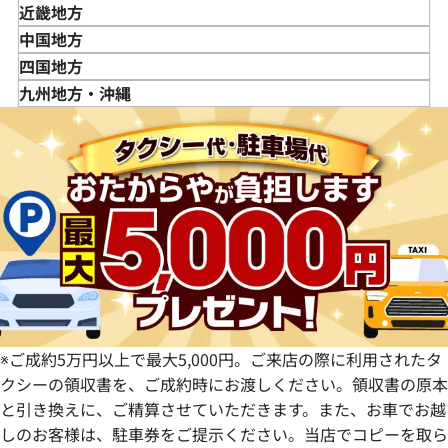
宮城県
神奈川県
新潟県
近畿地方
秋田県
埼玉県
富山県
三重県
中国地方
山形県
千葉県
石川県
滋賀県
鳥取県
四国地方
福島県
茨城県
山梨県
京都府
島根県
徳島県
九州地方・沖縄
栃木県
長野県
大阪府
岡山県
香川県
福岡県
群馬県
岐阜県
兵庫県
広島県
愛媛県
佐賀県
静岡県
奈良県
山口県
長崎県
愛知県
和歌山県
熊本県
大分県
宮崎県
鹿児島県
※ご成約5万円以上で最大5,000円。ご来店の際に利用されたタ
クシーの領収書を、ご成約時にお渡しください。領収書の原本
と引き換えに、ご精算させていただきます。また、お車でお越
しのお客様は、駐車券をご提示ください。当店でコピーを取ら