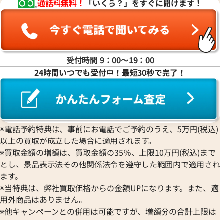
通話料無料！
「いくら？」をすぐに聞けます！
受付時間 9：00〜19：00
24時間いつでも受付中！最短30秒で完了！
ルイヴィトン ネックレス ペンダントトッ
ルイヴィトン モザ
プ
※電話予約特典は、事前にお電話でご予約のうえ、5万円(税込)
参考買取価格
参考買取価格
以上の買取が成立した場合に適用されます。
30,000
円
29,000
円
※買取金額の増額は、買取金額の35％、上限10万円(税込)まで
2026年6月17日時点
2026年6月17日時
とし、景品表示法その他関係法令を遵守した範囲内で適用され
ます。
※当特典は、弊社買取価格からの金額UPになります。また、適
用外商品はありません。
※他キャンペーンとの併用は可能ですが、増額分の合計上限は