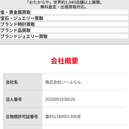
「おたからや」世界約1,940店舗以上展開。
無料査定・出張買取対応。
金・貴金属買取
金買取
宝石・ジュエリー買取
金の相場価格情報
宝石・ジュエリー買取
ブランド時計買取
金の参考買取価格一覧
ダイヤモンド買取
時計買取
ブランド品買取
インゴット買取
ダイヤモンド・宝石の参考価格一覧
ロレックス買取
ブランド買取
ブランドジュエリー買取
インゴットの相場価格情報
リング・結婚指輪買取
ロレックス デイトナ買取
ルイ・ヴィトン買取
カルティエ買取
24金買取
エメラルド買取
ロレックス サブマリーナー買取
ルイ・ヴィトン買取の参考価格一覧
ティファニー買取
24金の相場価格情報
サファイア買取
ロレックス GMTマスター買取
エルメス買取
ブルガリ買取
18金買取
ルビー買取
ロレックス エクスプローラー買取
会社概要
エルメス バーキン買取
ヴァンクリーフ＆アーペル買取
18金の相場価格情報
ヒスイ買取
ロレックス デイトジャスト買取
エルメス ケリー買取
ハリーウィンストン買取
金のアクセサリー買取
オパール買取
ロレックス 買取の参考価格一覧
エルメス買取の参考価格一覧
クロムハーツ買取
金貨買取
トパーズ買取
パテック フィリップ買取
シャネル買取
フレッド買取
貴金属買取
タンザナイト買取
パテック フィリップノーチラス買取
シャネル マトラッセ買取
ショーメ買取
会社名
株式会社いーふらん
プラチナ買取
アメジスト買取
オーデマ ピゲ買取
シャネル買取の参考価格一覧
ショパール買取
銀・シルバー買取
パライバトルマリン買取
オーデマ ピゲ ロイヤルオーク買取
ディオール買取
タサキ買取
パラジウム買取
キャッツアイ買取
ヴァシュロン・コンスタンタン買取
セリーヌ買取
法人番号
2020001036626
ダミアーニ買取
アレキサンドライト買取
A.ランゲ&ゾーネ買取
フェンディ買取
ピアジェ買取
ガーネット買取
ブレゲ買取
グッチ買取
ブシュロン買取
アクアマリン買取
オメガ買取
プラダ買取
古物商許可証番号
第451380001308号
モーブッサン買取
ウブロ買取
ミキモト買取
IWC買取
グラフ買取