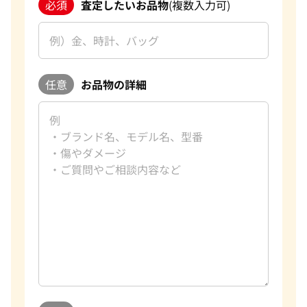
必須
査定したいお品物
(複数入力可)
任意
お品物の詳細