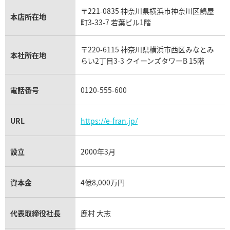
IWC買取
グラフ買取
〒221-0835 神奈川県横浜市神奈川区鶴屋
カルティエ買取
本店所在地
フランク ミュラー買取
町3-33-7 若葉ビル1階
リシャール・ミル買取
タグ・ホイヤー買取
〒220-6115 神奈川県横浜市西区みなとみ
パネライ買取
本社所在地
らい2丁目3-3 クイーンズタワーB 15階
チューダー（チュードル）買取
電話番号
0120-555-600
URL
https://e-fran.jp/
設立
2000年3月
資本金
4億8,000万円
代表取締役社長
鹿村 大志