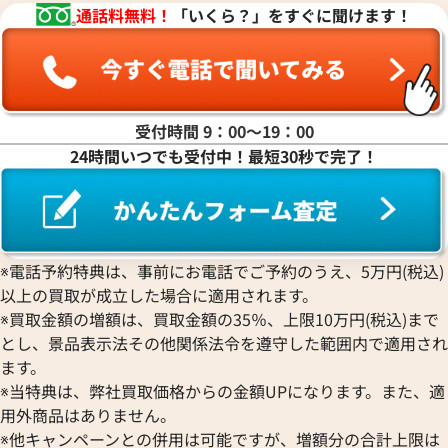
通話料無料！
「いくら？」をすぐに聞けます！
受付時間 9：00〜19：00
24時間いつでも受付中！最短30秒で完了！
ルイヴィトン ブローチ
ルイヴィトン ブロ
参考買取価格
参考買取価格
31,000
円
28,000
円
2026年3月17日時点
2026年4月17日時
※電話予約特典は、事前にお電話でご予約のうえ、5万円(税込)
以上の買取が成立した場合に適用されます。
※買取金額の増額は、買取金額の35％、上限10万円(税込)まで
とし、景品表示法その他関係法令を遵守した範囲内で適用され
ます。
※当特典は、弊社買取価格からの金額UPになります。また、適
用外商品はありません。
※他キャンペーンとの併用は可能ですが、増額分の合計上限は