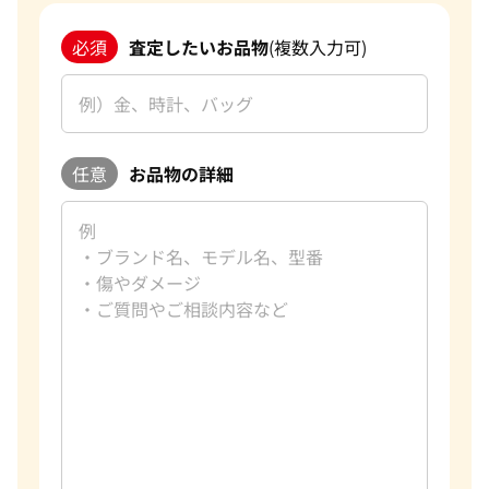
必須
査定したいお品物
(複数入力可)
任意
お品物の詳細