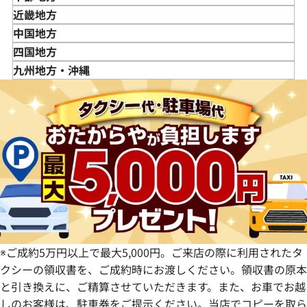
宮城県
神奈川県
新潟県
近畿地方
秋田県
埼玉県
富山県
三重県
中国地方
山形県
千葉県
石川県
滋賀県
鳥取県
四国地方
福島県
茨城県
山梨県
京都府
島根県
徳島県
九州地方・沖縄
栃木県
長野県
大阪府
岡山県
香川県
福岡県
群馬県
岐阜県
兵庫県
広島県
愛媛県
佐賀県
静岡県
奈良県
山口県
長崎県
愛知県
和歌山県
熊本県
大分県
宮崎県
鹿児島県
※ご成約5万円以上で最大5,000円。ご来店の際に利用されたタ
クシーの領収書を、ご成約時にお渡しください。領収書の原本
と引き換えに、ご精算させていただきます。また、お車でお越
しのお客様は、駐車券をご提示ください。当店でコピーを取ら