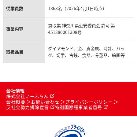
従業員数
1863名（2026年4月1日時点）
買取業 神奈川県公安委員会 許可 第
事業内容
451380001308号
ダイヤモンド、金、貴金属、時計、バッ
取扱品目
グ、切手、古銭、食器、骨董品、絵画等
会社情報
株式会社いーふらん
会社概要
お問い合わせ
プライバシーポリシー
反社会勢力排除宣言
特別国際種事業者番号