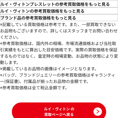
ルイ・ヴィトンブレスレットの参考買取価格をもっと見る
ルイ・ヴィトンの参考買取価格をもっと見る
ブランド品の参考買取価格をもっと見る
※記載している買取価格は参考です。また、一部買取できない
お品物もございますので、詳しくはスタッフまでお問い合わせ
ください。
※参考買取価格は、国内外の相場、市場流通価格および当社取
引実績をもとに算出した目安価格です。実際の買取価格を保証
するものではなく、査定時の相場変動、お品物の状態により変
動します。
ルイヴィトン モノグラム ブレスレット
ルイヴィトン ブレ
※掲載しているお品物の画像はイメージとなります。
バングル
※バッグ、ブランドジュエリーの参考買取価格はギャランティ
参考買取価格
参考買取価格
ー(保証書)、付属品が揃ったお品物の金額です。
46,000
※参考買取価格は全て税込金額です。
円
41,000
円
2026年4月17日時点
2025年11月17日
ルイ・ヴィトン の
買取ページへ戻る