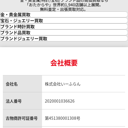
金・貴金属/時計/宝石/ブランド品の高価買取なら
「おたからや」世界約1,940店舗以上展開。
無料査定・出張買取対応。
金・貴金属買取
金買取
宝石・ジュエリー買取
金の相場価格情報
宝石・ジュエリー買取
ブランド時計買取
金の参考買取価格一覧
ダイヤモンド買取
時計買取
ブランド品買取
インゴット買取
ダイヤモンド・宝石の参考価格一覧
ロレックス買取
ブランド買取
ブランドジュエリー買取
インゴットの相場価格情報
リング・結婚指輪買取
ロレックス デイトナ買取
ルイ・ヴィトン買取
カルティエ買取
24金買取
エメラルド買取
ロレックス サブマリーナー買取
ルイ・ヴィトン買取の参考価格一覧
ティファニー買取
24金の相場価格情報
サファイア買取
ロレックス GMTマスター買取
エルメス買取
ブルガリ買取
18金買取
ルビー買取
ロレックス エクスプローラー買取
会社概要
エルメス バーキン買取
ヴァンクリーフ＆アーペル買取
18金の相場価格情報
ヒスイ買取
ロレックス デイトジャスト買取
エルメス ケリー買取
ハリーウィンストン買取
金のアクセサリー買取
オパール買取
ロレックス 買取の参考価格一覧
エルメス買取の参考価格一覧
クロムハーツ買取
金貨買取
トパーズ買取
パテック フィリップ買取
シャネル買取
フレッド買取
貴金属買取
タンザナイト買取
パテック フィリップノーチラス買取
シャネル マトラッセ買取
ショーメ買取
会社名
株式会社いーふらん
プラチナ買取
アメジスト買取
オーデマ ピゲ買取
シャネル買取の参考価格一覧
ショパール買取
銀・シルバー買取
パライバトルマリン買取
オーデマ ピゲ ロイヤルオーク買取
ディオール買取
タサキ買取
パラジウム買取
キャッツアイ買取
ヴァシュロン・コンスタンタン買取
セリーヌ買取
法人番号
2020001036626
ダミアーニ買取
アレキサンドライト買取
A.ランゲ&ゾーネ買取
フェンディ買取
ピアジェ買取
ガーネット買取
ブレゲ買取
グッチ買取
ブシュロン買取
アクアマリン買取
オメガ買取
プラダ買取
古物商許可証番号
第451380001308号
モーブッサン買取
ウブロ買取
ミキモト買取