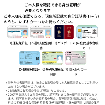
ご本人様を確認できる身分証明が
必要となります
ご本人様を確認できる、現住所記載の身分証明書(1)～(7)
のうち、いずれか一つをお持ちください。
(1) 運転免許証
(2) 運転経歴証明
(3) パスポート※
(4) 住民基本台帳
書
カード
(5) 健康保険証※
(6) 特別永住者証
(7) 個人番号カー
明書
ド
特別永住者証明書は、地金のお取引の際に本人確認書類としてご利用い
ただけない場合がございます。
18歳未満のお客様の場合は買取いたしません。
200万円を超えるお取引の際は、顔写真付きの身分証明書が必要となり
ます。顔写真が無い身分証明書の場合、各種健康保険証に加え、①公共
料金の明細 ②社会保険料領収書 ③納税証明書（身分証明書に記載の住所