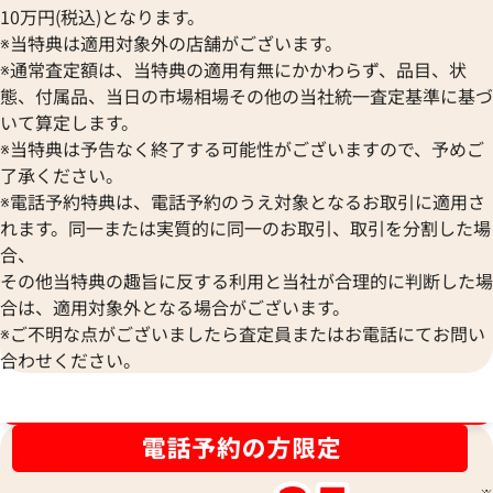
10万円(税込)となります。
※当特典は適用対象外の店舗がございます。
※通常査定額は、当特典の適用有無にかかわらず、品目、状
態、付属品、当日の市場相場その他の当社統一査定基準に基づ
いて算定します。
※当特典は予告なく終了する可能性がございますので、予めご
ルイヴィトン ブレスレット バングル
ルイヴィトン カフ
了承ください。
参考買取価格
参考買取価格
※電話予約特典は、電話予約のうえ対象となるお取引に適用さ
26,000
円
26,000
円
れます。同一または実質的に同一のお取引、取引を分割した場
2026年5月17日時点
2026年3月17日時
合、
その他当特典の趣旨に反する利用と当社が合理的に判断した場
合は、適用対象外となる場合がございます。
※ご不明な点がございましたら査定員またはお電話にてお問い
合わせください。
ブランド品買取強化中！売るなら今！