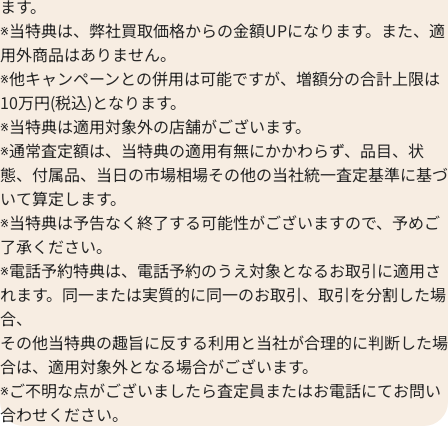
参考買取価格
参考買取価格
ます。
72,000
円
67,000
円
※当特典は、弊社買取価格からの金額UPになります。また、適
2025年8月17日時点
2026年6月17日時
用外商品はありません。
※他キャンペーンとの併用は可能ですが、増額分の合計上限は
10万円(税込)となります。
※当特典は適用対象外の店舗がございます。
※通常査定額は、当特典の適用有無にかかわらず、品目、状
態、付属品、当日の市場相場その他の当社統一査定基準に基づ
いて算定します。
※当特典は予告なく終了する可能性がございますので、予めご
了承ください。
※電話予約特典は、電話予約のうえ対象となるお取引に適用さ
れます。同一または実質的に同一のお取引、取引を分割した場
合、
その他当特典の趣旨に反する利用と当社が合理的に判断した場
合は、適用対象外となる場合がございます。
ルイ・ヴィトン モノブラムアンプラント
ルイ・ヴィトン モ
※ご不明な点がございましたら査定員またはお電話にてお問い
マレ ハンドバッグ M41044
ィーヌGM ハンドバッ
合わせください。
参考買取価格
参考買取価格