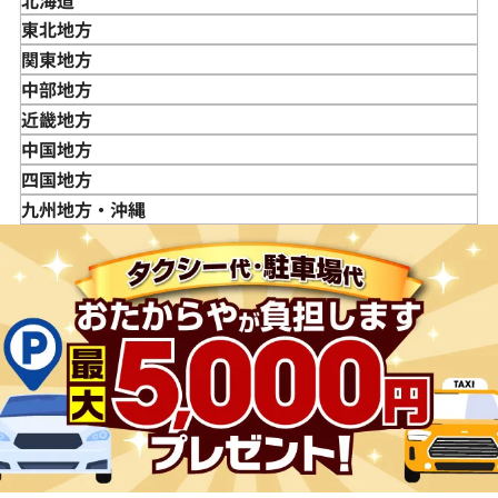
北海道
東北地方
青森県
関東地方
岩手県
東京都
中部地方
宮城県
神奈川県
新潟県
近畿地方
秋田県
埼玉県
富山県
三重県
中国地方
山形県
千葉県
石川県
滋賀県
鳥取県
四国地方
福島県
茨城県
山梨県
京都府
島根県
徳島県
九州地方・沖縄
栃木県
長野県
大阪府
岡山県
香川県
福岡県
群馬県
岐阜県
兵庫県
広島県
愛媛県
佐賀県
静岡県
奈良県
山口県
長崎県
愛知県
和歌山県
熊本県
大分県
宮崎県
鹿児島県