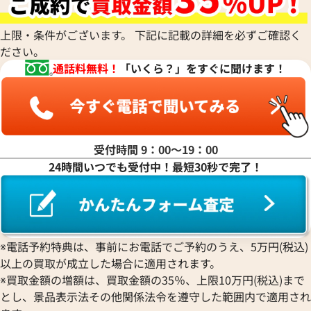
ハ行
上限・条件がございます。 下記に記載の詳細を必ずご確認く
ださい。
マ行
通話料無料！
「いくら？」をすぐに聞けます！
ヤ行
ラ行
受付時間 9：00〜19：00
24時間いつでも受付中！最短30秒で完了！
ワ行
※電話予約特典は、事前にお電話でご予約のうえ、5万円(税込)
以上の買取が成立した場合に適用されます。
※買取金額の増額は、買取金額の35％、上限10万円(税込)まで
とし、景品表示法その他関係法令を遵守した範囲内で適用され