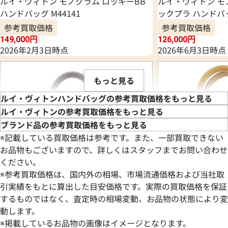
ルイ・ヴィトン モノグラム ロッキーBB
ルイ・ヴィトン モ
ハンドバッグ M44141
ックプラ ハンドバッ
参考買取価格
参考買取価格
149,000
円
126,000
円
2026年2月3日時点
2026年6月3日時点
もっと見る
ルイ・ヴィトンハンドバッグの参考買取価格をもっと見る
ルイ・ヴィトンの参考買取価格をもっと見る
ブランド品の参考買取価格をもっと見る
※記載している買取価格は参考です。また、一部買取できない
お品物もございますので、詳しくはスタッフまでお問い合わせ
ください。
※参考買取価格は、国内外の相場、市場流通価格および当社取
引実績をもとに算出した目安価格です。実際の買取価格を保証
するものではなく、査定時の相場変動、お品物の状態により変
動します。
ルイ・ヴィトン ダミエ カイサトートPM
ルイ・ヴィトン モ
※掲載しているお品物の画像はイメージとなります。