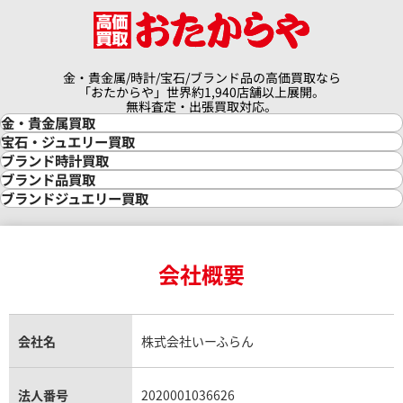
金・貴金属/時計/宝石/ブランド品の高価買取なら
「おたからや」世界約1,940店舗以上展開。
無料査定・出張買取対応。
金・貴金属買取
金買取
宝石・ジュエリー買取
金の相場価格情報
宝石・ジュエリー買取
ブランド時計買取
金の参考買取価格一覧
ダイヤモンド買取
時計買取
ブランド品買取
インゴット買取
ダイヤモンド・宝石の参考価格一覧
ロレックス買取
ブランド買取
ブランドジュエリー買取
インゴットの相場価格情報
リング・結婚指輪買取
ロレックス デイトナ買取
ルイ・ヴィトン買取
カルティエ買取
24金買取
エメラルド買取
ロレックス サブマリーナー買取
ルイ・ヴィトン買取の参考価格一覧
ティファニー買取
24金の相場価格情報
サファイア買取
ロレックス GMTマスター買取
エルメス買取
ブルガリ買取
18金買取
ルビー買取
ロレックス エクスプローラー買取
会社概要
エルメス バーキン買取
ヴァンクリーフ＆アーペル買取
18金の相場価格情報
ヒスイ買取
ロレックス デイトジャスト買取
エルメス ケリー買取
ハリーウィンストン買取
金のアクセサリー買取
オパール買取
ロレックス 買取の参考価格一覧
エルメス買取の参考価格一覧
クロムハーツ買取
金貨買取
トパーズ買取
パテック フィリップ買取
シャネル買取
フレッド買取
貴金属買取
タンザナイト買取
パテック フィリップノーチラス買取
シャネル マトラッセ買取
ショーメ買取
会社名
株式会社いーふらん
プラチナ買取
アメジスト買取
オーデマ ピゲ買取
シャネル買取の参考価格一覧
ショパール買取
銀・シルバー買取
パライバトルマリン買取
オーデマ ピゲ ロイヤルオーク買取
ディオール買取
タサキ買取
パラジウム買取
キャッツアイ買取
ヴァシュロン・コンスタンタン買取
セリーヌ買取
法人番号
2020001036626
ダミアーニ買取