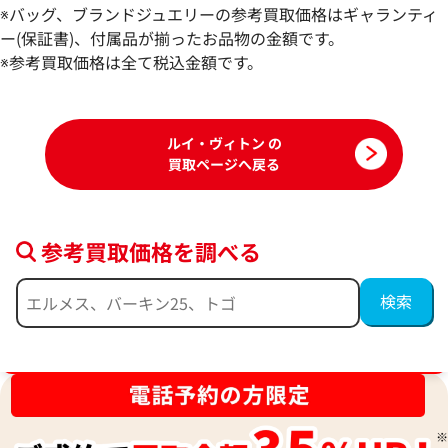
ハンドバッグ N41554
ィ ハンドバッグ M4
※バッグ、ブランドジュエリーの参考買取価格はギャランティ
参考買取価格
参考買取価格
ー(保証書)、付属品が揃ったお品物の金額です。
100,000
※参考買取価格は全て税込金額です。
円
94,000
円
2026年3月17日時点
2026年6月17日時
ルイ・ヴィトン の
買取ページへ戻る
参考買取価格を調べる
ブランド品買取強化中！売るなら今！
ルイ・ヴィトン モノグラム デニム ネオカ
ルイ・ヴィトン エ
ビィー MM ハンドバッグ M95837
ッグ M40951