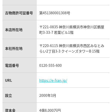
アレキサンドライト買取
A.ランゲ&ゾーネ買取
フェンディ買取
ピアジェ買取
ガーネット買取
ブレゲ買取
グッチ買取
ブシュロン買取
アクアマリン買取
オメガ買取
プラダ買取
古物商許可証番号
第451380001308号
モーブッサン買取
ウブロ買取
ミキモト買取
IWC買取
グラフ買取
〒221-0835 神奈川県横浜市神奈川区鶴屋
カルティエ買取
本店所在地
フランク ミュラー買取
町3-33-7 若葉ビル1階
リシャール・ミル買取
タグ・ホイヤー買取
〒220-6115 神奈川県横浜市西区みなとみ
パネライ買取
本社所在地
らい2丁目3-3 クイーンズタワーB 15階
チューダー（チュードル）買取
電話番号
0120-555-600
URL
https://e-fran.jp/
設立
2000年3月
資本金
4億8,000万円