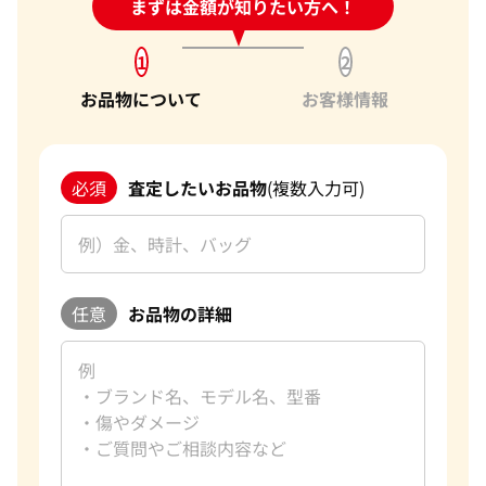
24時間受付中!
まずは金額が知りたい方へ！
問い合わせフォーム
1
2
お品物について
お客様情報
必須
査定したいお品物
(複数入力可)
任意
お品物の詳細