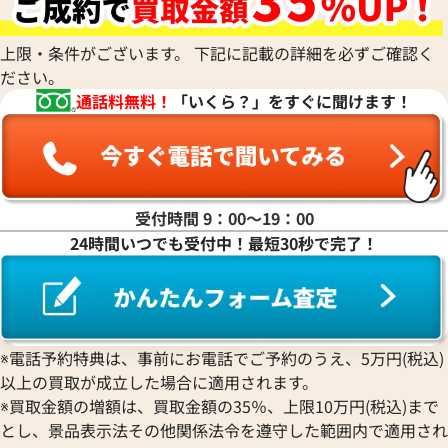
参考買取価格
参考買取価格
90,000
円
76,000
円
上限・条件がございます。 下記に記載の詳細を必ずご確認く
2025年8月17日時点
2025年7月3日時点
ださい。
通話料無料！
「いくら？」をすぐに聞けます！
受付時間 9：00〜19：00
24時間いつでも受付中！最短30秒で完了！
※電話予約特典は、事前にお電話でご予約のうえ、5万円(税込)
以上の買取が成立した場合に適用されます。
ルイ・ヴィトン モノグラムデニム ネオカ
ルイ・ヴィトン モ
※買取金額の増額は、買取金額の35％、上限10万円(税込)まで
ビィMM ハンドバッグ M95351
マBB ハンドバッグ 
とし、景品表示法その他関係法令を遵守した範囲内で適用され