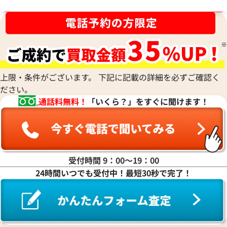
38,000
円
30,000
円
ブランド品買取強化中！売るなら今！
2025年8月17日時点
2026年6月17日時
上限・条件がございます。 下記に記載の詳細を必ずご確認く
ださい。
通話料無料！
「いくら？」をすぐに聞けます！
受付時間 9：00〜19：00
24時間いつでも受付中！最短30秒で完了！