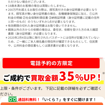
ただけない場合がございます。
18歳未満のお客様の場合は買取いたしません。
200万円を超えるお取引の際は、顔写真付きの身分証明書が必要となり
ます。顔写真が無い身分証明書の場合、各種健康保険証に加え、①公共
料金の明細 ②社会保険料領収書 ③納税証明書（身分証明書に記載の住所
と同一のもの）のうちいずれか1点が必要となります。
有効期限の切れた身分証明書はお取り扱いできません。
親族以外の方からの依頼の場合は、委任状、依頼を受けた方の本人確認
書類（身分証明書）が必要となります。
2020年2月4日以降に発行されたパスポートには住所が記載されていない
ため、ご一緒にご本人様名義の現住所が確認できるものとして、住民票
や、公共料金の領収書もしくは請求書が必要となります。
ブランド品買取強化中！売るなら今！
上限・条件がございます。 下記に記載の詳細を必ずご確認く
ださい。
通話料無料！
「いくら？」をすぐに聞けます！