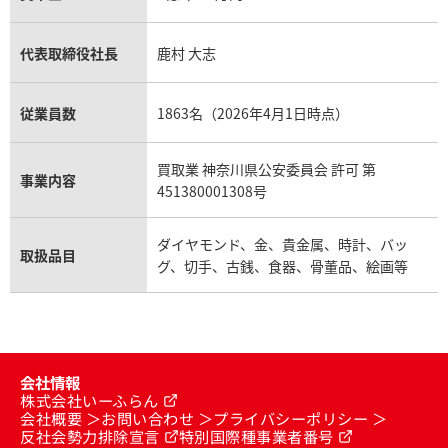
代表取締役社長
鹿村 大志
従業員数
1863名（2026年4月1日時点）
買取業 神奈川県公安委員会 許可 第
事業内容
451380001308号
ダイヤモンド、金、貴金属、時計、バッ
取扱品目
グ、切手、古銭、食器、骨董品、絵画等
会社情報
株式会社いーふらん
会社概要
お問い合わせ
プライバシーポリシー
反社会勢力排除宣言
特別国際種事業者番号