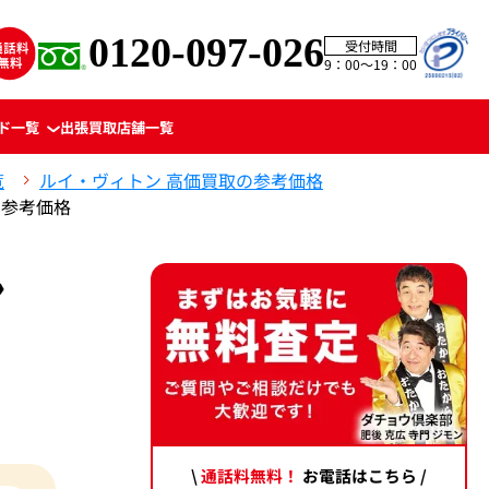
0120-097-026
受付時間
9：00〜19：00
ド一覧
出張買取
店舗一覧
覧
ルイ・ヴィトン 高価買取の参考価格
の参考価格
ン
\
通話料無料！
お電話はこちら /